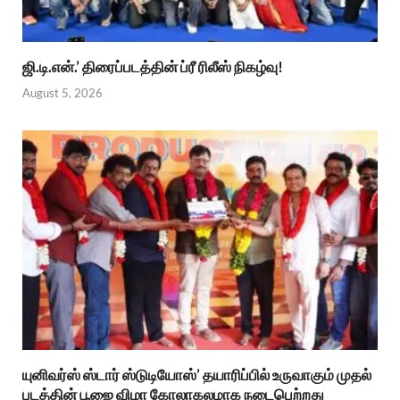
ஜி.டி.என்.’ திரைப்படத்தின் ப்ரீ ரிலீஸ் நிகழ்வு!
August 5, 2026
யுனிவர்ஸ் ஸ்டார் ஸ்டுடியோஸ்’ தயாரிப்பில் உருவாகும் முதல்
படத்தின் பூஜை விழா கோலாகலமாக நடைபெற்றது