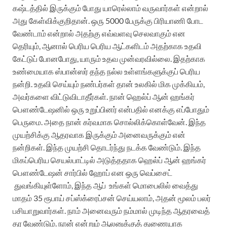
கஷ்டத்தில் இருக்கும் போது யாரெல்லாம் வருவார்கள் என்றால்
அது கேள்விக்குறிதான். ஒரு 5000 பேருக்கு பிரியாணி போட
வேண்டாம் என்றால் அதற்கு எவ்வளவு செலவாகும் என
தெரியும், ஆனால் பெரிய பெரிய ஆட்களிடம் அதற்காக உதவி
கேட்டுப் போனபோது, யாரும் உதவ முன்வரவில்லை. இதற்காக
உண்மையாக ஸ்பான்ஸர் தந்த நல்ல உள்ளங்களுக்குப் பெரிய
நன்றி. உதவி செய்யும் நண்பர்கள் தான் உலகில் மிக முக்கியம்,
அவர்களை விட்டுவிடாதீர்கள். நான் ஹெல்ப் ஆன் ஹங்கர்
பௌண்டேஷனில் ஒரு உறுப்பினர் என்பதில் எனக்கு எப்போதும்
பெருமை. அதை நான் கர்வமாக சொல்லிக்கொள்வேன். இந்த
முயற்சிக்கு ஆதரவாக இருக்கும் அனைவருக்கும் என்
நன்றிகள். இந்த முயற்சி தொடர்ந்து நடக்க வேண்டும். இந்த
மிகப்பெரிய செயல்பாட்டில் அடுத்ததாக ஹெல்ப் ஆன் ஹங்கர்
பௌண்டேஷன் சார்பில் ஹோப் என ஒரு வெப்சைட்
துவங்கியுள்ளோம், இந்த ஆப் உங்கள் மொபைலில் வைத்து
மாதம் 35 ரூபாய் சப்ஸ்க்ரைப்சன் செய்யலாம், அதன் மூலம் பலர்
பசியாறுவார்கள். நாம் அனைவரும் நம்மால் முடிந்த ஆதரவைத்
தர வேண்டும். நான் என்றும் ஆலனுக்குத் துணையாக