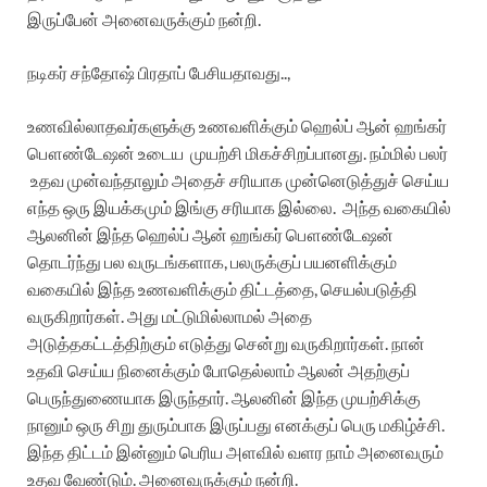
இருப்பேன் அனைவருக்கும் நன்றி.
நடிகர் சந்தோஷ் பிரதாப் பேசியதாவது..,
உணவில்லாதவர்களுக்கு உணவளிக்கும் ஹெல்ப் ஆன் ஹங்கர்
பௌண்டேஷன் உடைய முயற்சி மிகச்சிறப்பானது. நம்மில் பலர்
உதவ முன்வந்தாலும் அதைச் சரியாக முன்னெடுத்துச் செய்ய
எந்த ஒரு இயக்கமும் இங்கு சரியாக இல்லை. அந்த வகையில்
ஆலனின் இந்த ஹெல்ப் ஆன் ஹங்கர் பௌண்டேஷன்
தொடர்ந்து பல வருடங்களாக, பலருக்குப் பயனளிக்கும்
வகையில் இந்த உணவளிக்கும் திட்டத்தை, செயல்படுத்தி
வருகிறார்கள். அது மட்டுமில்லாமல் அதை
அடுத்தகட்டத்திற்கும் எடுத்து சென்று வருகிறார்கள். நான்
உதவி செய்ய நினைக்கும் போதெல்லாம் ஆலன் அதற்குப்
பெருந்துணையாக இருந்தார். ஆலனின் இந்த முயற்சிக்கு
நானும் ஒரு சிறு துரும்பாக இருப்பது எனக்குப் பெரு மகிழ்ச்சி.
இந்த திட்டம் இன்னும் பெரிய அளவில் வளர நாம் அனைவரும்
உதவ வேண்டும். அனைவருக்கும் நன்றி.