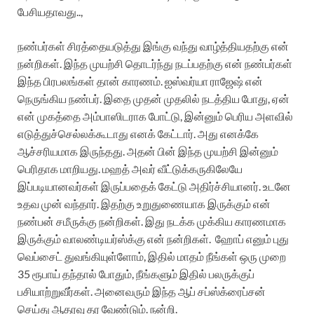
பேசியதாவது..,
நண்பர்கள் சிரத்தையடுத்து இங்கு வந்து வாழ்த்தியதற்கு என்
நன்றிகள். இந்த முயற்சி தொடர்ந்து நடப்பதற்கு என் நண்பர்கள்
இந்த பிரபலங்கள் தான் காரணம். ஐஸ்வர்யா ராஜேஷ் என்
நெருங்கிய நண்பர். இதை முதன் முதலில் நடத்திய போது, ஏன்
என் முகத்தை அம்பாஸிடராக போட்டு, இன்னும் பெரிய அளவில்
எடுத்துச்செல்லக்கூடாது எனக் கேட்டார். அது எனக்கே
ஆச்சரியமாக இருந்தது. அதன் பின் இந்த முயற்சி இன்னும்
பெரிதாக மாறியது. மஹத் அவர் வீட்டுக்கருகிலேயே
இப்படியானவர்கள் இருப்பதைக் கேட்டு அதிர்ச்சியானர். உடனே
உதவ முன் வந்தார். இதற்கு உறுதுணையாக இருக்கும் என்
நண்பன் சமீருக்கு நன்றிகள். இது நடக்க முக்கிய காரணமாக
இருக்கும் வாலண்டியர்ஸ்க்கு என் நன்றிகள். ஹோப் எனும் புது
வெப்சைட் துவங்கியுள்ளோம், இதில் மாதம் நீங்கள் ஒரு முறை
35 ரூபாய் தந்தால் போதும், நீங்களும் இதில் பலருக்குப்
பசியாற்றுவீர்கள். அனைவரும் இந்த ஆப் சப்ஸ்க்ரைப்சன்
செய்து ஆதரவு தர வேண்டும். நன்றி.