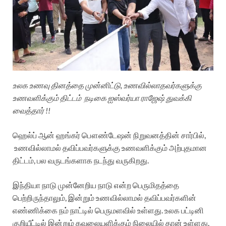
உலக உணவு தினத்தை முன்னிட்டு, உணவில்லாதவர்களுக்கு
உணவளிக்கும் திட்டம் நடிகை ஐஸ்வர்யா ராஜேஷ் துவக்கி
வைத்தார் !!
ஹெல்ப் ஆன் ஹங்கர் பௌண்டேஷன் நிறுவனத்தின் சார்பில்,
உணவில்லாமல் தவிப்பவர்களுக்கு உணவளிக்கும் அற்புதமான
திட்டம், பல வருடங்களாக நடந்து வருகிறது.
இந்தியா நாடு முன்னேறிய நாடு என்ற பெருமிதத்தை
பெற்றிருந்தாலும், இன்றும் உணவில்லாமல் தவிப்பவர்களின்
எண்ணிக்கை நம் நாட்டில் பெருமளவில் உள்ளது. உலக பட்டினி
குறியீட்டில் இன்றும் கவலையளிக்கும் நிலையில் தான் உள்ளது.