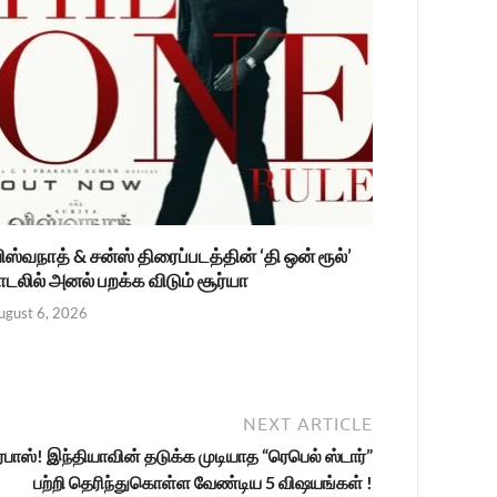
ிஸ்வநாத் & சன்ஸ் திரைப்படத்தின் ‘தி ஒன் ரூல்’
ாடலில் அனல் பறக்க விடும் சூர்யா
ugust 6, 2026
NEXT ARTICLE
ிரபாஸ்! இந்தியாவின் தடுக்க முடியாத “ரெபெல் ஸ்டார்”
பற்றி தெரிந்துகொள்ள வேண்டிய 5 விஷயங்கள் !