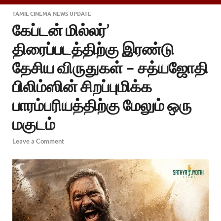
TAMIL CINEMA NEWS UPDATE
கேப்டன் மில்லர்’
திரைப்படத்திற்கு இரண்டு
தேசிய விருதுகள் – சத்யஜோதி
பிலிம்ஸின் சிறப்புமிக்க
பாரம்பரியத்திற்கு மேலும் ஒரு
மகுடம்
Leave a Comment