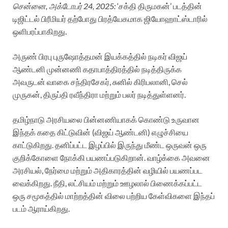
சென்னை, அக்டோபர் 24, 2025:
‘சக்தி திருமகன்’ படத்தின்
டிஜிட்டல் பிரீமியர் தற்போது பிரத்யேகமாக ஜியோஹாட்ஸ்டாரில்
ஒளிபரப்பாகிறது.
அருண் பிரபு புருஷோத்தமன் இயக்கத்தில் நடிகர் விஜய்
ஆண்டனி முன்னணி கதாபாத்திரத்தில் நடித்திருக்க
அவருடன் வாகை சந்திரசேகர், சுனில் கிரிபலானி, செல்
முருகன், திருப்தி ரவீந்திரா மற்றும் பலர் நடித்துள்ளனர்.
தமிழ்நாடு அரசியலை பின்னணியாகக் கொண்டு உருவான
இந்தக் கதை கிட்டுவின் (விஜய் ஆண்டனி) எழுச்சியை
காட்டுகிறது. தனிப்பட்ட இழப்பில் இருந்து மீண்ட ஒருவன் ஒரு
குறிக்கோளை நோக்கி பயணப்படுகிறான். வாழ்க்கை அவனை
அரசியல், நேர்மை மற்றும் அதிகாரத்தின் வழியில் பயணப்பட
வைக்கிறது. நீதி, லட்சியம் மற்றும் ஊழலால் பிணைக்கப்பட்ட
ஒரு சமூகத்தில் மாற்றத்தின் விலை பற்றிய கேள்விகளை இந்தப்
படம் ஆராய்கிறது.