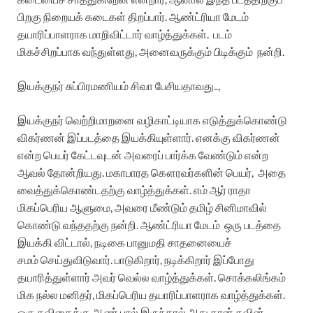
பிறகு நிறையக் கடைகள் திறப்பார். ஆண்ட்ரியா மேடம்
தயாரிப்பாளராக மாறிவிட்டார் வாழ்த்துக்கள். படம்
மிகச்சிறப்பாக வந்துள்ளது, அனைவருக்கும் பிடிக்கும் நன்றி.
இயக்குநர் சுப்பிரமணியம் சிவா பேசியதாவது..,
இயக்குநர் வெற்றிமாறனை வழிகாட்டியாக எடுத்துக்கொண்டு
விகர்ணன் இப்படத்தை இயக்கியுள்ளார். எனக்கு விகர்ணன்
என்ற பெயர் கேட்டவுடன் அவரைப் பார்க்க வேண்டும் என்ற
ஆவல் தோன்றியது. மகாபாரத கௌரவர்களின் பெயர், அதை
வைத்துக்கொண்டதற்கு வாழ்த்துக்கள். எம் ஆர் ராதா
மிகப்பெரிய ஆளுமை, அவரை மீண்டும் தமிழ் சினிமாவில்
கொண்டு வந்ததற்கு நன்றி. ஆண்ட்ரியா மேடம் ஒரு படத்தை
இயக்கி விட்டால், நடிகை பானுமதி சாதனையைச்
சமம் செய்துவிடுவார். பாடுகிறார், நடிக்கிறார் இப்போது
தயாரித்துள்ளார் அவர் வெல்ல வாழ்த்துக்கள். சொக்கலிங்கம்
மிக நல்ல மனிதர், மிகப்பெரிய தயாரிப்பாளராக வாழ்த்துக்கள்.
ஒரு கவிதைக்கு ஆண் பால் இருந்தால் அது தான் கவின்.