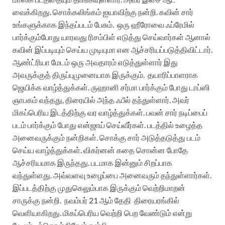
வைக்கிறது. சொக்கலிங்கம் ஐயாவிற்கு நன்றி. கவின் சார்
உங்களுக்காக இந்தப்படம் பேசும். ஒரு ஹீரோவை ஃப்ரேமில்
பார்க்கும்போது யாரவது ரிசம்பிள் எடுத்து செய்வார்கள் ஆனால்
கவின் இப்படியும் செய்ய முடியுமா என ஆச்சரியப்படுத்திவிட்டார்.
ஆண்ட்ரியா மேடம் ஒரு அவதாரம் எடுத்துள்ளார் இது
அவருக்குத் திருப்புமுனையாக இருக்கும். தயாரிப்பாளராக
ஜெயிக்க வாழ்த்துக்கள். ருஹானி சர்மா பார்க்கும் போது டாப்ஸி
ஞாபகம் வந்தது, திரையில் அந்த ஃபீல் தந்துள்ளார். அவர்
மிகப்பெரிய இடத்திற்கு வர வாழ்த்துக்கள். பவன் சார் நடிப்பைப்
படம் பார்க்கும் போது என்ஜாய் செய்வீர்கள். படத்தில் உழைத்த
அனைவருக்கும் நன்றிகள். சொக்கு சார் அடுத்தடுத்து படம்
செய்ய வாழ்த்துக்கள். விகர்னன் கதை சொன்ன போதே
ஆச்சரியமாக இருந்தது. படமாக இன்னும் சிறப்பாக
வந்துள்ளது. அவ்வளவு உழைப்பை அனைவரும் தந்துள்ளார்கள்.
இப்படத்திற்கு முதுகெலும்பாக இருக்கும் வெற்றிமாறன்
சாருக்கு நன்றி. நவம்பர் 21 ஆம் தேதி திரையரங்கில்
வெளியாகிறது. மிகப்பெரிய வெற்றி பெற வேண்டும் என்று