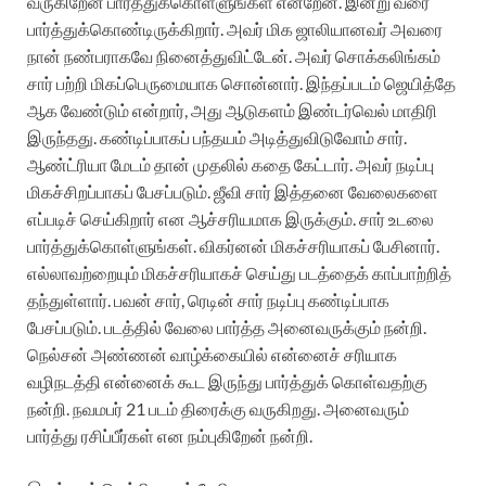
வருகிறேன் பார்த்துக்கொள்ளுங்கள் என்றேன். இன்று வரை
பார்த்துக்கொண்டிருக்கிறார். அவர் மிக ஜாலியானவர் அவரை
நான் நண்பராகவே நினைத்துவிட்டேன். அவர் சொக்கலிங்கம்
சார் பற்றி மிகப்பெருமையாக சொன்னார். இந்தப்படம் ஜெயித்தே
ஆக வேண்டும் என்றார், அது ஆடுகளம் இண்டர்வெல் மாதிரி
இருந்தது. கண்டிப்பாகப் பந்தயம் அடித்துவிடுவோம் சார்.
ஆண்ட்ரியா மேடம் தான் முதலில் கதை கேட்டார். அவர் நடிப்பு
மிகச்சிறப்பாகப் பேசப்படும். ஜீவி சார் இத்தனை வேலைகளை
எப்படிச் செய்கிறார் என ஆச்சரியமாக இருக்கும். சார் உடலை
பார்த்துக்கொள்ளுங்கள். விகர்னன் மிகச்சரியாகப் பேசினார்.
எல்லாவற்றையும் மிகச்சரியாகச் செய்து படத்தைக் காப்பாற்றித்
தந்துள்ளார். பவன் சார், ரெடின் சார் நடிப்பு கண்டிப்பாக
பேசப்படும். படத்தில் வேலை பார்த்த அனைவருக்கும் நன்றி.
நெல்சன் அண்ணன் வாழ்க்கையில் என்னைச் சரியாக
வழிநடத்தி என்னைக் கூட இருந்து பார்த்துக் கொள்வதற்கு
நன்றி. நவமபர் 21 படம் திரைக்கு வருகிறது. அனைவரும்
பார்த்து ரசிப்பீர்கள் என நம்புகிறேன் நன்றி.