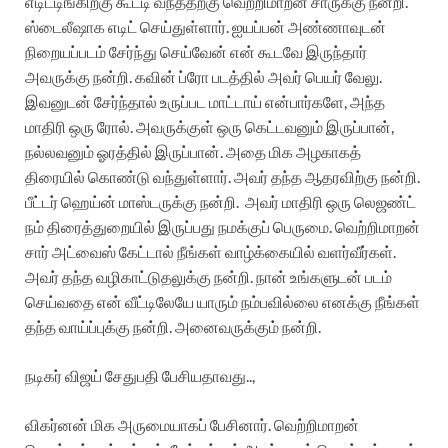
எடிட்டிங்கிற்கு கூட்டி வந்ததற்கு வெற்றிமாறன் சாருக்கு நன்றி.
ஸ்டைலீஷாக எடிட் செய்துள்ளார். ஐயப்பன் அண்ணாவுடன்
நிறையப்படம் சேர்ந்து செய்வேன் என் கூடவே இருந்தார்
அவருக்கு நன்றி. கவின் ப்ரோ படத்தில் அவர் பெயர் வேலு.
இவனுடன் சேர்ந்தால் உருப்பட மாட்டாய் என்பார்களே, அந்த
மாதிரி ஒரு ரோல். அவருக்குள் ஒரு கெட்டவனும் இருப்பான்,
நல்லவனும் ஓரத்தில் இருப்பான். அதை மிக அழகாகத்
திரையில் கொண்டு வந்துள்ளார். அவர் தந்த ஆதரவிற்கு நன்றி.
பீட்டர் ஹெய்ன் மாஸ்டருக்கு நன்றி. அவர் மாதிரி ஒரு லெஜண்ட்
நம் திரைத்துறையில் இருப்பது நமக்குப் பெருமை. வெற்றிமாறன்
சார் அட்வைஸ் கேட்டால் நீங்கள் வாழ்க்கையில் வளர்வீர்கள்.
அவர் தந்த வழிகாட்டுதலுக்கு நன்றி. நான் உங்களுடன் படம்
செய்வதை என் வீட்டிலேயே யாரும் நம்பவில்லை எனக்கு நீங்கள்
தந்த வாய்ப்புக்கு நன்றி. அனைவருக்கும் நன்றி.
நடிகர் விஜய் சேதுபதி பேசியதாவது..,
விகர்னன் மிக அருமையாகப் பேசினார். வெற்றிமாறன்