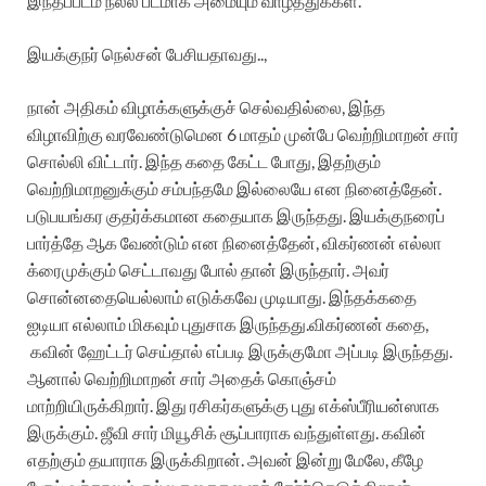
இந்தப்படம் நல்ல படமாக அமையும் வாழ்த்துக்கள்.
இயக்குநர் நெல்சன் பேசியதாவது..,
நான் அதிகம் விழாக்களுக்குச் செல்வதில்லை, இந்த
விழாவிற்கு வரவேண்டுமென 6 மாதம் முன்பே வெற்றிமாறன் சார்
சொல்லி விட்டார். இந்த கதை கேட்ட போது, இதற்கும்
வெற்றிமாறனுக்கும் சம்பந்தமே இல்லையே என நினைத்தேன்.
படுபயங்கர குதர்க்கமான கதையாக இருந்தது. இயக்குநரைப்
பார்த்தே ஆக வேண்டும் என நினைத்தேன், விகர்ணன் எல்லா
க்ரைமுக்கும் செட்டாவது போல் தான் இருந்தார். அவர்
சொன்னதையெல்லாம் எடுக்கவே முடியாது. இந்தக்கதை
ஐடியா எல்லாம் மிகவும் புதுசாக இருந்தது.விகர்ணன் கதை,
கவின் ஹேட்டர் செய்தால் எப்படி இருக்குமோ அப்படி இருந்தது.
ஆனால் வெற்றிமாறன் சார் அதைக் கொஞ்சம்
மாற்றியிருக்கிறார். இது ரசிகர்களுக்கு புது எக்ஸ்பீரியன்ஸாக
இருக்கும். ஜீவி சார் மியூசிக் சூப்பாராக வந்துள்ளது. கவின்
எதற்கும் தயாராக இருக்கிறான். அவன் இன்று மேலே, கீழே