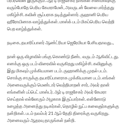
பரபரவென இருக்கும். ஆர் டி ராஜசேகர் நாங்கள் சினிமாவுக்கு
வரும்போதே பெரிய கேமராமேன், அவருடன் வேலை பார்த்தது
மகிழ்ச்சி. கவின் சூப்பராக நடித்துள்ளார். ருஹானி பெரிய
ஹீரோயினாக வாழ்த்துக்கள். மாஸ்க் படம் மிகப்பெரிய வெற்றி
பெற வாழ்த்துக்கள்.
நடிகை, தயாரிப்பாளர் ஆண்ட்ரியா ஜெரேமியா பேசியதாவது..,
நான் ஒரு விழாவில் பங்கு கொண்டு நீண்ட வருடம் ஆகிவிட்டது.
எனக்கு ஒரு படம் விரைவில் வருகிறது மகிழ்ச்சி. கவினுக்கு
இது மிகவும் முக்கியமான படம். ருஹானிக்கு முதல் படம்.
சொக்கு சாருக்கு தயாரிப்பாளராக முக்கியமான படம். எங்கள்
அனைவருக்கும் மெண்டார் வெற்றிமாறன் சார், அவர் தான்
எங்களின் பப்பெட் மாஸ்டர். ஆர் டி ராஜசேகர் அவர் கேமரா
செய்தால் எல்லோரும் அழகாக இருப்பார்கள். என்னோடு
உழைத்த அனைத்து நடிகர்கள், தொழில் நுட்ப கலைஞர்களுக்கு
நன்றிகள். படம் நவம்பர் 21 ஆம் தேதி திரைக்கு வருகிறது.
அனைவரும் ஆதரவு தாருங்கள் நன்றி.