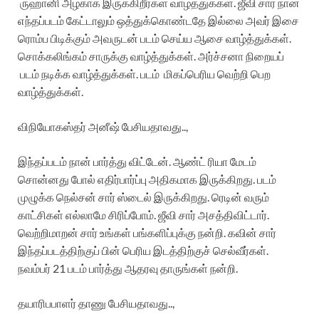
ருஹானி அழகாக இருக்கிறீர்கள் வாழ்த்துக்கள். ஜீவி சார் நான்
எந்தப்படம் கேட்டாலும் ஒத்துக்கொண்டதே இல்லை அவர் இசை
ரொம்ப பிடிக்கும் அவருடன் படம் செய்ய ஆசை வாழ்த்துக்கள்.
சொக்கலிங்கம் சாருக்கு வாழ்த்துக்கள். அர்ச்சனா நிறையப்
படம் நடிக்க வாழ்த்துக்கள். படம் மிகப்பெரிய வெற்றி பெற
வாழ்த்துக்கள்.
விநியோகஸ்தர் அனீஷ் பேசியதாவது..,
இந்தப்படம் நான் பார்த்து விட்டேன். ஆண்ட் ரியா மேடம்
சொன்னது போல் எதிர்பார்ப்பு அதிகமாக இருக்கிறது. படம்
முழுக்க நெல்சன் சார் ஸ்டைல் இருக்கிறது. ரெடின் வரும்
காட்சிகள் எல்லாமே சிரிப்போம். ஜீவி சார் அசத்திவிட்டார்.
வெற்றிமாறன் சார் உங்கள் பங்களிப்புக்கு நன்றி. கவின் சார்
இந்தப்படத்திற்குப் பின் பெரிய இடத்திற்குச் செல்வீர்கள்.
நவம்பர் 21 படம் பார்த்து ஆதரவு தாருங்கள் நன்றி.
தயாரிபபாளர் தாணு பேசியதாவது..,