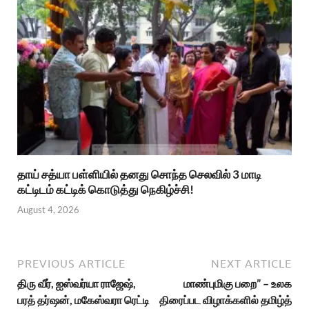
தாய் சத்யா பள்ளியில் தனது சொந்த செலவில் 3 மாடி
கட்டிடம் கட்டிக் கொடுத்து நெகிழ்ச்சி!
August 4, 2026
PREVIOUS ARTICLE
NEXT ARTICLE
திரு வீர், ஐஸ்வர்யா ராஜேஷ்,
மாண்புமிகு பறை” – உலக
பரத் தர்ஷன், மகேஸ்வரா ரெட்டி
திரைப்பட விழாக்களில் தமிழ்த்