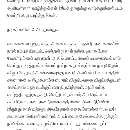
வெற்றிப்படம் தர வாழ்த்துக்கள். ஆண்ட்ரியா மேடம் தயாரிப்பாளர்
ஆகியுள்ளார் வாழ்த்துக்கள். இயக்குநருக்கு வாழ்த்துக்கள் படம்
வெற்றி பெற வாழ்த்துக்கள்.
நடிகர் கவின் பேசியதாவது..,
எங்களை வாழ்த்த வந்த அனைவருக்கும் நன்றி. என் லைஃபில்
நான் நம்பும் விசயம்,, அன்றன்று நாள் நல்லபடியாக போக
வேண்டும் என்பது தான், அதில் செய்ய வேண்டியதையெல்லாம்
செய்து முடித்தால், எல்லாம் நன்றாக நடக்கும் என நம்புகிறேன்.
விஜய் சேதுபதி அண்ணாவுக்கு நன்றி. அவரின் பீட்சா படத்தில்
தான் நான் அறிமுகமானேன். நாம் விரும்புவதை விருப்பத்துடன்
செய்தால் அது நடக்கும் என நிரூபித்தவர். அவர் வந்து
வாழ்த்தியதற்கு நன்றி. வெற்றிமாறன் சார் அவரெல்லாம்
கூப்பிடுவார் என நான் நினைத்ததில்லை. அவர் ஆபிஸில்
இருந்து கால் வந்தது. அவரே தான் கதை சொன்னார், அவரே
கதை சொல்கிறார் என்றால் அவர் கதை மேல் வைத்திருக்கும்
நம்பிக்கை எனக்கு முக்கியமாகப் பட்டது. உங்களை நம்பி