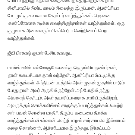
போய் வந்தாலும், நல்ல கதைகளைத் தேர்ந்தெடுக்கிறான்
சினிமாவில் நீண்ட காலம் நிலைத்து இருப்பான். ஆண்ட்ரியா
மேடமுக்கு சவாலான கேரக்டர் வாழ்த்துக்கள். ரெடினை
கண்ட்ரோலாக நடிக்க வைத்திருந்தார்கள் வாழ்த்துக்கள். ஒரு
குழுவாக அனைவரும் மிகப்பெரிய வெற்றியைப் பெற
வாழ்த்துக்கள்.
ஜீவி பிரகாஷ் குமார் பேசியதாவது..
மாஸ்க் டீமில் எல்லோருமே எனக்கு நெருங்கிய நண்பர்கள்,
நான் கடைசியாக தான் வந்தேன். ஆண்ட்ரியா மேடமுக்கு
வாழ்த்துக்கள். அந்நியன் படத்தில் அவர் முதன் முதலில் பாடும்
போது நான் அவர் அருகிலிருந்தேன், அப்போதிலிருந்து
அவரைத் தெரியும். அவர் தயாரிப்பாளராக மாறியிருக்கிறார்,
அவருக்கும் சொக்கலிங்கம் சாருக்கும் வாழ்த்துக்கள். வெற்றி
சார் பவன் சொன்ன மாதிரி திரும்ப கடையை திறக்க
வாழ்த்துக்கள்.விகர்ணன் வெற்றிமாறன் சார் சாயலே இல்லாமல்
கதை சொன்னார், ஆச்சரியமாக இருந்தது. இந்தப்படம்