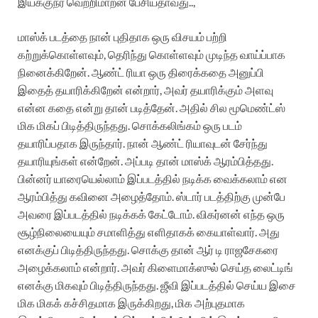
இயக்குநர் வெற்றிமாறன் பேசியதாவது..,
மாஸ்க் படத்தை நான் புதிதாக ஒரு விசயம் பற்றி
கற்றுக்கொள்ளவும், தெரிந்து கொள்ளவும் முடிந்த வாய்ப்பாக
நினைக்கிறேன். ஆண்ட் ரியா ஒரு திரைக்கதை அனுப்பி
இதைத் தயாரிக்கிறேன் என்றார், அவர் தயாரிக்கும் அளவு
என்ன கதை என்று தான் படித்தேன். அதில் சில மூமெண்ட்ஸ்
மிக மிகப் பிடித்திருந்தது. சொக்கலிங்கம் ஒரு படம்
தயாரிப்பதாக இருந்தார். நான் ஆண்ட் ரியாவுடன் சேர்ந்து
தயாரியுங்கள் என்றேன். அப்படி தான் மாஸ்க் ஆரம்பித்தது.
பின்னர் யாரையெல்லாம் இப்படத்தில் நடிக்க வைக்கலாம் என
ஆரம்பித்து கவினை அழைத்தோம். ஸ்டார் படத்திற்கு முன்பே
அவரை இப்படத்தில் நடிக்கக் கேட்டோம். விகர்னன் எந்த ஒரு
சூழ்நிலையையும் சமாளித்து எளிதாகக் கையாள்வார். அது
எனக்குப் பிடித்திருந்தது. சொக்கு தான் ஆர் டி ராஜசேகரை
அழைக்கலாம் என்றார். அவர் கிளைமாக்ஸுல் செய்த லைட்டிங்
எனக்கு மிகவும் பிடித்திருந்தது. ஜீவி இப்படத்தில் செய்ய இசை
மிக மிகக் கச்சிதமாக இருக்கிறது, மிக அற்புதமாக