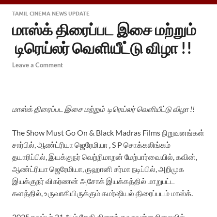
TAMIL CINEMA NEWS UPDATE
மாஸ்க் திரைப்பட இசை மற்றும்
டிரெய்லர் வெளியீட்டு விழா !!
Leave a Comment
மாஸ்க் திரைப்பட இசை மற்றும் டிரெய்லர் வெளியீட்டு விழா !!
The Show Must Go On & Black Madras Films நிறுவனங்கள்
சார்பில், ஆண்ட்ரியா ஜெரேமியா , S P சொக்கலிங்கம்
தயாரிப்பில், இயக்குநர் வெற்றிமாறன் மேற்பார்வையில், கவின்,
ஆண்ட்ரியா ஜெரேமியா, ருஹானி சர்மா நடிப்பில், அறிமுக
இயக்குநர் விகர்ணன் அசோக் இயக்கத்தில் மாறுபட்ட
களத்தில், உருவாகியிருக்கும் கமர்ஷியல் திரைப்படம் மாஸ்க்.
2025 நவம்பர் 21 ஆம் தேதி திரைக்குவரவுள்ள நிலையில்