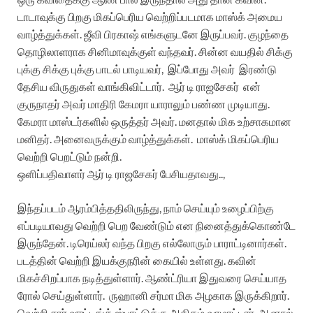
டாடாவுக்கு பிறகு மிகப்பெரிய வெற்றிப்படமாக மாஸ்க் அமைய
வாழ்த்துக்கள். ஜீவி பிரகாஷ் எங்களுடனே இருப்பவர். குழந்தை
தொழிலாளராக சினிமாவுக்குள் வந்தவர். சின்ன வயதில் சிக்கு
புக்கு சிக்கு புக்கு பாடல் பாடியவர், இப்போது அவர் இரண்டு
தேசிய விருதுகள் வாங்கிவிட்டார். ஆர் டி ராஜசேகர் என்
குருநாதர் அவர் மாதிரி கேமரா யாராலும் பண்ண முடியாது.
கேமரா மாஸ்டர்களில் ஒருத்தர் அவர். மனதால் மிக உற்சாகமான
மனிதர். அனைவருக்கும் வாழ்த்துக்கள். மாஸ்க் மிகப்பெரிய
வெற்றி பெறட்டும் நன்றி.
ஒளிப்பதிவாளர் ஆர் டி ராஜசேகர் பேசியதாவது..,
இந்தப்படம் ஆரம்பித்ததிலிருந்து, நாம் செய்யும் உழைப்பிற்கு
எப்படியாவது வெற்றி பெற வேண்டும் என நினைத்துக்கொண்டே
இருந்தேன். டிரெய்லர் வந்த பிறகு எல்லோரும் பாராட்டினார்கள்.
படத்தின் வெற்றி இயக்குநரின் கையில் உள்ளது. கவின்
மிகச்சிறப்பாக நடித்துள்ளார். ஆண்ட்ரியா இதுவரை செய்யாத
ரோல் செய்துள்ளார். ருஹானி சர்மா மிக அழகாக இருக்கிறார்.
வெற்றி சார் ஷுட்டிங்க் ஸ்பாட்டுக்கு அதிகம் வரமாட்டார். ஆனால்