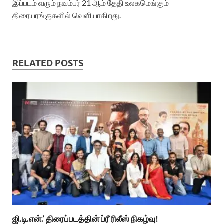
இப்படம் வரும் நவம்பர் 21 ஆம் தேதி உலகமெங்கும்
திரையரங்குகளில் வெளியாகிறது.
RELATED POSTS
ஜி.டி.என்.’ திரைப்படத்தின் ப்ரீ ரிலீஸ் நிகழ்வு!