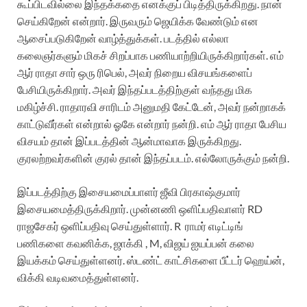
கூப்பிடவில்லை இந்தக்கதை எனக்குப் பிடித்திருக்கிறது. நான்
செய்கிறேன் என்றார். இருவரும் ஜெயிக்க வேண்டும் என
ஆசைப்படுகிறேன் வாழ்த்துக்கள். படத்தில் எல்லா
கலைஞர்களும் மிகச் சிறப்பாக பணியாற்றியிருக்கிறார்கள். எம்
ஆர் ராதா சார் ஒரு ரிபெல், அவர் நிறைய விசயங்களைப்
பேசியிருக்கிறார். அவர் இந்தப்படத்திற்குள் வந்தது மிக
மகிழ்ச்சி. ராதாரவி சாரிடம் அனுமதி கேட்டேன், அவர் நன்றாகக்
காட்டுவீர்கள் என்றால் ஓகே என்றார் நன்றி. எம் ஆர் ராதா பேசிய
விசயம் தான் இப்படத்தின் ஆன்மாவாக இருக்கிறது.
குரலற்றவர்களின் குரல் தான் இந்தப்படம். எல்லோருக்கும் நன்றி.
இப்படத்திற்கு இசையமைப்பாளர் ஜீவி பிரகாஷ்குமார்
இசையமைத்திருக்கிறார். முன்னணி ஒளிப்பதிவாளர் RD
ராஜசேகர் ஒளிப்பதிவு செய்துள்ளார். R ராமர் எடிட்டிங்
பணிகளை கவனிக்க, ஜாக்கி , M, விஜய் ஐயப்பன் கலை
இயக்கம் செய்துள்ளனர். ஸ்டண்ட் காட்சிகளை பீட்டர் ஹெய்ன்,
விக்கி வடிவமைத்துள்ளனர்.