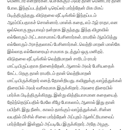
மெண்டார் என்றார்கள். பேச்சுக்கும் அவர் தான் மெண்டார் தான்
போல. இந்தப்படத்தின் டிரெய்லர் பார்த்தேன் மிக மிகப்
பிடித்திருந்தது. விடுதலை ஷீட்டிங்கில் இந்தப்படம்
ஆரம்பிப்பதாகச் சொன்னார். மாஸ்க் கதை, எம் ஆர் ராதா, என
ஒவ்வொரு ஐடியாவும் நன்றாக இருந்தது. இந்த விழாவில்
எல்லோரும் அட்டகாசமாகப் பேசினார்கள். ராமரில் ஆரம்பித்து
எல்லோரும் அசத்தலாகப் பேசினார்கள். வெற்றி மாறன் மாஸ்கே
இல்லாத எல்லோரையும் சமமாக நடத்தும் ஒரு மனிதர்.
விடுதலை ஷீட்டிங்கில் வெற்றிமாறன் சாரிடம் ராமர்
மாட்டியிருப்பதாக நினைத்தேன், ஆனால் அவர் பேசியதைக்
கேட்ட பிறகு தான் ராமரிடம் தான் வெற்றிமாறன்
மாட்டியிருக்கிறார் எனத் தோன்றியது. கவினுக்கு வாழ்த்துக்கள்
திரையில் அவர் வசீகரமாக இருக்கிறார். அவரை திரையில்
பார்க்க பிடித்திருக்கிறது. இன்று வித்தியாசமான கதையைத்
தேர்ந்தெடுப்பதில் மேலே கீழே போகலாம், ஆனால் இது தான்
பயிற்சி. இது நீண்ட காலம் தாங்கும் வாழ்த்துக்கள். சின்ன
வயதில் பீச்சில் சிலை பார்த்தேன் அப்புறம் ஆண்ட்ரியாவைப்
பார்த்தேன் இன்னும் அப்படியே இருக்கிறார். அதே அழகு.