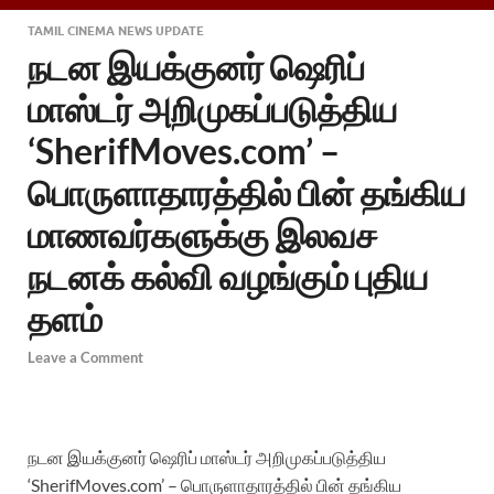
TAMIL CINEMA NEWS UPDATE
நடன இயக்குனர் ஷெரிப்
மாஸ்டர் அறிமுகப்படுத்திய
‘SherifMoves.com’ –
பொருளாதாரத்தில் பின் தங்கிய
மாணவர்களுக்கு இலவச
நடனக் கல்வி வழங்கும் புதிய
தளம்
Leave a Comment
நடன இயக்குனர் ஷெரிப் மாஸ்டர் அறிமுகப்படுத்திய
‘SherifMoves.com’ – பொருளாதாரத்தில் பின் தங்கிய