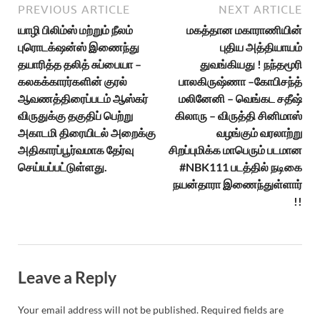
PREVIOUS ARTICLE
NEXT ARTICLE
யாழி பிலிம்ஸ் மற்றும் நீலம்
மகத்தான மகாராணியின்
புரொடக்‌ஷன்ஸ் இணைந்து
புதிய அத்தியாயம்
தயாரித்த தலித் சுப்பையா –
துவங்கியது ! நந்தமூரி
கலகக்காரர்களின் குரல்
பாலகிருஷ்ணா –கோபிசந்த்
ஆவணத்திரைப்படம் ஆஸ்கர்
மலினேனி – வெங்கட சதீஷ்
விருதுக்கு தகுதிப் பெற்று
கிலாரு – விருத்தி சினிமாஸ்
அகாடமி திரையிடல் அறைக்கு
வழங்கும் வரலாற்று
அதிகாரப்பூர்வமாக தேர்வு
சிறப்புமிக்க மாபெரும் படமான
செய்யப்பட்டுள்ளது.
#NBK111 படத்தில் நடிகை
நயன்தாரா இணைந்துள்ளார்
!!
Leave a Reply
Your email address will not be published.
Required fields are