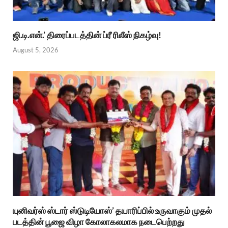
ஜி.டி.என்.’ திரைப்படத்தின் ப்ரீ ரிலீஸ் நிகழ்வு!
August 5, 2026
யுனிவர்ஸ் ஸ்டார் ஸ்டுடியோஸ்’ தயாரிப்பில் உருவாகும் முதல்
படத்தின் பூஜை விழா கோலாகலமாக நடைபெற்றது