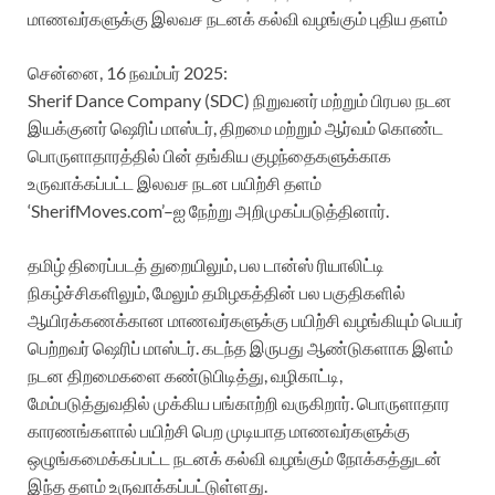
மாணவர்களுக்கு இலவச நடனக் கல்வி வழங்கும் புதிய தளம்
சென்னை, 16 நவம்பர் 2025:
Sherif Dance Company (SDC) நிறுவனர் மற்றும் பிரபல நடன
இயக்குனர் ஷெரிப் மாஸ்டர், திறமை மற்றும் ஆர்வம் கொண்ட
பொருளாதாரத்தில் பின் தங்கிய குழந்தைகளுக்காக
உருவாக்கப்பட்ட இலவச நடன பயிற்சி தளம்
‘SherifMoves.com’–ஐ நேற்று அறிமுகப்படுத்தினார்.
தமிழ் திரைப்படத் துறையிலும், பல டான்ஸ் ரியாலிட்டி
நிகழ்ச்சிகளிலும், மேலும் தமிழகத்தின் பல பகுதிகளில்
ஆயிரக்கணக்கான மாணவர்களுக்கு பயிற்சி வழங்கியும் பெயர்
பெற்றவர் ஷெரிப் மாஸ்டர். கடந்த இருபது ஆண்டுகளாக இளம்
நடன திறமைகளை கண்டுபிடித்து, வழிகாட்டி,
மேம்படுத்துவதில் முக்கிய பங்காற்றி வருகிறார். பொருளாதார
காரணங்களால் பயிற்சி பெற முடியாத மாணவர்களுக்கு
ஒழுங்கமைக்கப்பட்ட நடனக் கல்வி வழங்கும் நோக்கத்துடன்
இந்த தளம் உருவாக்கப்பட்டுள்ளது.