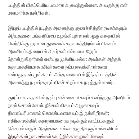
படத்தின் மிகப்பெரிய பலமாக அமைந்துள்ளன. அவருக்கு என்
மனமார்ந்த நன்றிகள்.
இந்தப் படத்தில் நடித்த அனைத்து குணச்சித்திர நடிகர்களும்
அற்புதமான பங்களிப்பை வழங்கியுள்ளனர். ஒரு கதையின்
வெற்றிக்கு தரமான துணைக் கதாபாத்திரங்கள் மிகவும்
அவசியம். திரையில் அவர்கள் எவ்வளவு நேரம்
தோன்றுகிறார்கள் என்பது முக்கியமல்ல; அவர்கள் அந்தக்
கதாபாத்திரமாக ரசிகர்களை நம்ப வைக்கிறார்களா
என்பதுதான் முக்கியம். அந்த வகையில் இந்தப் படத்தின்
அனைத்து நடிகர்களும் மிகச் சிறப்பாக நடித்துள்ளனர்.
குறிப்பாக சதாவின் நடிப்பு என்னை மிகவும் கவர்ந்தது. அவரிடம்
நான் சொன்னேன், நீங்கள் மிகவும் அழகாகவும்
திரைப்பரிமாணம் கொண்டவராகவும் இருக்கிறீர்கள்;
எதிர்காலத்தில் கதாநாயகனாக நடிக்கும் வாய்ப்புகளும்
நிச்சயம் வரும். அதற்கான எல்லா தகுதிகளும் உங்களிடம்
இருக்கின்றன. உங்கள் வெற்றிக்காக நான் மிகவும்