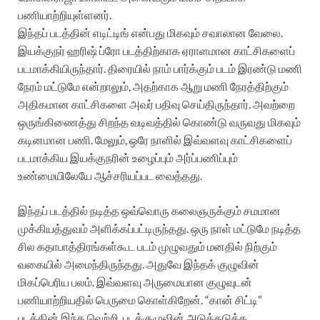
பணியாற்றியுள்ளனர்.
இந்தப் படத்தின் எடிட்டிங் என்பது மிகவும் சவாலான வேலை.
இயக்குநர் ஹரிஷ் ப்ரோ படத்திற்காக ஏராளமான காட்சிகளைப்
படமாக்கியிருந்தார். திரையில் நாம் பார்க்கும் படம் இரண்டு மணி
நேரம் மட்டுமே என்றாலும், அதற்காக ஆறு மணி நேரத்திற்கும்
அதிகமான காட்சிகளை அவர் பதிவு செய்திருந்தார். அவற்றை
ஒருங்கிணைத்து சிறந்த வடிவத்தில் கொண்டு வருவது மிகவும்
கடினமான பணி. மேலும், ஒரே நாளில் இவ்வளவு காட்சிகளைப்
படமாக்கிய இயக்குநரின் உழைப்பும் அர்ப்பணிப்பும்
உண்மையிலேயே ஆச்சரியப்பட வைத்தது.
இந்தப் படத்தில் நடித்த ஒவ்வொரு கலைஞருக்கும் சமமான
முக்கியத்துவம் அளிக்கப்பட்டிருந்தது. ஒரு நாள் மட்டுமே நடித்த
சில கதாபாத்திரங்கள்கூட படம் முழுவதும் மனதில் நிற்கும்
வகையில் அமைந்திருந்தது. அதுவே இந்தக் குழுவின்
மிகப்பெரிய பலம். இவ்வளவு அருமையான குழுவுடன்
பணியாற்றியதில் பெருமை கொள்கிறேன். “கான் சிட்டி”
படத்தின் இந்த வெற்றி, படக்குழுவின் அடுத்தடுத்த