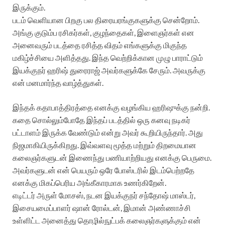
இருக்கும்.
படம் வெளியான பிறகு பல திரையரங்குகளுக்கு சென்றோம்.
அங்கு குடும்ப ரசிகர்கள், குழந்தைகள், இளைஞர்கள் என
அனைவரும் படத்தை ரசித்த விதம் எங்களுக்கு மிகுந்த
மகிழ்ச்சியை அளித்தது. இந்த வெற்றிக்கான முழு பாராட்டும்
இயக்குநர் ஹரிஷ் துரைராஜ் அவர்களுக்கே சேரும். அவருக்கு
என் மனமார்ந்த வாழ்த்துகள்.
இந்தக் கதாபாத்திரத்தை எனக்கு வழங்கிய ஹரிஷுக்கு நன்றி.
கதை சொல்லும்போதே இந்தப் படத்தில் ஒரு கனவு நடிகர்
பட்டாளம் இருக்க வேண்டும் என்று அவர் கூறியிருந்தார். அது
நிஜமாகியிருக்கிறது. இவ்வளவு மூத்த மற்றும் திறமையான
கலைஞர்களுடன் இணைந்து பணியாற்றியது எனக்கு பெருமை.
அவர்களுடன் என் பெயரும் ஒரே போஸ்டரில் இடம்பெற்றதே
எனக்கு மிகப்பெரிய அங்கீகாரமாக உணர்கிறேன்.
எடிட்டர் அருள் மோசஸ், நடன இயக்குநர் சந்தோஷ் மாஸ்டர்,
இசையமைப்பாளர் ஷான் ரோல்டன், இமான் அண்ணாச்சி
உள்ளிட்ட அனைத்து தொழில்நுட்பக் கலைஞர்களுக்கும் என்