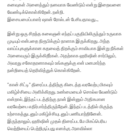
கனவுகள் அனைத்தும் நனவாக வேண்டும் என்று இறைவனை
வேண்டிக்கொள்கிறேன். நன்றி.
இசையமைப்பாளர் ஷான் ரோல்டன் பேசியதாவது..,
இன்று ஒரு சிறந்த கலைஞன் எந்தப் பகுதியிலிருந்தும் உருவாக
முடியும் என்பதை நிரூபிக்கும் நாளாக இருக்கிறது. அந்த
வாய்ப்புகளுக்கான கதவைத் திறக்கும் சாவியாக இன்று நீங்கள்
அனைவரும் இருக்கிறீர்கள். அதற்காக ஹரிஷின் சார்பிலும்,
அவரது சகோதரனாகவும் உங்களுக்கு என் மனமார்ந்த
நன்றியைத் தெரிவித்துக் கொள்கிறேன்.
“கான் சிட்டி” திரைப்படத்திற்கு கிடைத்த வரவேற்பு மிகவும்
மகிழ்ச்சியை அளிக்கிறது. உண்மையைச் சொல்ல வேண்டும்
என்றால், இந்தப் படத்திற்கு நான் இன்னும் அதிகமான
வரவேற்பை எதிர்பார்த்திருந்தேன். இந்தப் படத்தில் மிகுந்த
உற்சாகத்துடனும் மகிழ்ச்சியுடனும் பணியாற்றினேன்.
இருந்தாலும், ஹரிஷின் முதல் திரைப்படமே மிகப்பெரிய
வெற்றியைப் பெற்றிருப்பது எனக்கு அளவில்லா