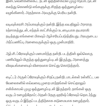
இடைவெளிகளில்கூட நடன ஒத்திகையில் முழு ஈடுபாட்டுடன்
கலந்து கொண்டு எங்களுக்கு சிறந்த ஒத்துழைப்பை
வழங்கினார். அதற்காக அவருக்கு பெரிய நன்றி.
வடிவுக்கரசி அம்மாவுக்கும் நன்றி. இந்த வயதிலும் அசராத
உற்சாகத்துடன், எந்தக் காட்சிக்கும் உடனடியாக தயாராகி
நடித்தது எங்களை மிகவும் ஆச்சரியப்படுத்தியது. அவருடைய
அர்ப்பணிப்பு அனைவருக்கும் ஒரு முன்மாதிரி.
ஆர்.சி. ப்ரோவுக்கும் மனமார்ந்த நன்றி. படத்தின் ஒவ்வொரு
பணியிலும் மிகுந்த ஒத்துழைப்புடன் இருந்து, அனைத்து
விஷயங்களையும் விரைவாக செய்து கொடுத்தார்.
எடிட்டர் அருள் ப்ரோவுக்கும் சிறப்பு நன்றி. பாடல்கள் உள்ளிட்ட பல
வேலைகளில் எவ்வளவு முறை மாற்றங்கள் செய்தாலும்
சலிக்காமல் முழு ஒத்துழைப்புடன் இருந்தார். நாங்கள் ஒரு
வருடம் உழைத்தோம்; அதன் பிறகு ஹரிஷ் ப்ரோவும் தொடர்ந்து
ஒரு வருடம் இந்தப் படத்திற்காக கடுமையாக உழைத்தார்.