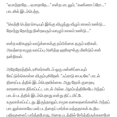
“ஏமாற்றாதே… ஏமாறாதே…” என்ற பாடலும், “கண்ணா ப்ரோ…”
பாடலில் இடம்பெற்ற,
“வெற்றி பெற்ற செடியும் இங்கு விழுந்து வீழும் காலம் உண்டு…
தோற்று தோற்று நின்றவரும் வாழும் காலம் உண்டு…”
என்ற வரிகளும் வாழ்க்கைக்கு நம்பிக்கை தரும் வரிகள்.
அவற்றை எழுத வாய்ப்பு அளித்த ஹரிஷுக்கு மீண்டும் என்
நன்றிகள்.
அதேநேரத்தில், ரசிகர்களிடம் ஒரு மன்னிப்பையும்
கேட்டுக்கொள்ள விரும்புகிறேன். “ஃப்ராடு பையலே” பாடல்
திரைப்படத்தில் இடம்பெறவில்லை. அது நேரக் குறைவு
காரணமாக நீக்கப்பட்ட பாடல் அல்ல. ஆரம்பத்திலேயே அந்தப்
பாடல் படத்தில் இடம்பெறாது என்று திட்டமிட்டே
உருவாக்கப்பட்டது. இருந்தாலும், சமூக வலைதளங்களில் அந்தப்
பாடலுக்காகவே பலர் படத்தைப் பார்க்க வந்ததாகக் கூறிய
பதிவுகளைப் பார்த்தபோது, அதை படத்தில் சேர்த்திருக்கலாமோ