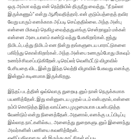
ஒரு அம்மா வந்து என் நெற்றியில் திருநீறு வைத்து, “நீ நல்லா
இருக்கணும்” என்று ஆசீர்வதித்தார். என் குடும்பத்தைத் தவிர
வேறு யாரும் எனக்காக அப்படி செய்ததில்லை. அந்த அன்பு
என்னை மிகவும் நெகிழ வைத்தது.எங்கு சென்றாலும் மக்கள்
என்னை அடையாளம் கண்டு வந்து பேசுகிறார்கள். ஐந்து
நிமிடம், பத்து நிமிடம் என நின்று தங்களுடைய பாராட்டுகளை
பகிர்ந்து கொள்கிறார்கள். அந்த அன்பை உணரும்போது மிகவும்
உணர்ச்சிவசப்படுகிறேன். டிரெய்லர் வெளியீட்டு விழாவில்
பேசியதை விட, இன்று இந்த வெற்றி விழாவில் பேசுவது எனக்கு
இன்னும் கடினமாக இருக்கிறது.
இந்தப் படத்தின் ஒவ்வொரு துறையுடனும் நான் நெருக்கமாக
பயணித்தேன். இது என்னுடைய முதல் படம் என்பதால், என்னை
நம்பி கொடுத்த இந்த வாய்ப்பை முழுமையாக பயன்படுத்த
வேண்டும் என்று நினைத்தேன். அதனால், எனக்கு படப்பிடிப்பு
இல்லாத நாட்களில்கூட அனைத்து துறைகளுடனும் இணைந்து
அவர்களின் பணியை கவனித்தேன்.
ஒளிப்பதிவாளருடன் இருந்து காட்சிகள் எப்படி