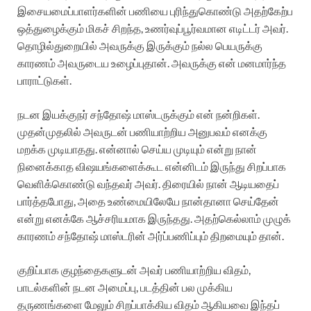
இசையமைப்பாளர்களின் பணியை புரிந்துகொண்டு அதற்கேற்ப
ஒத்துழைக்கும் மிகச் சிறந்த, உணர்வுப்பூர்வமான எடிட்டர் அவர்.
தொழில்துறையில் அவருக்கு இருக்கும் நல்ல பெயருக்கு
காரணம் அவருடைய உழைப்புதான். அவருக்கு என் மனமார்ந்த
பாராட்டுகள்.
நடன இயக்குநர் சந்தோஷ் மாஸ்டருக்கும் என் நன்றிகள்.
முதன்முதலில் அவருடன் பணியாற்றிய அனுபவம் எனக்கு
மறக்க முடியாதது. என்னால் செய்ய முடியும் என்று நான்
நினைக்காத விஷயங்களைக்கூட என்னிடம் இருந்து சிறப்பாக
வெளிக்கொண்டு வந்தவர் அவர். திரையில் நான் ஆடியதைப்
பார்த்தபோது, அதை உண்மையிலேயே நான்தானா செய்தேன்
என்று எனக்கே ஆச்சரியமாக இருந்தது. அதற்கெல்லாம் முழுக்
காரணம் சந்தோஷ் மாஸ்டரின் அர்ப்பணிப்பும் திறமையும் தான்.
குறிப்பாக குழந்தைகளுடன் அவர் பணியாற்றிய விதம்,
பாடல்களின் நடன அமைப்பு, படத்தின் பல முக்கிய
தருணங்களை மேலும் சிறப்பாக்கிய விதம் ஆகியவை இந்தப்