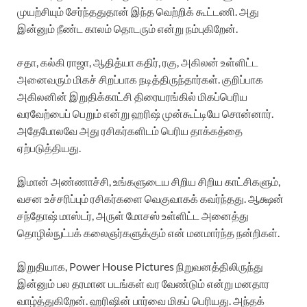
முயற்சியும் சேர்ந்ததுதான் இந்த வெற்றிக் கூட்டணி. அது
இன்னும் நீண்ட காலம் தொடரும் என்று நம்புகிறேன்.
சதா, கல்கி ராஜா, ஆதித்யா கதிர், ரகு, அகிலன் உள்ளிட்ட
அனைவரும் மிகச் சிறப்பாக நடித்திருந்தார்கள். குறிப்பாக
அகிலனின் இறுதிக்காட்சி திரையரங்கில் மிகப்பெரிய
வரவேற்பைப் பெறும் என்று ஹரிஷ் முன்கூட்டியே சொன்னார்.
அதேபோலவே அது ரசிகர்களிடம் பெரிய தாக்கத்தை
ஏற்படுத்தியது.
இமான் அண்ணாச்சி, உங்களுடைய சிறிய சிறிய காட்சிகளும்,
வசன உச்சரிப்பும் ரசிகர்களை வெகுவாகக் கவர்ந்தது. ஆக்ஷன்
சந்தோஷ் மாஸ்டர், அருள் மோசஸ் உள்ளிட்ட அனைத்து
தொழில்நுட்பக் கலைஞர்களுக்கும் என் மனமார்ந்த நன்றிகள்.
இறுதியாக, Power House Pictures நிறுவனத்திலிருந்து
இன்னும் பல தரமான படங்கள் வர வேண்டும் என்று மனதார
வாழ்த்துகிறேன். ஹரிஷின் பார்வை மிகப் பெரியது. அந்தக்