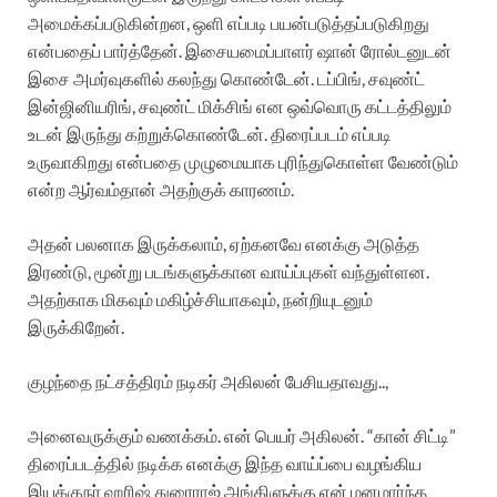
அமைக்கப்படுகின்றன, ஒளி எப்படி பயன்படுத்தப்படுகிறது
என்பதைப் பார்த்தேன். இசையமைப்பாளர் ஷான் ரோல்டனுடன்
இசை அமர்வுகளில் கலந்து கொண்டேன். டப்பிங், சவுண்ட்
இன்ஜினியரிங், சவுண்ட் மிக்சிங் என ஒவ்வொரு கட்டத்திலும்
உடன் இருந்து கற்றுக்கொண்டேன். திரைப்படம் எப்படி
உருவாகிறது என்பதை முழுமையாக புரிந்துகொள்ள வேண்டும்
என்ற ஆர்வம்தான் அதற்குக் காரணம்.
அதன் பலனாக இருக்கலாம், ஏற்கனவே எனக்கு அடுத்த
இரண்டு, மூன்று படங்களுக்கான வாய்ப்புகள் வந்துள்ளன.
அதற்காக மிகவும் மகிழ்ச்சியாகவும், நன்றியுடனும்
இருக்கிறேன்.
குழந்தை நட்சத்திரம் நடிகர் அகிலன் பேசியதாவது..,
அனைவருக்கும் வணக்கம். என் பெயர் அகிலன். “கான் சிட்டி”
திரைப்படத்தில் நடிக்க எனக்கு இந்த வாய்ப்பை வழங்கிய
இயக்குநர் ஹரிஷ் துரைராஜ் அங்கிளுக்கு என் மனமார்ந்த