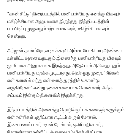
“கான் சிட்டி” திரைப்படத்தில் பணியாற்றியது எனக்கு மிகவும்
மகிழ்ச்சியான அனுபவமாக இருந்தது. இந்தப் படத்தின்
படப்பிடிப்பு முழுவதும் உற்சாகமாகவும், மகிழ்ச்சியாகவும்
சென்றது.
அர்ஜுன் தாஸ் ப்ரோ, வடிவுக்கரசி அம்மா, யோகி பாபு அண்ணா
உள்ளிட்ட அனைவருடனும் இணைந்து பணியாற்றியது மிகவும்
ஜாலியான அனுபவமாக இருந்தது. அதேபோல் அகிலனுடனும்
பணியாற்றியது மறக்க முடியாதது. அவர் ஒரு முறை, “நீங்கள்
என் கனவில் வந்து என்னைத் துரத்திக் கொண்டு
வருகிறீர்கள்” என்று நகைச்சுவையாக சொன்னார். அந்த
சம்பவம் இன்னும் நினைவில் இருக்கிறது.
இந்தப் படத்தின் அனைத்து தொழில்நுட்பக் கலைஞர்களுக்கும்
என் நன்றிகள். குறிப்பாக எடிட்டர் அருள் மோசஸ்,
இசையமைப்பாளர் ஷான் ரோல்டன், ஒளிப்பதிவாளர்,
மோகன்ராஜா உள்ளிட்ட அனைவரும் மிகச் சிறப்பாக