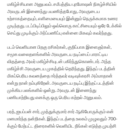
மகிழ்ச்சியான அனுபவம். சமீபத்திய புரமோஷன் நிகழ்ச்சியில்
அவருடன் இணைந்து பயணித்தபோது, அவருடைய
உற்சாகத்தையும், எளிமையையும் இன்னும் நெருக்கமாக உணர
முடிந்தது. படப்பிடிப்பிலும் ஒவ்வொரு காட்சியையும் ஒரே டேக்கில்
செய்து முடிக்கும் அர்ப்பணிப்பு என்னை மிகவும் கவர்ந்தது.
படம் வெளியான பிறகு ரசிகர்கள், குறிப்பாக இளைஞர்கள்,
சமூக வலைதளங்களில் அவருடைய நடிப்பைப் பாராட்டிய
விதத்தை அவர் மகிழ்ச்சியுடன் பகிர்ந்துகொண்டார். அந்த
மகிழ்ச்சி அவருடைய முகத்தில் தெரிந்தது. இந்தப் படத்தின்
மிகப்பெரிய கவனத்தை ஈர்த்தவர் வடிவுக்கரசி அம்மாதான்
என்று நான் நம்புகிறேன். அவருடைய நடிப்பு இந்தப் படத்தின்
முக்கிய பலங்களில் ஒன்று. அவருடன் இணைந்து
பணியாற்றியது எனக்கு ஒரு பெரிய கற்றல் அனுபவம்.
பரத், ஐயப்பன் சார், முத்துக்குமார் சார் ஆகியோருக்கும் என்
மனமார்ந்த நன்றிகள். இந்தப் படத்தை உலகம் முழுவதும் 700-
க்கும் மேற்பட்ட திரைகளில் வெளியிட நீங்கள் எடுத்த முயற்சி