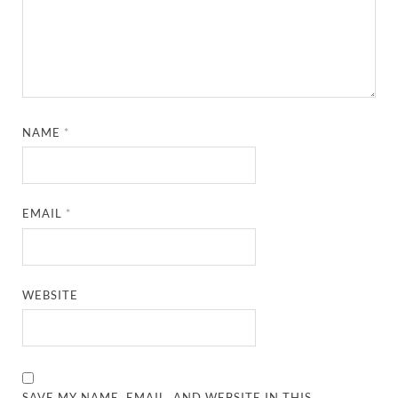
NAME
*
EMAIL
*
WEBSITE
SAVE MY NAME, EMAIL, AND WEBSITE IN THIS