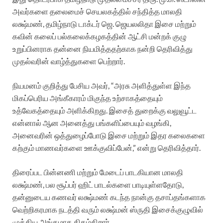
அவர்களை தலைமைச் செயலகத்தில் சந்தித்த மாலதி
லக்ஷ்மண், தமிழ்நாடு டாக்டர் ஜெ. ஜெயலலிதா இசை மற்றும்
கவின் கலைப் பல்கலைக்கழகத்தின் ஆட்சி மன்றக் குழு
உறுப்பினராக தன்னை நியமித்ததற்காக நன்றி தெரிவித்து
முதல்வரின் வாழ்த்துகளை பெற்றார்.
நியமனம் குறித்து பேசிய அவர், “அரசு அளித்துள்ள இந்த
மிகப்பெரிய அங்கீகாரம் மிகுந்த உற்சாகத்தையும்
உத்வேகத்தையும் அளிக்கிறது. இசைத் துறைக்கு வலுவூட்ட
என்னால் ஆன அனைத்து பங்களிப்பையும் வழங்கி,
அனைவரின் ஒத்துழைப்போடு இசை மற்றும் இதர கலைகளை
கற்கும் மாணவர்களை ஊக்குவிப்பேன்,” என்று தெரிவித்தார்.
திரைப்பட பின்னணி மற்றும் மேடைப் பாடகியான மாலதி
லக்ஷ்மண், பல சூப்பர் ஹிட் பாடல்களை பாடியுள்ளதோடு,
தன்னுடைய கணவர் லக்ஷ்மண் கடந்த நான்கு தசாப்தங்களாக‌
வெற்றிகரமாக நடத்தி வரும் லக்ஷ்மன் ஸ்ருதி இசைக்குழுவில்
முக்கிய அங்கமாக திகழ்கிறார்.