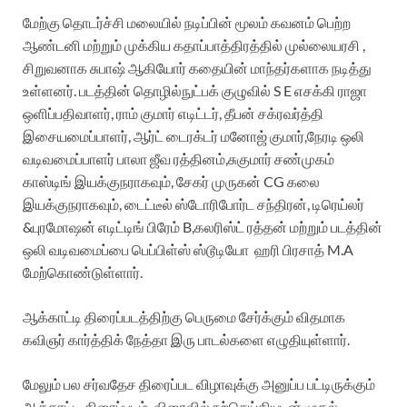
மேற்கு தொடர்ச்சி மலையில் நடிப்பின் மூலம் கவனம் பெற்ற
ஆண்டனி மற்றும் முக்கிய கதாப்பாத்திரத்தில் முல்லையரசி ,
சிறுவனாக சுபாஷ் ஆகியோர் கதையின் மாந்தர்களாக நடித்து
உள்ளனர். படத்தின் தொழில்நுட்பக் குழுவில் S E எசக்கி ராஜா
ஒளிப்பதிவாளர், ராம் குமார் எடிட்டர், தீபன் சக்ரவர்த்தி
இசையமைப்பாளர், ஆர்ட் டைரக்டர் மனோஜ் குமார்,நேரடி ஒலி
வடிவமைப்பாளர் பாலா ஜீவ ரத்தினம்,சுகுமார் சண்முகம்
காஸ்டிங் இயக்குநராகவும், சேகர் முருகன் CG கலை
இயக்குநராகவும், டைட்டீல் ஸ்டோரிபோர்ட சந்திரன், டிரெய்லர்
&புரமோஷன் எடிட்டிங் பிரேம் B,கலரிஸ்ட் ரத்தன் மற்றும் படத்தின்
ஒலி வடிவமைப்பை பெப்பிள்ஸ் ஸ்டூடியோ ஹரி பிரசாத் M.A
மேற்கொண்டுள்ளார்.
ஆக்காட்டி திரைப்படத்திற்கு பெருமை சேர்க்கும் விதமாக
கவிஞர் கார்த்திக் நேத்தா இரு பாடல்களை எழுதியுள்ளார்.
மேலும் பல சர்வதேச திரைப்பட விழாவுக்கு அனுப்ப பட்டிருக்கும்
ஆக்காட்டி திரைப்படம், விரைவில் நற்செய்தியுடன் முதல்