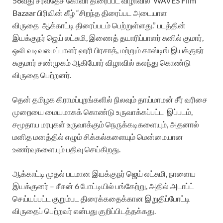
56வது சர்வதேச கோவா திரைப்பட விழாவில் WAVES Film
Bazaar பிரிவின் கீழ் “சிறந்த திரைப்பட அடையாள
விருதை ஆக்காட்டி திரைப்படம் பெற்றுள்ளது.” படத்தின்
இயக்குநர் ஜெய் லட்சுமி, இணைத் தயாரிப்பாளர் சுனில் குமார்,
ஒலி வடிவமைப்பாளர் ஹரி பிரசாத், மற்றும் காஸ்டிங் இயக்குநர்
சுகுமார் சண்முகம் ஆகியோர் விழாவில் கலந்து கொண்டு
விருதை பெற்றனர்.
தென் தமிழக கிராமப்புறங்களில் நிலவும் தாய்மாமன் சீர் வரிசை
முறையை மையமாகக் கொண்டு உருவாக்கப்பட்ட இப்படம்,
சமூதாய மரபுகள் உருவாக்கும் நெருக்கடிகளையும், அதனால்
மனித மனத்தில் எழும் சிக்கல்களையும் மென்மையான
உணர்வுகளையும் பதிவு செய்கிறது.
ஆக்காட்டி முதல் படமான இயக்குநர் ஜெய் லட்சுமி, நாளைய
இயக்குனர் – சீசன் 6 போட்டியில் பங்கேற்று, அதில் அடாப்ட்
செய்யப்பட்ட குறும்பட திரைக்கதைக்கான இறுதிப்போட்டி
விருதைப் பெற்றவர் என்பது குறிப்பிடத்தக்கது.