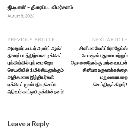
ஜி.டி.என்’ – திரைப்பட விமர்சனம்
August 8, 2026
PREVIOUS ARTICLE
NEXT ARTICLE
அவதார்: ஃபயர் அண்ட் ஆஷ்’
சினிமா மேஸ்ட்ரோ ஜேம்ஸ்
திரைப்படத்திற்கான டிக்கெட்
கேமரூன் புதுமை மற்றும்
புக்கிங்கில் புக் மை ஷோ
தொலைநோக்கு பார்வையுடன்
செயலியில் 1 மில்லியனுக்கும்
சினிமா உருவாக்கத்தை
அதிகமான இந்தியர்கள்
மறுவரையறை
டிக்கெட் முன்பதிவு செய்ய
செய்திருக்கிறார்!
ஆர்வம் காட்டியிருக்கின்றனர்!
Leave a Reply