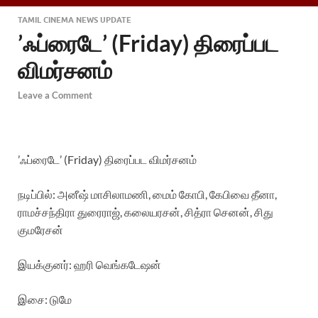
TAMIL CINEMA NEWS UPDATE
’ஃப்ரைடே’ (Friday) திரைப்பட
விமர்சனம்
Leave a Comment
’ஃப்ரைடே’ (Friday) திரைப்பட விமர்சனம்
நடிப்பில்: அனீஷ் மாசிலாமணி, மைம் கோபி, கேபிவை தீனா,
ராமச்சந்திரா துரைராஜ், கலையரசன், சித்ரா செனன், சிது
குமரேசன்
இயக்குனர்: ஹரி வெங்கடேஷன்
இசை: டுமே