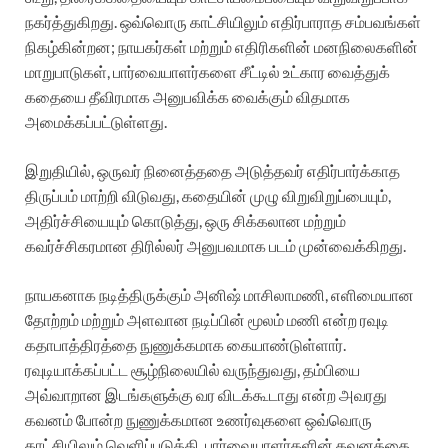
நகர்த்துகிறது. ஒவ்வொரு காட்சியிலும் எதிர்பாராத சம்பவங்கள்
நிகழ்கின்றன; நாயகர்கள் மற்றும் எதிரிகளின் மனநிலைகளின்
மாறுபாடுகள், பார்வையாளர்களை சீட்டில் உட்கார வைத்துக்
கதையை தீவிரமாக அனுபவிக்க வைக்கும் விதமாக
அமைக்கப்பட்டுள்ளது.
இறுதியில், ஒருவர் நினைத்ததை அடுத்தவர் எதிர்பார்க்காத
திருப்பம் மாற்றி விடுவது, கதையின் முழு விறுவிறுப்பையும்,
அதிர்ச்சியையும் கொடுத்து, ஒரு சிக்கலான மற்றும்
கவர்ச்சிகரமான திரில்லர் அனுபவமாக படம் முன்வைக்கிறது.
நாயகனாக நடித்திருக்கும் அனிஷ் மாசிலாமணி, எளிமையான
தோற்றம் மற்றும் அளவான நடிப்பின் மூலம் மணி என்ற ரவுடி
கதாபாத்திரத்தை நுணுக்கமாக கையாண்டுள்ளார்.
ரவுடியாக்கப்பட்ட சூழ்நிலையில் வருந்துவது, தம்பியை
அவ்வாறான இடங்களுக்கு வர விடக்கூடாது என்ற அவரது
கவனம் போன்ற நுணுக்கமான உணர்வுகளை ஒவ்வொரு
காட்சியிலும் வெளிப்படுத்தி, பார்வையாளர்களின் கவனத்தை