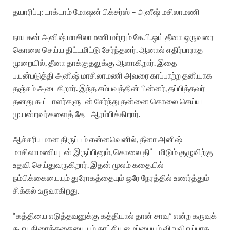
தயாரிப்பு: டாக்டாம் மோஷன் பிக்சர்ஸ் – அனீஷ் மசிலாமணி
நாயகன் அனிஷ் மாசிலாமணி மற்றும் கே.பி.ஒய் தீனா ஒருவரை
கொலை செய்ய திட்டமிட்டு சேர்ந்தனர். ஆனால் எதிர்பாராத
முறையில், தீனா தாக்குதலுக்கு ஆளாகிறார். இதை
பயன்படுத்தி அனிஷ் மாசிலாமணி அவரை காப்பாற்ற தனியாக
தஞ்சம் அடைகிறார். இந்த சம்பவத்தின் பின்னர், தப்பித்தவர்
தனது கூட்டாளர்களுடன் சேர்ந்து தன்னை கொலை செய்ய
முயன்றவர்களைத் தேட ஆரம்பிக்கிறார்.
ஆச்சரியமான திருப்பம் என்னவெனில், தீனா அனிஷ்
மாசிலாமணியுடன் இருப்பினும், கொலை திட்டமிடும் குழுவிற்கு
உதவி செய்துவருகிறார். இதன் மூலம் கதையில்
நம்பிக்கையையும் துரோகத்தையும் ஒரே நேரத்தில் உணர்த்தும்
சிக்கல் உருவாகிறது.
“கத்தியை எடுத்தவனுக்கு கத்தியால் தான் சாவு” என்ற கருவுக்
கூறு, திரைக்கதையையும் காட்சியமைப்பையும் விறுவிறுப்பாக