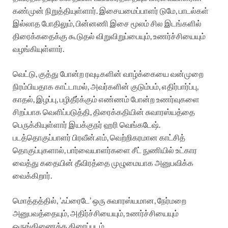
கண்முன் நிறுத்தியுள்ளார். இசையமைப்பாளர் டுமே, பாடல்கள்
இல்லாத போதிலும், பின்னணி இசை மூலம் சில இடங்களில்
திரைக்கதைக்கு கூடுதல் விறுவிறுப்பையும், உணர்ச்சியையும்
வழங்கியுள்ளார்.
வெட்டு, குத்து போன்ற ரவுடிகளின் வாழ்க்கையை வன்முறை
நிரம்பியதாக காட்டாமல், அவர்களின் குடும்பம், எதிர்பார்ப்பு,
காதல், இழப்பு, பழிதீர்க்கும் எண்ணம் போன்ற உணர்வுகளை
சிறப்பாக வெளிப்படுத்தி, திரைக்கதியின் சுவாரஸ்யத்தை
பெருக்கியுள்ளார் இயக்குநர் ஹரி வெங்கடேஷ்.
படத்தொகுப்பாளர் பிரவீன்.எம், வெற்றிகரமான காட்சித்
தொகுப்புகளால், பார்வையாளர்களை சீட் நுணியில் உட்கார
வைத்து கதையின் தீவிரத்தை முழுமையாக அனுபவிக்க
வைக்கிறார்.
மொத்தத்தில், ’ஃப்ரைடே’ ஒரு சுவாரஸ்யமான, நேர்மறை
அனுபவத்தையும், அதிர்ச்சியையும், உணர்ச்சியையும்
ஒருங்கிணைத்த திரைப்படம்.