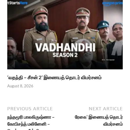
‘வதந்தி – சீசன் 2’ இணையத் தொடர் விமர்சனம்
August 8, 2026
PREVIOUS ARTICLE
NEXT ARTICLE
நந்தமூரி பாலகிருஷ்ணா –
ரேகை’ இணையத் தொடர்
கோபிசந்த் மலினேனி –
விமர்சனம்