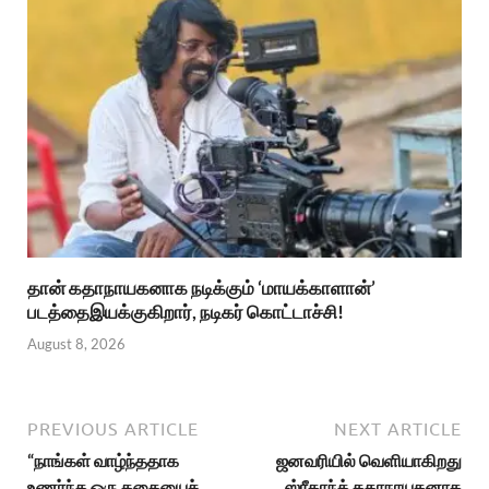
தான் கதாநாயகனாக நடிக்கும் ‘மாயக்காளான்’
படத்தைஇயக்குகிறார், நடிகர் கொட்டாச்சி!
August 8, 2026
PREVIOUS ARTICLE
NEXT ARTICLE
“நாங்கள் வாழ்ந்ததாக
ஜனவரியில் வெளியாகிறது
உணர்ந்த ஒரு கதையைச்
ஸ்ரீகாந்த் கதாநாயகனாக