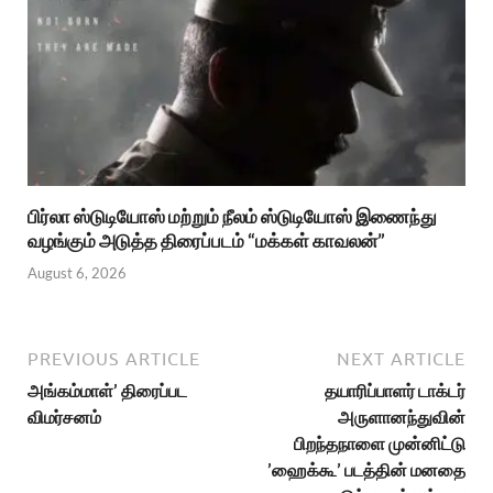
பிர்லா ஸ்டுடியோஸ் மற்றும் நீலம் ஸ்டுடியோஸ் இணைந்து
வழங்கும் அடுத்த திரைப்படம் “மக்கள் காவலன்”
August 6, 2026
PREVIOUS ARTICLE
NEXT ARTICLE
அங்கம்மாள்’ திரைப்பட
தயாரிப்பாளர் டாக்டர்
விமர்சனம்
அருளானந்துவின்
பிறந்தநாளை முன்னிட்டு
’ஹைக்கூ’ படத்தின் மனதை