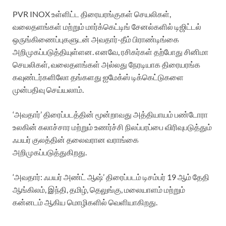
PVR INOX உள்ளிட்ட திரையரங்குகள் செயலிகள்,
வலைதளங்கள் மற்றும் மார்க்கெட்டிங் சேனல்களில் டிஜிட்டல்
ஒருங்கிணைப்புகளுடன் அவதார்-தீம் பிராண்டிங்கை
அறிமுகப்படுத்தியுள்ளன. எனவே, ரசிகர்கள் தற்போது சினிமா
செயலிகள், வலைதளங்கள் அல்லது நேரடியாக திரையரங்க
கவுண்டர்களிலோ தங்களது ஐமேக்ஸ் டிக்கெட்டுகளை
முன்பதிவு செய்யலாம்.
‘அவதார்’ திரைப்படத்தின் மூன்றாவது அத்தியாயம் பண்டோரா
உலகின் கலாச்சார மற்றும் உணர்ச்சி நிலப்பரப்பை விரிவுபடுத்தும்
ஃபயர் குலத்தின் தலைவரான வராங்கை
அறிமுகப்படுத்துகிறது.
‘அவதார்: ஃபயர் அண்ட் ஆஷ்’ திரைப்படம் டிசம்பர் 19 ஆம் தேதி
ஆங்கிலம், இந்தி, தமிழ், தெலுங்கு, மலையாளம் மற்றும்
கன்னடம் ஆகிய மொழிகளில் வெளியாகிறது.