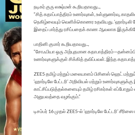
நடிகர் குரு லக்ஷ்மன் கூறியதாவது..,
“சித் கதாப்பாத்திரம் உணர்வுகள், உள்ளுணர்வு, க
நெகிழ்வையும் வெளிக்கொணர உதவியது. ‘ஹார்டிலி ப
இதைப் பார்த்து ரசிப்பதைக் காண ஆவலாக இருக்கிற
பாதினி குமார் கூறியதாவது..,
“சோஃபியா ஒரு அற்புதமான கதாபாத்திரம்—தன்னம்பிக
உணர்வுகளுக்குள் சிக்கித் தவிப்பவள். இந்த கதாபா
ZEE5 தமிழ் மற்றும் மலையாளம் பிசினஸ் ஹெட் மற்றும் 
‘ஹார்டிலே பேட்டரி’ அறிவியல் மற்றும் உணர்வுகளு
காட்சிப்படுத்தல்களையும் தமிழ் ரசிகர்கள் எப்போதும
அனுபவத்தை வழங்கும்.”
டிசம்பர் 16 முதல் ZEE5-ல் ‘ஹார்டிலே பேட்டரி’ சீரிஸை