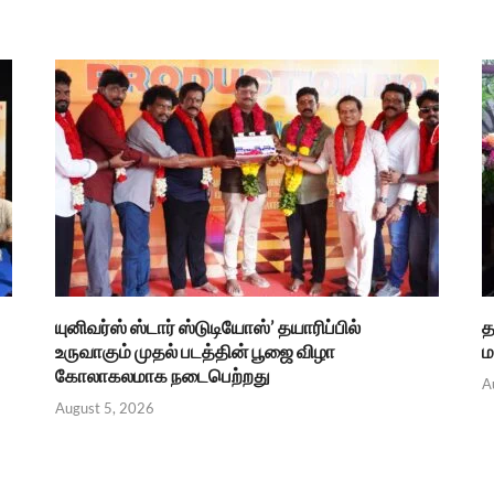
யுனிவர்ஸ் ஸ்டார் ஸ்டுடியோஸ்’ தயாரிப்பில்
த
உருவாகும் முதல் படத்தின் பூஜை விழா
ம
கோலாகலமாக நடைபெற்றது
A
August 5, 2026