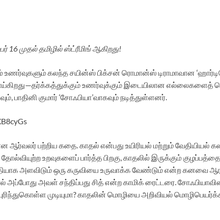
பர் 16 முதல் தமிழில் ஸ்ட்ரீமிங் ஆகிறது!
 உணர்வுகளும் கலந்த சயின்ஸ் பிக்சன் ரொமான்ஸ் டிராமாவான ‘ஹார்டில
கிறது—தர்க்கத்துக்கும் உணர்வுக்கும் இடையிலான எல்லைகளைத் தொட்ட
வும், பாதினி குமார் ‘சோஃபியா’வாகவும் நடித்துள்ளனர்.
zXB8cyGs
்ஞான ஆர்வலர் பற்றிய கதை. காதல் என்பது உயிரியல் மற்றும் வேதியியல
த தோல்வியுற்ற உறவுகளைப் பார்த்த பிறகு, காதலில் இருக்கும் குழப்பத்
ியாக அளவிடும் ஒரு கருவியை உருவாக்க வேண்டும் என்ற கனவை ஆரம்
போது அவள் சந்திப்பது சித் என்ற காமிக் ரைட்டரை. சோஃபியாவின் கண்
ுரிந்துகொள்ள முடியுமா? காதலின் மொழியை அறிவியல் மொழிபெயர்க்க