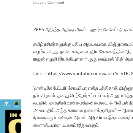
Leave a Comment
ZEE5 அடுத்த அதிரடி சீரிஸ் – ‘ஹார்டிலே பேட்டரி’ டிசம்
தமிழ் ரசிகர்களுக்கு புதிய அனுபவமாக, விஞ்ஞானமும்
வழங்குகிறது. நவீன காதலை புதிய கோணத்தில் ஆராய்
ராஜன் எழுதி இயக்கியுள்ளார்.குரு லக்ஷ்மன் ‘சித்’ ஆக
Link – https://www.youtube.com/watch?v=vTE
‘ஹார்டிலே பேட்டரி’ சோஃபியா என்ற புத்திசாலி விஞ
நம்புகிறவள். தனது பெற்றோர் உட்படப் பலர் அனுபவித்
வயதில், காதலின் உண்மைத்தன்மையை அறிவியல் ரீத
24-வயதில், அந்த கனவை நனவாக்குகிறாள் —ஆனால் அப்
நினைக்கும் மனிதன் அவன். அறிவியல் இதயத்தைப் ப
சுவாரஸ்யமான பயணம் இதுவாகும்.