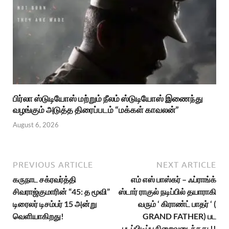
பிர்லா ஸ்டுடியோஸ் மற்றும் நீலம் ஸ்டுடியோஸ் இணைந்து
வழங்கும் அடுத்த திரைப்படம் “மக்கள் காவலன்”
August 6, 2026
PREVIOUS ARTICLE
NEXT ARTICLE
கருநாட சக்ரவர்த்தி
எம் எஸ் பாஸ்கர் – ஃப்ராங்க்
சிவராஜ்குமாரின் “45: த மூவி”
ஸ்டார் ராகுல் நடிப்பில் தயாராகி
டிரைலர் டிசம்பர் 15 அன்று
வரும் ‘ கிராண்ட் பாதர் ‘ (
வெளியாகிறது!
GRAND FATHER) பட
படப்பிடிப்பு நிறைவடைந்தது !!