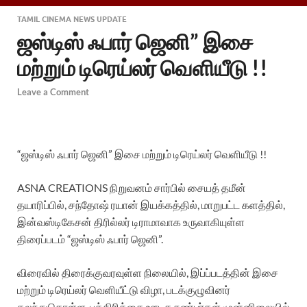
TAMIL CINEMA NEWS UPDATE
ஜஸ்டிஸ் ஃபார் ஜெனி” இசை
மற்றும் டிரெய்லர் வெளியீடு !!
Leave a Comment
“ஜஸ்டிஸ் ஃபார் ஜெனி” இசை மற்றும் டிரெய்லர் வெளியீடு !!
ASNA CREATIONS நிறுவனம் சார்பில் சையத் தமீன்
தயாரிப்பில், சந்தோஷ் ரயான் இயக்கத்தில், மாறுபட்ட களத்தில்,
இன்வஸ்டிகேசன் திரில்லர் டிராமாவாக உருவாகியுள்ள
திரைப்படம் “ஜஸ்டிஸ் ஃபார் ஜெனி”.
விரைவில் திரைக்குவரவுள்ள நிலையில், இப்ப்படத்தின் இசை
மற்றும் டிரெய்லர் வெளியீட்டு விழா, படக்குழுவினர்
கலந்துகொள்ள, பத்திரிக்கை ஊடக நண்பர்கள் முன்னிலையில்