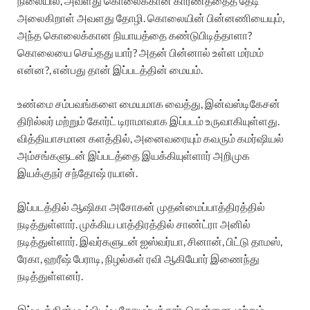
நிலையில், அவளது கொலைக்கான காரணத்தைத் தேடி
அலைகிறாள் அவளது தோழி. கொலையின் பின்னணியையும்,
அந்த கொலைக்கான நியாயத்தை கண்டுபிடித்தாளா?
கொலையை செய்தது யார்? அதன் பின்னால் உள்ள மர்மம்
என்ன?, என்பது தான் இப்படத்தின் மையம்.
உண்மை சம்பவங்களை மையமாக வைத்து, இன்வஸ்டிகேசன்
திரில்லர் மற்றும் கோர்ட் டிராமாவாக இப்படம் உருவாகியுள்ளது.
வித்தியாசமான களத்தில், அனைவரையும் கவரும் கமர்ஷியல்
அம்சங்களுடன் இப்படத்தை இயக்கியுள்ளார் அறிமுக
இயக்குநர் சந்தோஷ் ரயான்.
இப்படத்தில் ஆஷிகா அசோகன் முதன்மைப்பாத்திரத்தில்
நடித்துள்ளார். முக்கிய பாத்திரத்தில் சாண்ட்ரா அனில்
நடித்துள்ளார். இவர்களுடன் ஐஸ்வர்யா, சினான், பிட்டு தாமஸ்,
ரேகா, ஹரீஷ் பேராடி, நிழல்கள் ரவி ஆகியோர் இணைந்து
நடித்துள்ளனர்.
இப்படத்தின் படப்பிடிப்பு கோயம்புத்தூர், சென்னை, மற்றும்