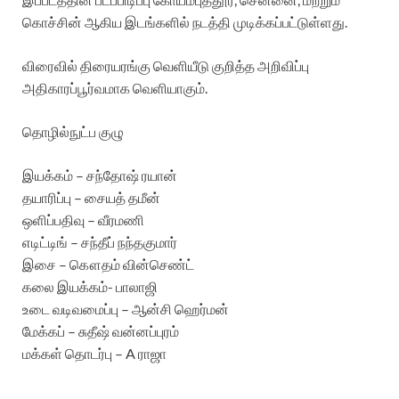
கொச்சின் ஆகிய இடங்களில் நடத்தி முடிக்கப்பட்டுள்ளது.
விரைவில் திரையரங்கு வெளியீடு குறித்த அறிவிப்பு
அதிகாரப்பூர்வமாக வெளியாகும்.
தொழில்நுட்ப குழு
இயக்கம் – சந்தோஷ் ரயான்
தயாரிப்பு – சையத் தமீன்
ஒளிப்பதிவு – வீரமணி
எடிட்டிங் – சந்தீப் நந்தகுமார்
இசை – கௌதம் வின்செண்ட்
கலை இயக்கம்- பாலாஜி
உடை வடிவமைப்பு – ஆன்சி ஹெர்மன்
மேக்கப் – சுதீஷ் வன்னப்புரம்
மக்கள் தொடர்பு – A ராஜா