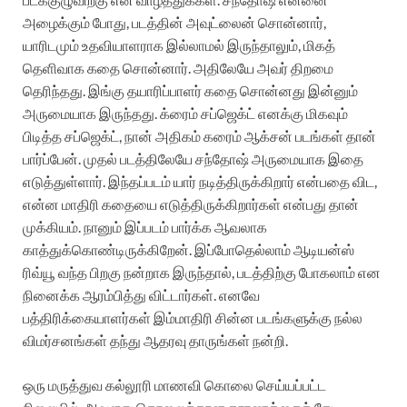
அழைக்கும் போது, படத்தின் அவுட்லைன் சொன்னார்,
யாரிடமும் உதவியாளராக இல்லாமல் இருந்தாலும், மிகத்
தெளிவாக கதை சொன்னார். அதிலேயே அவர் திறமை
தெரிந்தது. இங்கு தயாரிப்பாளர் கதை சொன்னது இன்னும்
அருமையாக இருந்தது. க்ரைம் சப்ஜெக்ட் எனக்கு மிகவும்
பிடித்த சப்ஜெக்ட், நான் அதிகம் கரைம் ஆக்சன் படங்கள் தான்
பார்ப்பேன். முதல் படத்திலேயே சந்தோஷ் அருமையாக இதை
எடுத்துள்ளார். இந்தப்படம் யார் நடித்திருக்கிறார் என்பதை விட,
என்ன மாதிரி கதையை எடுத்திருக்கிறார்கள் என்பது தான்
முக்கியம். நானும் இப்படம் பார்க்க ஆவலாக
காத்துக்கொண்டிருக்கிறேன். இப்போதெல்லாம் ஆடியன்ஸ்
ரிவ்யூ வந்த பிறகு நன்றாக இருந்தால், படத்திற்கு போகலாம் என
நினைக்க ஆரம்பித்து விட்டார்கள். எனவே
பத்திரிக்கையாளர்கள் இம்மாதிரி சின்ன படங்களுக்கு நல்ல
விமர்சனங்கள் தந்து ஆதரவு தாருங்கள் நன்றி.
ஒரு மருத்துவ கல்லூரி மாணவி கொலை செய்யப்பட்ட