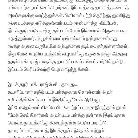
எல்லாவற்றையும் செய்கிறார்கள். இப்படத்தை தயாரித்த சையத்
அவர்களுக்கு வாழ்த்துக்கள். பிஸினஸ் பற்றி தெரிந்து, துணிந்து
நல்ல படத்தை எடுத்துள்ளார். படம் நான் பார்த்து விட்டேன்,
இயக்குநர் சந்தோஷ் முதல் படம் போல் இல்லாமல் அருமையாக
எடுத்துள்ளார். மியூசிக் எடிட்டிங் எல்லாம் நன்றாக உள்ளது.
நடித்த அனைவருமே மிக அற்புதமான நடிப்பை தந்துள்ளார்கள்.
இது போன்ற புதிய படத்தின் விழாவிற்கு வருகை தந்து ஆதரவு
தரும் பாக்யராஜ் சாருக்கு தயாரிப்பாளர் சங்கம் சார்பில் நன்றி.
இப்படம் பெரிய வெற்றி பெற வாழ்த்துக்கள்.
இயக்குநர் பாக்யராஜ் பேசியதாவது..,
தயாரிப்பாளர் சதீஷ் படம் பார்த்ததாக சொன்னார். அவர்
சமீபத்தில் செய்த படம் இந்திக்கு ரீமேக் ஆகிறது.
இப்போதெல்லாம் மிகப்பெரிய வெற்றிப்படமாக இருந்தால் தான்
ரீமேக் செய்கிறார்கள். அவர் படம் பார்த்து நன்றாக இருப்பதாக
சொல்வது படத்திற்கு கிடைத்துள்ள பெரிய பாராட்டு.
தயாரிப்பாளர் சையத், இயக்குநர் சந்தோஷ், மற்றும்
படக்குழுவிற்கு என் வாழ்த்துக்கள். சந்தோஷ் என்னை