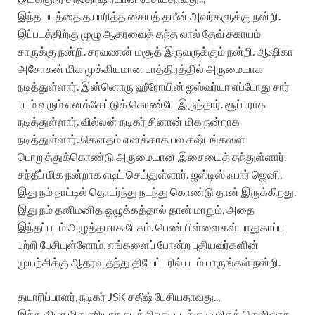
இந்த படத்தை தயாரித்த சையத் தமீன் அவர்களுக்கு நன்றி.
இப்படத்திற்கு முழு ஆதரவைத் தந்த லால் தேவ் சகாயம்
சாருக்கு நன்றி. சரவணன் மசூத் இருவருக்கும் நன்றி. ஆஷிகா
அசோகன் மிக முக்கியமான பாத்திரத்தில் அருமையாக
நடித்துள்ளார். இன்னொரு ஹீரோயின் ஐஸ்வர்யா எப்போது சார்
படம் வரும் எனக்கேட்டுக் கொண்டே இருந்தார். சூப்பராக
நடித்துள்ளார். வில்லன் நடிகர் சினான் மிக நன்றாக
நடித்துள்ளார். கௌதம் எனக்காக பல கஷ்டங்களை
பொறுத்துக்கொண்டு அருமையான இசையைத் தந்துள்ளார்.
சந்தீப் மிக நன்றாக எடிட் செய்துள்ளார். ஜஸ்டிஸ் ஃபார் ஜெனி,
இது நம் நாட்டில் தொடர்ந்து நடந்து கொண்டு தான் இருக்கிறது.
இது நம் தனிமனித ஒழுக்கத்தால் தான் மாறும், அதை
இந்தப்படம் அழுத்தமாக பேசும். பெண் பிள்ளைகள் பாதுகாப்பு
பற்றி பேசியுள்ளோம். எங்களைப் போன்ற புதியவர்களின்
முயற்சிக்கு ஆதரவு தந்து தியேட்டரில் படம் பாருங்கள் நன்றி.
தயாரிப்பாளர், நடிகர் JSK சதீஷ் பேசியதாவது..,
இந்த விழா மிக சரியாக நடக்கிறது. படக்குழு மிகத் தெளிவாக