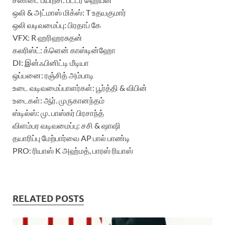
ஒலி & அட்மாஸ் மிக்ஸ்: T உதயகுமார்
ஒலி வடிவமைப்பு: பிரதாப் கே
VFX: R ஹரிஹரசுதன்
கலரிஸ்ட்: க்ளென் காஸ்டின்ஹோ
DI: இன்ஃபினிட்டி மீடியா
ஒப்பனை: ரஞ்சித் அம்பாடி
உடை வடிவமைப்பாளர்கள்: பூர்த்தி & விபின்
உடைகள்: ஆர். முருகானந்தம்
ஸ்டில்ஸ்: மு. பாஸ்கர் பிரசாந்த்
விளம்பர வடிவமைப்பு: சசி & ஷாஷி
தயாரிப்பு மேற்பார்வை AP பால் பாண்டி
PRO: ரியாஸ் K அஹ்மத், பாரஸ் ரியாஸ்
RELATED POSTS