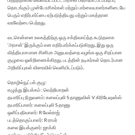
தொடங்கும் முன்பே ரசிகர்கள் மற்றும் பார்வையாளர்களிடையே
பெரும் எதிர்பார்ப்பை ஏற்படுத்தியது மற்றும் மகத்தான
வரவேற்பை பெற்றது.
வடசென்னை உலகத்திற்கு ஒரு சக்திவாய்ந்த கூடுதலாக
‘அரசன்’ இருக்கும் என எதிர்பார்க்கப்படுகிறது, இது ஒரு
வித்தியாசமான சினிமா அனுபவத்தை வழங்க ஒரு சிறப்பான
குழுவை ஒன்றிணைக்கிறது. படத்தின் நடிகர்கள் தொடர்பான
அறிவிப்புகள் விரைவில் வெளியிடப்படும்.
தொழில்நுட்பக் குழு:
எழுத்து இயக்கம் : வெற்றிமாறன்
தயாரிப்பு நிறுவனம்: கலைப்புலி S தாணுவின் V கிரியேஷன்ஸ்
தயாரிப்பாளர்: கலைப்புலி S தாணு
ஒளிப்பதிவாளர்: R வேல்ராஜ்
படத்தொகுப்பாளர்: R ராமர்
கலை இயக்குனர்: ஜாக்கி
சண்டை பயிற்சி: பீட்டர் ஹெய்ன்