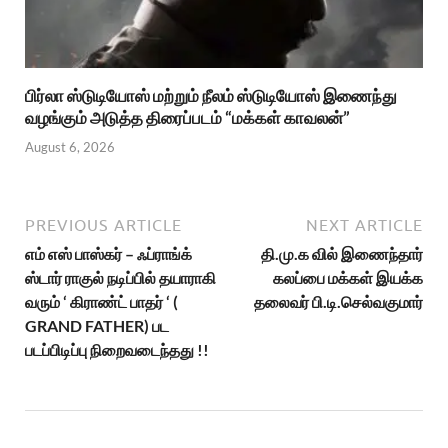
பிர்லா ஸ்டுடியோஸ் மற்றும் நீலம் ஸ்டுடியோஸ் இணைந்து
வழங்கும் அடுத்த திரைப்படம் “மக்கள் காவலன்”
August 6, 2026
PREVIOUS ARTICLE
NEXT ARTICLE
எம் எஸ் பாஸ்கர் – ஃப்ராங்க்
தி.மு.க வில் இணைந்தார்
ஸ்டார் ராகுல் நடிப்பில் தயாராகி
கலப்பை மக்கள் இயக்க
வரும் ‘ கிராண்ட் பாதர் ‘ (
தலைவர் பி.டி.செல்வகுமார்
GRAND FATHER) பட
படப்பிடிப்பு நிறைவடைந்தது !!