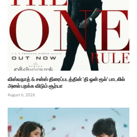
விஸ்வநாத் & சன்ஸ் திரைப்படத்தின் ‘தி ஒன் ரூல்’ பாடலில்
அனல் பறக்க விடும் சூர்யா
August 6, 2026