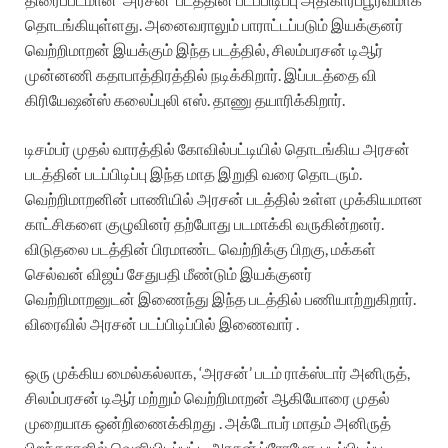
தொடங்கியுள்ளது. அனைவராலும் பாராட்டப்படும் இயக்குனர்
வெற்றிமாறன் இயக்கும் இந்த படத்தில், சிலம்பரசன் டிஆர்
முன்னணி கதாபாத்திரத்தில் நடிக்கிறார். இப்படத்தை வி
கிரியேஷன்ஸ் கலைப்புலி எஸ். தாணு தயாரிக்கிறார்.
டிசம்பர் முதல் வாரத்தில் கோவில்பட்டியில் தொடங்கிய அரசன்
படத்தின் படப்பிடிப்பு இந்த மாத இறுதி வரை தொடரும்.
வெற்றிமாறனின் பாணியில் அரசன் படத்தில் உள்ள முக்கியமான
காட்சிகளை குழுவினர் தற்போது படமாக்கி வருகின்றனர்.
விடுதலை படத்தின் பிரமாண்ட வெற்றிக்கு பிறகு, மக்கள்
செல்வன் விஜய் சேதுபதி மீண்டும் இயக்குனர்
வெற்றிமாறனுடன் இணைந்து இந்த படத்தில் பணியாற்றுகிறார்.
விரைவில் அரசன் படப்பிடிப்பில் இணைவார் .
ஒரு முக்கிய மைல்கல்லாக, ‘அரசன்’ படம் ராக்ஸ்டார் அனிருத்,
சிலம்பரசன் டிஆர் மற்றும் வெற்றிமாறன் ஆகியோரை முதல்
முறையாக ஒன்றிணைக்கிறது . அக்டோபர் மாதம் அனிருத்
பிறந்தநாளில் வெளியிடப்பட்ட அரசன் ப்ரோமோ, படப்பிடிப்பு