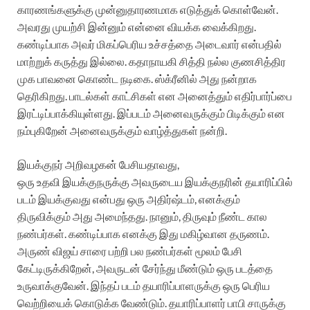
காரணங்களுக்கு முன்னுதாரணமாக எடுத்துக் கொள்வேன்.
அவரது முயற்சி இன்னும் என்னை வியக்க வைக்கிறது.
கண்டிப்பாக அவர் மிகப்பெரிய உச்சத்தை அடைவார் என்பதில்
மாற்றுக் கருத்து இல்லை. கதாநாயகி சித்தி நல்ல குணசித்திர
முக பாவனை கொண்ட நடிகை. ஸ்க்ரீனில் அது நன்றாக
தெரிகிறது. பாடல்கள் காட்சிகள் என அனைத்தும் எதிர்பார்ப்பை
இரட்டிப்பாக்கியுள்ளது. இப்படம் அனைவருக்கும் பிடிக்கும் என
நம்புகிறேன் அனைவருக்கும் வாழ்த்துகள் நன்றி.
இயக்குநர் அறிவழகன் பேசியதாவது,
ஒரு உதவி இயக்குநருக்கு அவருடைய இயக்குநரின் தயாரிப்பில்
படம் இயக்குவது என்பது ஒரு அதிர்ஷ்டம், எனக்கும்
திருவிக்கும் அது அமைந்தது. நானும், திருவும் நீண்ட கால
நண்பர்கள். கண்டிப்பாக எனக்கு இது மகிழ்வான தருணம்.
அருண் விஜய் சாரை பற்றி பல நண்பர்கள் மூலம் பேசி
கேட்டிருக்கிறேன், அவருடன் சேர்ந்து மீண்டும் ஒரு படத்தை
உருவாக்குவேன். இந்தப் படம் தயாரிப்பாளருக்கு ஒரு பெரிய
வெற்றியைக் கொடுக்க வேண்டும். தயாரிப்பாளர் பாபி சாருக்கு