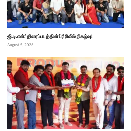
ஜி.டி.என்.’ திரைப்படத்தின் ப்ரீ ரிலீஸ் நிகழ்வு!
August 5, 2026