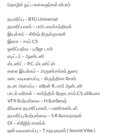
தொழில் நுட்ப கலைஞர்கள் விபரம்
தயாரிப்பு – BTG Universal
தயாரிப்பாளர் – பாபி பாலச்சந்திரன்
இயக்கம் – கிரிஷ் திருக்குமரன்
இசை – சாம் CS
ஒளிப்பதிவு – டிஜோ டாமி
எடிட்டர் – ஆண்டனி
ஸ்டண்ட் – P.C. ஸ்டண்ட்ஸ்
கலை இயக்கம் – அருண்சங்கர் துரை
உடை வடிவமைப்பு – கிருத்திகா சேகர்
நடன அமைப்பு – சுரேன் R, பாபி ஆன்டனி
பாடல் வரிகள் – கார்த்திக் நேதா, சாம்.CS, விவேகா
VFX மேற்பார்வை – H மோனேஷ்
நிர்வாக தயாரிப்பாளர் – மணிகண்டன்
தயாரிப்பு மேற்பார்வை – S R லோகநாதன்
DI – ஸ்ரீஜித் சாரங்க்
ஒலி வடிவமைப்பு – T உதயகுமார் ( Sound Vibe )