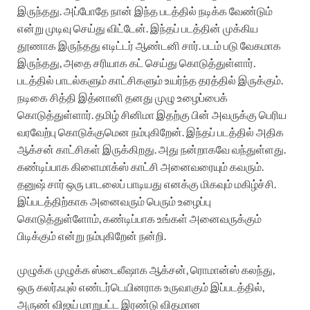
இருந்தது. அப்போதே நான் இந்த படத்தில் நடிக்க வேண்டும்
என்று முடிவு செய்து விட்டேன். இந்தப் படத்தின் முக்கிய
தூணாக இருந்தது எடிட்டர் ஆண்டனி சார். படம் படு வேகமாக
இருந்தது, அதை சரியாக கட் செய்து கொடுத்துள்ளார்.
படத்தில் பாடல்களும் காட்சிகளும் உயர்ந்த தரத்தில் இருக்கும்.
நடிகை சித்தி இத்னானி தனது முழு உழைப்பைக்
கொடுத்துள்ளார். தமிழ் சினிமா இதற்கு பின் அவருக்கு பெரிய
வரவேற்பு கொடுக்குமென நம்புகிறேன். இந்தப் படத்தில் அதிக
ஆக்சன் காட்சிகள் இருக்கிறது. அது நன்றாகவே வந்துள்ளது.
கண்டிப்பாக கிளைமாக்ஸ் காட்சி அனைவரையும் கவரும்.
தனுஷ் சார் ஒரு பாடலைப் பாடியது எனக்கு மிகவும் மகிழ்ச்சி.
இப்படத்திற்காக அனைவரும் பெரும் உழைப்பு
கொடுத்துள்ளோம், கண்டிப்பாக உங்கள் அனைவருக்கும்
பிடிக்கும் என்று நம்புகிறேன் நன்றி.
முழுக்க முழுக்க ஸ்டைலீஷாக ஆக்சன், ரொமான்ஸ் கலந்து,
ஒரு கலர்ஃபுல் எண்டர்டெயினராக உருவாகும் இப்படத்தில்,
அருண் விஜய் மாறுபட்ட இரண்டு விதமான