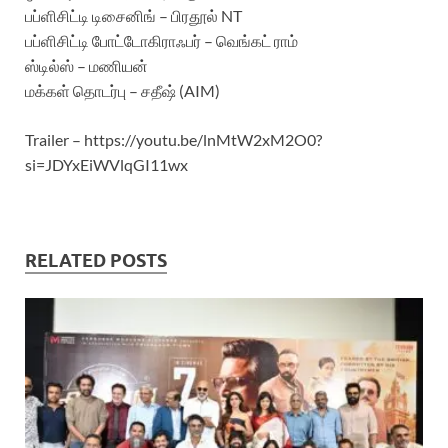
பப்ளிசிட்டி டிசைனிங் – பிரதூல் NT
பப்ளிசிட்டி போட்டோகிராஃபர் – வெங்கட் ராம்
ஸ்டில்ஸ் – மணியன்
மக்கள் தொடர்பு – சதீஷ் (AIM)
Trailer – https://youtu.be/lnMtW2xM2O0?
si=JDYxEiWVlqGI11wx
RELATED POSTS