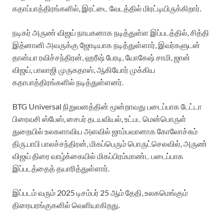
கதாப்பாத்திரங்களில், இரட்டை வேடத்தில் மிரட்டியிருக்கிறார்.
நடிகர் அருண் விஜய் நாயகனாக நடித்துள்ள இப்படத்தில், சித்தி
இத்னானி அவருக்கு ஜோடியாக நடித்துள்ளார், இவர்களுடன்
தான்யா ரவிச்சந்திரன், ஹரீஷ் பேரடி, யோகேஷ் சாமி, ஜான்
விஜய், பாலாஜி முருகதாஸ், ஆகியோர் முக்கிய
கதாபாத்திரங்களில் நடித்துள்ளனர்.
BTG Universal நிறுவனத்தின் மூன்றாவது படைப்பாக டேட்டா
பிரைவசி ஸ்பேஸ், சைபர் தடயவியல், உட்பட மென்பொருள்
துறையில் உலகளாவிய அளவில் ஜாம்பவானாக கோலோச்சும்
திரு.பாபி பாலச்சந்திரன், மிகப்பெரும் பொருட்செலவில், அருண்
விஜய் திரை வாழ்க்கையில் மிகப்பிரம்மாண்ட படைப்பாக
இப்படத்தைத் தயாரித்துள்ளார்.
இப்படம் வரும் 2025 டிசம்பர் 25 ஆம் தேதி, உலகமெங்கும்
திரையரங்குகளில் வெளியாகிறது.