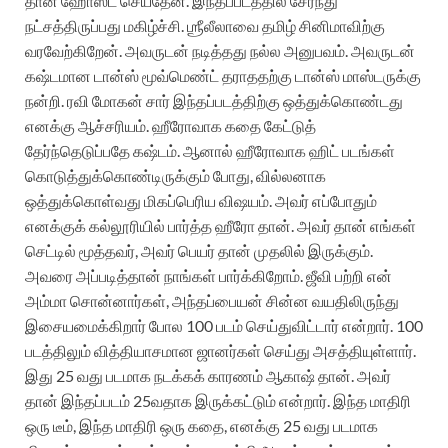
தான் ஹோஸ்ட் செய்தேன். இந்தப்படத்தில் சேர்ந்து
நட்சத்திருப்பது மகிழ்ச்சி. ஶ்ரீலீலாவை தமிழ் சினிமாவிற்கு
வரவேற்கிறேன். அவருடன் நடித்தது நல்ல அனுபவம். அவருடன்
கஷ்டமான டான்ஸ் மூவ்மெண்ட் தராததற்கு டான்ஸ் மாஸ்டருக்கு
நன்றி. ரவி மோகன் சார் இந்தப்படத்திற்கு ஒத்துக்கொண்டது
எனக்கு ஆச்சரியம். ஹீரோவாக கதை கேட்டுத்
தேர்ந்தெடுப்பதே கஷ்டம். ஆனால் ஹீரோவாக ஹிட் படங்கள்
கொடுத்துக்கொண்டிருக்கும் போது, வில்லனாக
ஒத்துக்கொள்வது மிகப்பெரிய விஷயம். அவர் எப்போதும்
எனக்குக் கல்லூரியில் பார்த்த ஹீரோ தான். அவர் தான் எங்கள்
செட்டில் மூத்தவர், அவர் பெயர் தான் முதலில் இருக்கும்.
அவரை அப்படித்தான் நாங்கள் பார்க்கிறோம். ஜீவி பற்றி என்
அம்மா சொன்னார்கள், அந்தப்பையன் சின்ன வயதிலிருந்து
இசையமைக்கிறார் போல 100 படம் செய்துவிட்டார் என்றார். 100
படத்திலும் வித்தியாசமான ஜானர்கள் செய்து அசத்தியுள்ளார்.
இது 25 வது படமாக நடக்கக் காரணம் ஆகாஷ் தான். அவர்
தான் இந்தப்படம் 25வதாக இருக்கட்டும் என்றார். இந்த மாதிரி
ஒரு டீம், இந்த மாதிரி ஒரு கதை, எனக்கு 25 வது படமாக