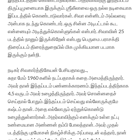
திருப்புமுனையாக இருக்கும். ஶ்ரீலீலாவை ஒரு நல்ல நடிகையாக
இப்படத்தில் கொண்டாடுவார்கள். சிவா என்னிடம் அவ்வளவு
அன்பாக நடந்து கொண்டார். ஒரு சின்ன அடிபட்டால் கூட
என்னையும் அடித்துக்கொள்ளுங்கள் என்பார். சிவாவின் 25
படத்தில் நானும் இருக்கிறேன் என்பது பெருமை. பராசக்தி
திரைப்படம் திரைத்துறையில் மிக முக்கியமான படமாக
இருக்கும் நன்றி.
நடிகர் சிவகார்த்திகேயன் பேசியதாவது..,
சுதா மேம் 1960 களில் நடப்பதாகக் கதை அமைத்திருந்தார்.
அவர் தான் இந்தப்படம் பண்ணக்காரணம். இந்தப்படத்திற்காக
4,5 வருடம் அவர் உழைத்திருந்தார். அவர் சொன்னதைச்
செய்தால் போதும். இந்தப்படம் செய்வது எல்லோருக்குமே
கஷ்டம் தான். அதை எல்லோரும் ஏற்றுக்கொண்டு
உழைத்துள்ளார்கள். அதர்வாவிற்கும் எனக்கும் உள்ள நட்பு
உண்மையான அண்ணன் தம்பி போலத்தான். அவர் முதல்
படத்திற்கு புரமோசன் நிகழ்ச்சிக்கு அப்பாவுடன் வந்தார், நான்