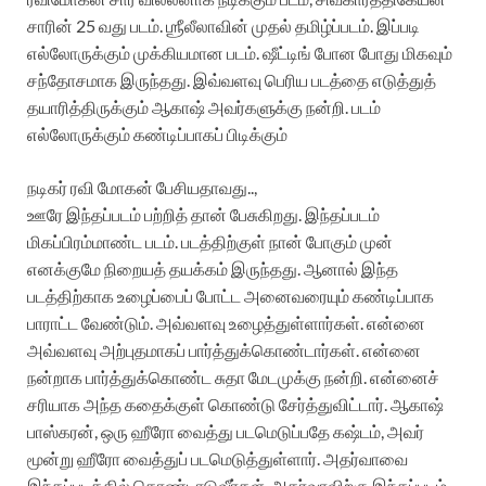
சாரின் 25 வது படம். ஶ்ரீலீலாவின் முதல் தமிழ்ப்படம். இப்படி
எல்லோருக்கும் முக்கியமான படம். ஷீட்டிங் போன போது மிகவும்
சந்தோசமாக இருந்தது. இவ்வளவு பெரிய படத்தை எடுத்துத்
தயாரித்திருக்கும் ஆகாஷ் அவர்களுக்கு நன்றி. படம்
எல்லோருக்கும் கண்டிப்பாகப் பிடிக்கும்
நடிகர் ரவி மோகன் பேசியதாவது..,
ஊரே இந்தப்படம் பற்றித் தான் பேசுகிறது. இந்தப்படம்
மிகப்பிரம்மாண்ட படம். படத்திற்குள் நான் போகும் முன்
எனக்குமே நிறையத் தயக்கம் இருந்தது. ஆனால் இந்த
படத்திற்காக உழைப்பைப் போட்ட அனைவரையும் கண்டிப்பாக
பாராட்ட வேண்டும். அவ்வளவு உழைத்துள்ளார்கள். என்னை
அவ்வளவு அற்புதமாகப் பார்த்துக்கொண்டார்கள். என்னை
நன்றாக பார்த்துக்கொண்ட சுதா மேடமுக்கு நன்றி. என்னைச்
சரியாக அந்த கதைக்குள் கொண்டு சேர்த்துவிட்டார். ஆகாஷ்
பாஸ்கரன், ஒரு ஹீரோ வைத்து படமெடுப்பதே கஷ்டம், அவர்
மூன்று ஹீரோ வைத்துப் படமெடுத்துள்ளார். அதர்வாவை
இந்தப்படத்தில் கொண்டாடுவீர்கள். அதர்வாவிற்கு இந்தப்படம்