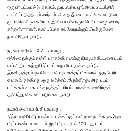
ஒரு பீரியட் ஃபீல் இருக்கும். ஒரு பெரிய புரட்சியைப் படத்தில்
காட்சிப்படுத்தியுள்ளார்கள். அதை இசையாகக் கொண்டு வர
முயற்சித்திருக்கிறோம். இதில் எல்லோரும் பெரிய உழைப்பைத்
தந்துள்ளார்கள். கண்டிப்பாக எல்லோருக்கும் பிடிக்குமென
நம்புகிறேன் நன்றி.
நடிகை ஸ்ரீலீலா பேசியதாவது..,
எல்லோருக்கும் நன்றி. பராசக்தி எனக்கு மிக முக்கியமான படம்.
என் அறிமுகத் தமிழ்ப்படம். சுதா மேடமுக்கு நன்றி.
இங்கிருக்கும் ஒவ்வொரு பொருளுக்குப்பின்னால் ஒரு பெரிய
கதை இருக்கிறது, ஒரு அர்த்தம் இருக்கிறது. அது படம்
பார்க்கும் போது உங்களுக்குப் புரியும். பராசக்தி உலகிற்குள்
தரிசித்து கொண்டாடுங்கள் நன்றி.
நடிகர் அதர்வா பேசியதாவது..,
இந்த மாதிரி விழா எல்லா படத்திற்கும் எளிதாக நடக்காது. இது
பிரம்மாண்டமான படம். ஜீவி பிரகாஷின் 100 வது படம்,
ரவிமோகன் சார் வில்லனாக நடிக்கும் படம், சிவகார்த்திகேயன்