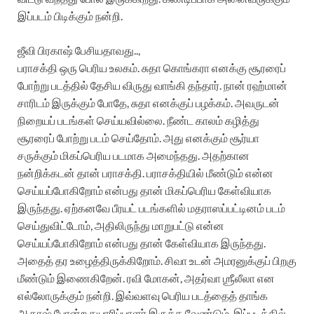
இப்படம் பிடிக்கும் நன்றி.
ஜீவி பிரகாஷ் பேசியதாவது..,
பராசக்தி ஒரு பெரிய உலகம். சுதா கொங்கரா எனக்கு சூரரைப்
போற்று படத்தில் தேசிய விருது வாங்கி தந்தார். நான் ரஹ்மான்
சாரிடம் இருக்கும் போதே, சுதா எனக்குப் பழக்கம். அவருடன்
நிறையப் படங்கள் செய்யவில்லை. நீண்ட காலம் கழித்து
சூரரைப் போற்று படம் செய்தோம். அது எனக்கும் சூர்யா
சருக்கும் மிகப்பெரிய படமாக அமைந்தது. அதற்கான
நன்றிக்கடன் தான் பராசக்தி. பராசக்தியில் மீண்டும் என்ன
செய்யப்போகிறோம் என்பது தான் மிகப்பெரிய கேள்வியாக
இருந்தது. ஏற்கனவே பீரயட் படங்களில் மதராஸப்பட்டினம் படம்
செய்துவிட்டோம், அதிலிருந்து மாறுபட்டு என்ன
செய்யப்போகிறோம் என்பது தான் கேள்வியாக இருந்தது.
அதைத் தர உழைத்திருக்கிறோம். சிவா உடன் அமரனுக்குப் பிறகு
மீண்டும் இணைகிறேன். ரவி மோகன், அதர்வா ஶ்ரீலீலா என
எல்லோருக்கும் நன்றி. இவ்வளவு பெரிய படத்தைத் தாங்க
ஆகாஷ் போன்ற தயாரிப்பாளர் இருக்க வேண்டும். இப்படத்தில்