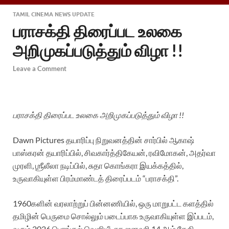
TAMIL CINEMA NEWS UPDATE
பராசக்தி திரைப்பட உலகை
அறிமுகப்படுத்தும் விழா !!
Leave a Comment
பராசக்தி திரைப்பட உலகை அறிமுகப்படுத்தும் விழா !!
Dawn Pictures தயாரிப்பு நிறுவனத்தின் சார்பில் ஆகாஷ்
பாஸ்கரன் தயாரிப்பில், சிவகார்த்திகேயன், ரவிமோகன், அதர்வா
முரளி, ஶ்ரீலீலா நடிப்பில், சுதா கொங்கரா இயக்கத்தில்,
உருவாகியுள்ள பிரம்மாண்டத் திரைப்படம் “பராசக்தி”.
1960களின் வரலாற்றுப் பின்னணியில், ஒரு மாறுபட்ட களத்தில்
தமிழின் பெருமை சொல்லும் படைப்பாக உருவாகியுள்ள இப்படம்,
வரும் 2026 பொங்கல் வெளியீடாக ஜனவரி 14 ஆம் தேதி