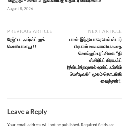
‘வதந்தி – சீசன் 2’ இணையத் தொடர் விமர்சனம்
August 8, 2026
PREVIOUS ARTICLE
NEXT ARTICLE
ரேஜ்” பட ஃபர்ஸ்ட் லுக்
பான்-இந்தியா ரெபெல் ஸ்டார்
வெளியானது !!
பிரபாஸ் உலகளாவிய கதை
சொல்லும் புரட்சியை “தி
ஸ்கிரிப்ட் கிராஃப்ட்
இன்டர்நேஷனல் ஷார்ட் ஃபிலிம்
பெஸ்டிவல்” மூலம் தொடங்கி
வைத்தார்!!
Leave a Reply
Your email address will not be published.
Required fields are