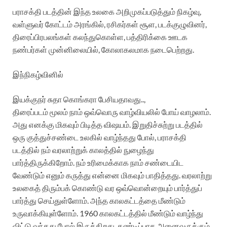
பராசக்தி படத்தின் இந்த உலகை அறிமுகப்படுத்தும் நிகழ்வு,
வள்ளுவர் கோட்டம் அரங்கில், ரசிகர்கள் சூள, படக்குழுவினர்,
திரைப்பிரபலங்கள் கலந்துகொள்ள, பத்திரிக்கை ஊடக
நண்பர்கள் முன்னிலையில், கோலாகலமாக நடைபெற்றது.
இந்நிகழ்வினில்
இயக்குநர் சுதா கொங்கரா பேசியதாவது..,
திரைப்படம் மூலம் நாம் ஒவ்வொரு வாழ்வியலில் போய் வாழலாம்.
அது எனக்கு மிகவும் பிடித்த விஷயம். இறுதிச்சுற்று படத்தில்
ஒரு குத்துச்சண்டை உலகில் வாழ்ந்தது போல், பராசக்தி
படத்தில் நம் வரலாற்றுக் காலத்தில் நுழைந்து
பார்த்திருக்கிறோம். நம் உரிமைக்காக நாம் சண்டையிட
வேண்டும் எனும் கருத்து என்னை மிகவும் பாதித்தது. வரலாற்று
உலகைத் திரும்பக் கொண்டு வர ஒவ்வொன்றையும் பார்த்துப்
பார்த்து செய்துள்ளோம். அந்த காலகட்டத்தை மீண்டும்
உருவாக்கியுள்ளோம். 1960 காலகட்டத்தில் மீண்டும் வாழ்ந்து
விட்டு வந்தது போல் இருக்கிறது. கண்டிப்பாக அனைவருக்கும்