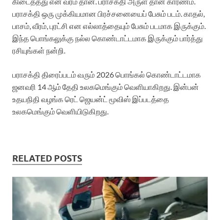
கிடைத்தது என் வரம் தான். பராசக்தி அருள் தான் காரணம்.
பராசக்தி ஒரு முக்கியமான பிரச்சனையைப் பேசும் படம். காதல்,
பாசம், வீரம், புரட்சி என எல்லாத்தையும் பேசும் படமாக இருக்கும்.
இந்த பொங்கலுக்கு நல்ல கொண்டாட்டமாக இருக்கும் பார்த்து
ரசியுங்கள் நன்றி.
பராசக்தி திரைப்படம் வரும் 2026 பொங்கல் கொண்டாட்டமாக
ஜனவரி 14 ஆம் தேதி உலகமெங்கும் வெளியாகிறது. இன்பன்
உதயநிதி வழங்க ரெட் ஜெயன்ட் மூவிஸ் இப்படத்தை
உலகமெங்கும் வெளியிடுகிறது.
RELATED POSTS