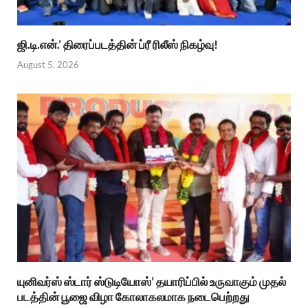
ஜி.டி.என்.’ திரைப்படத்தின் ப்ரீ ரிலீஸ் நிகழ்வு!
August 5, 2026
யுனிவர்ஸ் ஸ்டார் ஸ்டுடியோஸ்’ தயாரிப்பில் உருவாகும் முதல்
படத்தின் பூஜை விழா கோலாகலமாக நடைபெற்றது