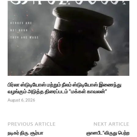
பிர்லா ஸ்டுடியோஸ் மற்றும் நீலம் ஸ்டுடியோஸ் இணைந்து
வழங்கும் அடுத்த திரைப்படம் “மக்கள் காவலன்”
August 6, 2026
PREVIOUS ARTICLE
NEXT ARTICLE
நடிகர் திரு. சூர்யா
ஞானபீட”விருது பெற்ற