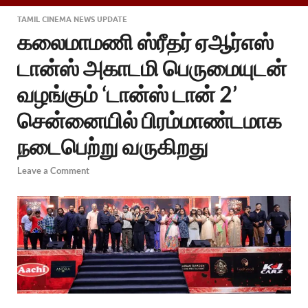
TAMIL CINEMA NEWS UPDATE
கலைமாமணி ஸ்ரீதர் ஏஆர்எஸ்
டான்ஸ் அகாடமி பெருமையுடன்
வழங்கும் ‘டான்ஸ் டான் 2’
சென்னையில் பிரம்மாண்டமாக
நடைபெற்று வருகிறது
Leave a Comment