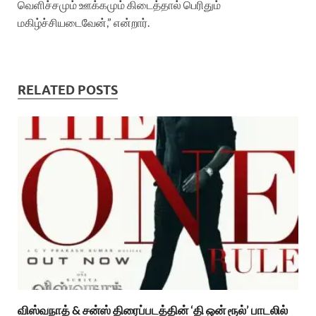
வெளிச்சமும் ஊக்கமும் கிடைத்தால் பெரிதும்
மகிழ்ச்சியடைவேன்,” என்றார்.
RELATED POSTS
விஸ்வநாத் & சன்ஸ் திரைப்படத்தின் ‘தி ஒன் ரூல்’ பாடலில்