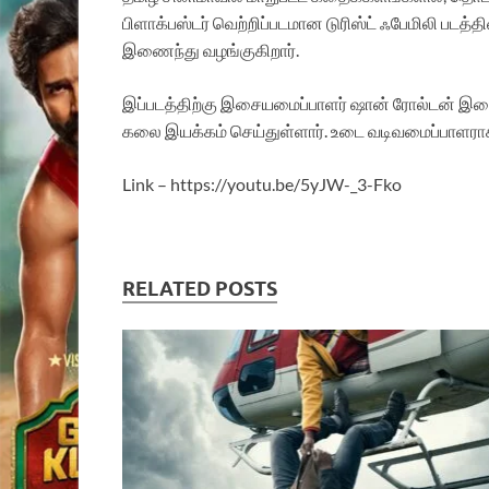
பிளாக்பஸ்டர் வெற்றிப்படமான டுரிஸ்ட் ஃபேமிலி படத்
இணைந்து வழங்குகிறார்.
இப்படத்திற்கு இசையமைப்பாளர் ஷான் ரோல்டன் இசையமை
கலை இயக்கம் செய்துள்ளார். உடை வடிவமைப்பாளராக ப
Link – https://youtu.be/5yJW-_3-Fko
RELATED POSTS