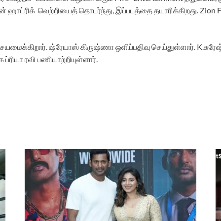
தின் ஹாட்ரிக் வெற்றியைத் தொடர்ந்து, இப்படத்தை தயாரிக்கிறது. Zion
க்கிறார். ஷ்ரேயாஸ் கிருஷ்ணா ஒளிப்பதிவு செய்துள்ளார். K.சுரேஷ் க
்ரியா ரவி பணியாற்றியுள்ளார்.