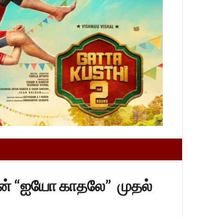
்தின் “ஐயோ காதலே” முதல்