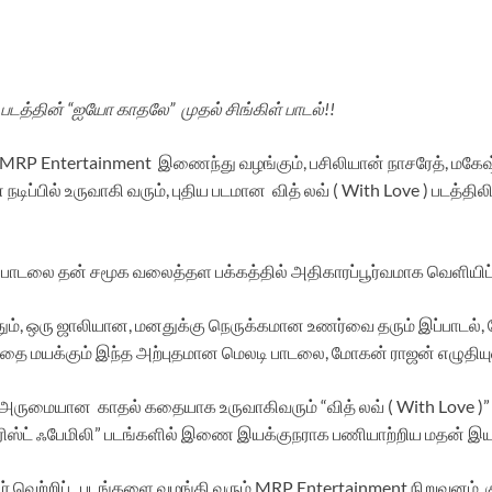
 ) படத்தின் “ஐயோ காதலே” முதல் சிங்கிள் பாடல்!!
் MRP Entertainment இணைந்து வழங்கும், பசிலியான் நாசரேத், மகேஷ் ராஜ
 நடிப்பில் உருவாகி வரும், புதிய படமான வித் லவ் ( With Love ) படத
ாடலை தன் சமூக வலைத்தள பக்கத்தில் அதிகாரப்பூர்வமாக வெளியிட்டு
், ஒரு ஜாலியான, மனதுக்கு நெருக்கமான உணர்வை தரும் இப்பாடல், கே
யக்கும் இந்த அற்புதமான மெலடி பாடலை, மோகன் ராஜன் எழுதியுள்ளார
மையான காதல் கதையாக உருவாகிவரும் “வித் லவ் ( With Love )” படத்
 டூரிஸ்ட் ஃபேமிலி” படங்களில் இணை இயக்குநராக பணியாற்றிய மதன் இய
 வெற்றிப் படங்களை வழங்கி வரும் MRP Entertainment நிறுவனம், குட்