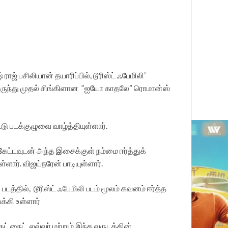
் பசிலியான் தயாரிப்பில், டூரிஸ்ட் ஃபேமிலி’
்திலிருந்து முதல் சிங்கிளான “ஐயோ காதலே” ரொமான்ஸ்
 படக்குழுவை வாழ்த்தியுள்ளார்.
ட்டவுடன் அந்த இசைக்குள் நம்மை ஈர்த்துக்
். விஜய்நரேன் பாடியுள்ளார்.
தில், டூரிஸ்ட் ஃபேமிலி படம் மூலம் கவனம் ஈர்த்த
க்கி உள்ளார்
 நைட், லவ்வர் மற்றும் இந்த வருடத்தின்