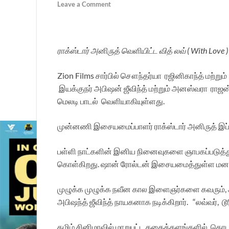
Leave a Comment
ராக்ஸ்டார் அனிருத் வெளியிட்ட வித் லவ் ( With Love
Zion Films சார்பில் சௌந்தர்யா ரஜினிகாந்த் மற்றும
இயக்குநர் அபிஷன் ஜீவிந்த் மற்றும் அனஸ்வரா ராஜன்
மெலடி பாடல் வெளியாகியுள்ளது.
முன்னணி இசையமைப்பாளர் ராக்ஸ்டார் அனிருத் இப்ப
பள்ளி நாட்களின் இனிய நினைவுகளை ஞாபகப்படுத்தும
கொள்கிறது. ஷான் ரோல்டன் இசையமைத்துள்ள மனதை ம
முழுக்க முழுக்க நவீன கால இளைஞர்களை கவரும், அரு
அபிஷந்த் ஜீவிந்த் நாயகனாக நடிக்கிறார். “லவ்வர்,
தமிழ் சினிமாவில் மாறுபட்ட கதைக்களங்களில், தொடர்