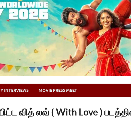
TY INTERVIEWS
MOVIE PRESS MEET
யிட்ட வித் லவ் ( With Love ) படத