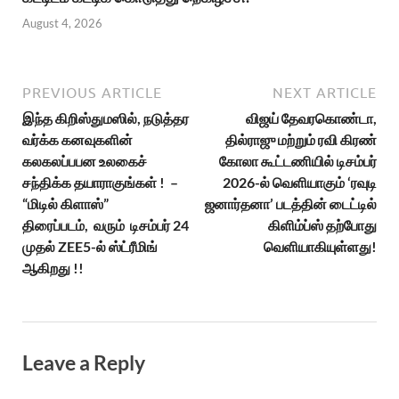
August 4, 2026
PREVIOUS ARTICLE
NEXT ARTICLE
இந்த கிறிஸ்துமஸில், நடுத்தர
விஜய் தேவரகொண்டா,
வர்க்க கனவுகளின்
தில்ராஜு மற்றும் ரவி கிரண்
கலகலப்பபன உலகைச்
கோலா கூட்டணியில் டிசம்பர்
சந்திக்க தயாராகுங்கள் ! –
2026-ல் வெளியாகும் ‘ரவுடி
“மிடில் கிளாஸ்”
ஜனார்தனா’ படத்தின் டைட்டில்
திரைப்படம், வரும் டிசம்பர் 24
கிளிம்ப்ஸ் தற்போது
முதல் ZEE5-ல் ஸ்ட்ரீமிங்
வெளியாகியுள்ளது!
ஆகிறது !!
Leave a Reply