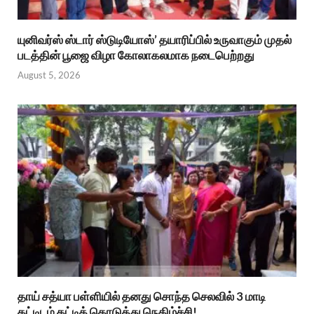
யுனிவர்ஸ் ஸ்டார் ஸ்டுடியோஸ்’ தயாரிப்பில் உருவாகும் முதல்
படத்தின் பூஜை விழா கோலாகலமாக நடைபெற்றது
August 5, 2026
தாய் சத்யா பள்ளியில் தனது சொந்த செலவில் 3 மாடி
கட்டிடம் கட்டிக் கொடுத்து நெகிழ்ச்சி!