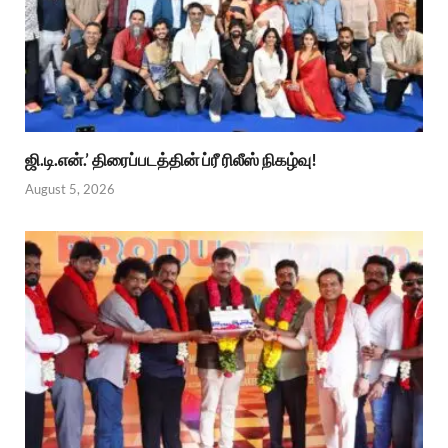
ஜி.டி.என்.’ திரைப்படத்தின் ப்ரீ ரிலீஸ் நிகழ்வு!
August 5, 2026