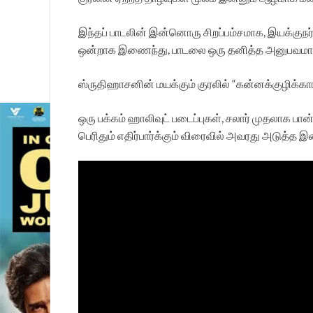
இந்தப் பாடலின் இன்னொரு சிறப்பம்சமாக, இயக்குநர்
ஒன்றாக இணைந்து, பாடலை ஒரு தனித்த அனுபவமாக
ஸ்ருதிஹாசனின் மயக்கும் குரலில் “கன்னக்குழிக்கா
ஒரு பக்கம் ஹாலிவுட் படைப்புகள், சலார் முதலாக 
பெரிதும் எதிர்பார்க்கும் விரைவில் அவரது அடுத்த இச