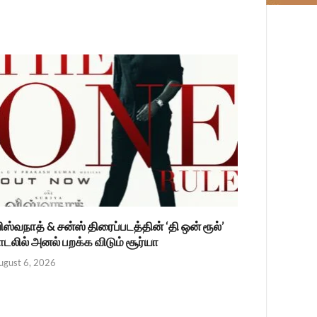
ிஸ்வநாத் & சன்ஸ் திரைப்படத்தின் ‘தி ஒன் ரூல்’
ாடலில் அனல் பறக்க விடும் சூர்யா
ugust 6, 2026