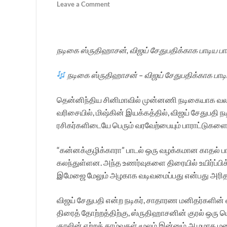
Leave a Comment
நடிகை ஸ்ருதிஹாசன், விஜய் சேதுபதிக்காக பாடிய பா
நடிகை ஸ்ருதிஹாசன் – விஜய் சேதுபதிக்காக பாடிய
தென்னிந்திய சினிமாவில் முன்னணி நடிகையாக வலம் 
வரிசையில், மிஷ்கின் இயக்கத்தில், விஜய் சேதுபதி ந
ரசிகர்களிடையே பெரும் வரவேற்பையும் பாராட்டுகளையு
“கன்னக்குழிக்காரா” பாடல் ஒரு வழக்கமான காதல் ப
கலந்துள்ளன. அந்த உணர்வுகளை திரையில் உயிர்ப்பிக
இமேஜை மேலும் அழகாக வடிவமைப்பது என்பது அரிதான
விஜய் சேதுபதி என்ற நடிகர், சாதாரண மனிதர்களின்
திரைத் தோற்றத்திற்கு, ஸ்ருதிஹாசனின் குரல் ஒரு
குரலின் ஏற்றத் தாழ்வுகள் மூலம் இன்னும் ஆழமாக மன