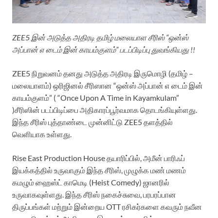
ZEE5 இன் அடுத்த அதிரடி தமிழ் மலையாள சீரிஸ் “ஒன்ஸ்
அப்பான் எ டைம் இன் காயம்குளம்” படப்பிடிப்பு துவங்கியது !!
ZEE5 நிறுவனம் தனது அடுத்த அதிரடி இருமொழி (தமிழ் –
மலையாளம்) ஒரிஜினல் சீரிஸான “ஒன்ஸ் அப்பான் எ டைம் இன்
காயம்குளம்” ( “Once Upon A Time in Kayamkulam”
)சீரிஸின் படப்பிடிப்பை அதிகாரப்பூர்வமாக தொடங்கியுள்ளது.
இந்த சீரிஸ் புத்தாண்டை முன்னிட்டு ZEE5 தளத்தில்
வெளியாக உள்ளது.
Rise East Production House தயாரிப்பில், அமீன் பாரிஃப்
இயக்கத்தில் உருவாகும் இந்த சீரிஸ், முழுக்க மண் மணம்
கமழும் ஹைஸ்ட் காமெடி (Heist Comedy) ஜானரில்
உருவாகவுள்ளது. இந்த சீரிஸ் நகைச்சுவை, பரபரப்பான
திருப்பங்கள் மற்றும் இன்றைய OTT ரசிகர்களை கவரும் நவீன