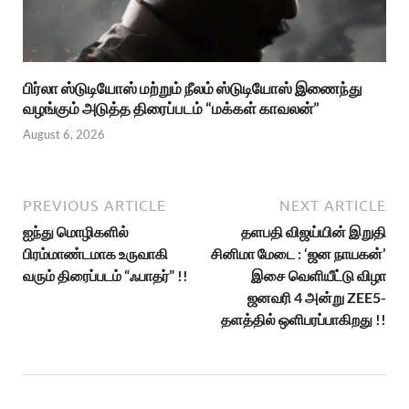
பிர்லா ஸ்டுடியோஸ் மற்றும் நீலம் ஸ்டுடியோஸ் இணைந்து
வழங்கும் அடுத்த திரைப்படம் “மக்கள் காவலன்”
August 6, 2026
PREVIOUS ARTICLE
NEXT ARTICLE
ஐந்து மொழிகளில்
தளபதி விஜய்யின் இறுதி
பிரம்மாண்டமாக உருவாகி
சினிமா மேடை : ‘ஜன நாயகன்’
வரும் திரைப்படம் “ஃபாதர்” !!
இசை வெளியீட்டு விழா
ஜனவரி 4 அன்று ZEE5-
தளத்தில் ஒளிபரப்பாகிறது !!