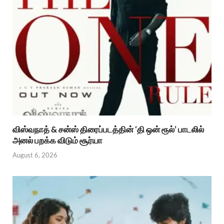
விஸ்வநாத் & சன்ஸ் திரைப்படத்தின் ‘தி ஒன் ரூல்’ பாடலில்
அனல் பறக்க விடும் சூர்யா
August 6, 2026