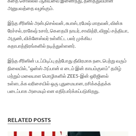
கதை சொல்லல் ஆகியவை இணைந்து, தனித்துவமான
அனுபவத்தை வழங்கும்.
இந்த சீரிஸில் அன்புசெல்வன், சுபாஸ், ரமேஷ் மாதவன், வின்சு
ரேச்சல், ராகேஷ் உசார், கௌதமி நாயர், சாவித்ரி, விஜய் சத்தியா,
அருண், விக்னேஸ்வர் உள்ளிட்ட பலர் முக்கிய
கதாபாத்திரங்களில் நடித்துள்ளனர்.
இந்த சீரிஸின் படப்பிடிப்பு தற்போது தீவிரமாக நடைபெற்று வரும்
நிலையில், “ஒன்ஸ் அப்பான் எ டைம் இன் காயம்குளம்” தமிழ்
மற்றும் மலையாள மொழிகளில் ZEE5-இன் ஒரிஜினல்
உள்ளடக்க வரிசையில் ஒரு புதுமையான, ரசிக்கத்தக்க
படைப்பாக அமையும் என எதிர்பார்க்கப்படுகிறது.
RELATED POSTS