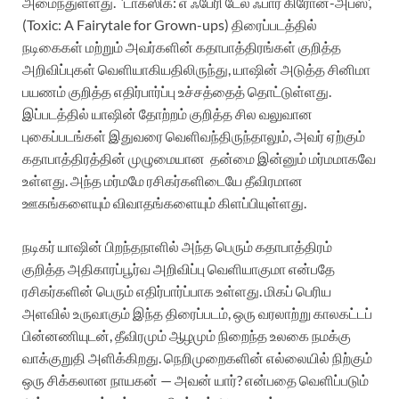
அமைந்துள்ளது. ‘டாக்ஸிக்: எ ஃபேரி டேல் ஃபார் கிரோன்-அப்ஸ்’,
(Toxic: A Fairytale for Grown-ups) திரைப்படத்தில்
நடிகைகள் மற்றும் அவர்களின் கதாபாத்திரங்கள் குறித்த
அறிவிப்புகள் வெளியாகியதிலிருந்து, யாஷின் அடுத்த சினிமா
பயணம் குறித்த எதிர்பார்ப்பு உச்சத்தைத் தொட்டுள்ளது.
இப்படத்தில் யாஷின் தோற்றம் குறித்த சில வலுவான
புகைப்படங்கள் இதுவரை வெளிவந்திருந்தாலும், அவர் ஏற்கும்
கதாபாத்திரத்தின் முழுமையான தன்மை இன்னும் மர்மமாகவே
உள்ளது. அந்த மர்மமே ரசிகர்களிடையே தீவிரமான
ஊகங்களையும் விவாதங்களையும் கிளப்பியுள்ளது.
நடிகர் யாஷின் பிறந்தநாளில் அந்த பெரும் கதாபாத்திரம்
குறித்த அதிகாரப்பூர்வ அறிவிப்பு வெளியாகுமா என்பதே
ரசிகர்களின் பெரும் எதிர்பார்ப்பாக உள்ளது. மிகப் பெரிய
அளவில் உருவாகும் இந்த திரைப்படம், ஒரு வரலாற்று காலகட்டப்
பின்னணியுடன், தீவிரமும் ஆழமும் நிறைந்த உலகை நமக்கு
வாக்குறுதி அளிக்கிறது. நெறிமுறைகளின் எல்லையில் நிற்கும்
ஒரு சிக்கலான நாயகன் — அவன் யார்? என்பதை வெளிப்படும்