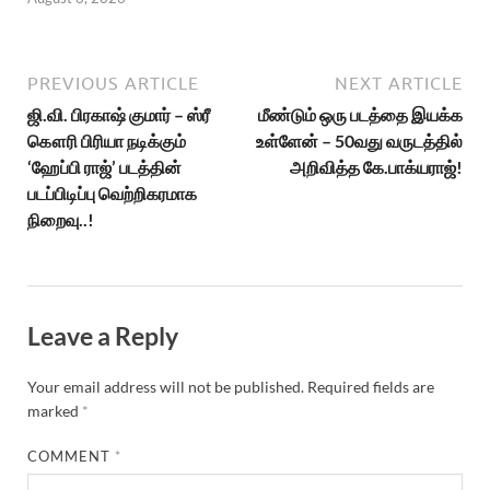
PREVIOUS ARTICLE
NEXT ARTICLE
ஜி.வி. பிரகாஷ் குமார் – ஸ்ரீ
மீண்டும் ஒரு படத்தை இயக்க
கௌரி பிரியா நடிக்கும்
உள்ளேன் – 50வது வருடத்தில்
‘ஹேப்பி ராஜ்’ படத்தின்
அறிவித்த கே.பாக்யராஜ்!
படப்பிடிப்பு வெற்றிகரமாக
நிறைவு..!
Leave a Reply
Your email address will not be published.
Required fields are
marked
*
COMMENT
*