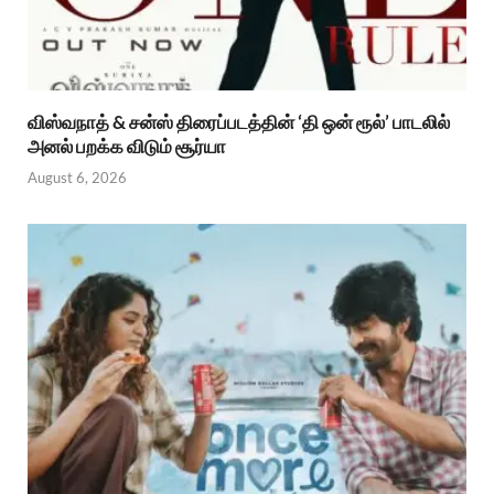
விஸ்வநாத் & சன்ஸ் திரைப்படத்தின் ‘தி ஒன் ரூல்’ பாடலில்
அனல் பறக்க விடும் சூர்யா
August 6, 2026