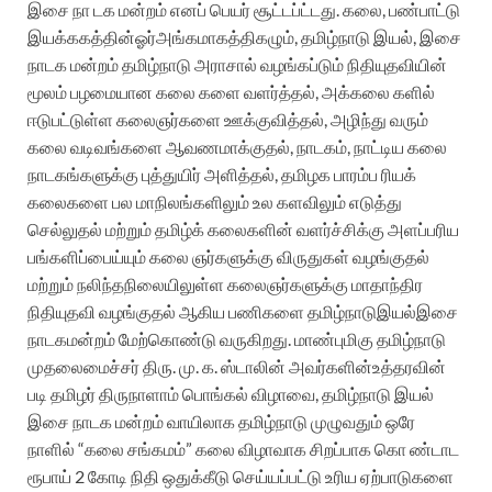
இசை நா டக மன்றம் எனப் பெயர் சூட்டப்ட்டது. கலை, பண்பாட்டு
இயக்ககத்தின்ஓர்அங்கமாகத்திகழும், தமிழ்நாடு இயல், இசை
நாடக மன்றம் தமிழ்நாடு அராசால் வழங்கப்டும் நிதியுதவியின்
மூலம் பழமையான கலை களை வளர்த்தல், அக்கலை களில்
ஈடுபட்டுள்ள கலைஞர்களை ஊக்குவித்தல், அழிந்து வரும்
கலை வடிவங்களை ஆவணமாக்குதல், நாடகம், நாட்டிய கலை
நாடகங்களுக்கு புத்துயிர் அளித்தல், தமிழக பாரம்ப ரியக்
கலைகளை பல மாநிலங்களிலும் உல களவிலும் எடுத்து
செல்லுதல் மற்றும் தமிழ்க் கலைகளின் வளர்ச்சிக்கு அளப்பரிய
பங்களிப்பைய்யும் கலை ஞர்களுக்கு விருதுகள் வழங்குதல்
மற்றும் நலிந்தநிலையிலுள்ள கலைஞர்களுக்கு மாதாந்திர
நிதியுதவி வழங்குதல் ஆகிய பணிகளை தமிழ்நாடுஇயல்இசை
நாடகமன்றம் மேற்கொண்டு வருகிறது. மாண்புமிகு தமிழ்நாடு
முதலைமைச்சர் திரு. மு. க. ஸ்டாலின் அவர்களின்உத்தரவின்
படி தமிழர் திருநாளாம் பொங்கல் விழாவை, தமிழ்நாடு இயல்
இசை நாடக மன்றம் வாயிலாக தமிழ்நாடு முழுவதும் ஒரே
நாளில் “கலை சங்கமம்” கலை விழாவாக சிறப்பாக கொ ண்டாட
ரூபாய் 2 கோடி நிதி ஒதுக்கீடு செய்யப்பட்டு உரிய ஏற்பாடுகளை