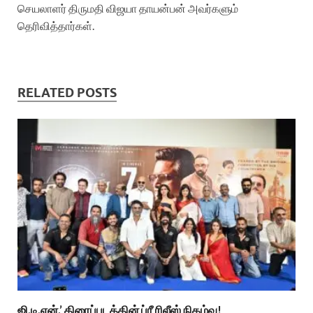
செயலாளர் திருமதி விஜயா தாயன்பன் அவர்களும்
தெரிவித்தார்கள்.
RELATED POSTS
ஜி.டி.என்.’ திரைப்படத்தின் ப்ரீ ரிலீஸ் நிகழ்வு!