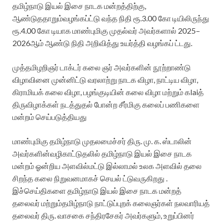
தமிழ்நாடு இயல் இசை நாடக மன்றத்திற்கு,
ஆண்டுததாறும்வழங்கப்ட்டு வந்த நிதி ரூ.3.00 கோ டியிலிருந்து
ரூ.4.00 கோ டியாக மாண்புமிகு முதல்வர் அவர்களால் 2025–
2026ஆம் ஆண்டு நிதி அறிவித்து உயர்த்தி வழங்கப் ட்டது.
முத்தமிழறிஞர் டாக்டர் கலை ஞர் அவர்களின் நூற்றாண்டு
விழாவினை முன்னிட்டு வரலாற்று நாடக விழா, நாட்டிய விழா,
கிராமியக் கலை விழா, பழங்குடியின் கலை விழா மற்றும் கlaiத்
திருவிழாக்கள் நடத்துதல் போன்ற சீர்மிகு கலைப் பணிகளை
மன்றம் செய்படுத்தியது
மாண்புமிகு தமிழ்நாடு முதலமைச்சர் திரு. மு. க. ஸ்டாலின்
அவர்களின்வழிகாட்டுதலில் தமிழ்நாடு இயல் இசை நாடக
மன்றம் ஓன்றிய அளவில்மட்டு இல்லாமல் உலக அளவில் தலை
சிறந்த கலை நிறுவனமாகச் செயல் ட்டுவருகிறது .
இச்செய்திகளை தமிழ்நாடு இயல் இசை நாடக மன்றத்
தலைவர் மற்றும்தமிழ்நாடு நாட்டுப்புறக் கலைஞர்கள் நலவாரியத்
தலைவர் திரு. வாசகை சந்திரசேகர் அவர்களும், உறுப்பினர்