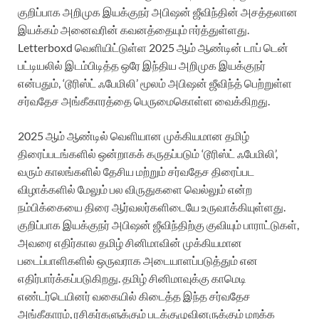
குறிப்பாக அறிமுக இயக்குநர் அபிஷன் ஜீவிந்தின் அசத்தலான
இயக்கம் அனைவரின் கவனத்தையும் ஈர்த்துள்ளது.
Letterboxd வெளியிட்டுள்ள 2025 ஆம் ஆண்டின் டாப் டென்
பட்டியலில் இடம்பிடித்த ஒரே இந்திய அறிமுக இயக்குநர்
என்பதும், ‘டூரிஸ்ட் ஃபேமிலி’ மூலம் அபிஷன் ஜீவிந்த் பெற்றுள்ள
சர்வதேச அங்கீகாரத்தை பெருமைகொள்ள வைக்கிறது.
2025 ஆம் ஆண்டில் வெளியான முக்கியமான தமிழ்
திரைப்படங்களில் ஒன்றாகக் கருதப்படும் ‘டூரிஸ்ட் ஃபேமிலி’,
வரும் காலங்களில் தேசிய மற்றும் சர்வதேச திரைப்பட
விழாக்களில் மேலும் பல விருதுகளை வெல்லும் என்ற
நம்பிக்கையை திரை ஆர்வலர்களிடையே உருவாக்கியுள்ளது.
குறிப்பாக இயக்குநர் அபிஷன் ஜீவிந்திற்கு குவியும் பாராட்டுகள்,
அவரை எதிர்கால தமிழ் சினிமாவின் முக்கியமான
படைப்பாளிகளில் ஒருவராக அடையாளப்படுத்தும் என
எதிர்பார்க்கப்படுகிறது. தமிழ் சினிமாவுக்கு காமெடி
எண்டர்டெயினர் வகையில் கிடைத்த இந்த சர்வதேச
அங்கீகாரம், ரசிகர்களுக்கும் படக்குழுவினருக்கும் மறக்க