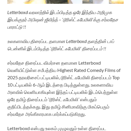
Letterboxd வரலாற்றில் இடம்பிடித்த ஒரே இந்திய அறிமுக
இயக்குநர் அபிஷன் ஜீவிந்த் – ‘டூரிஸ்ட் ஃபேமிலி’க்கு சர்வதேச
பாராட்டு !!
உலகளாவிய திரைப்பட தளமான Letterboxd தளத்தின் டாப்
டென்னில் இடம்பிடித்த ‘டூரிஸ்ட் ஃபேமிலி’ திரைப்படம் !!
சர்வதேச திரைப்பட விமர்சன தளமான Letterboxd
வெளியிட்டுள்ள சமீபத்திய Highest Rated Comedy Films of
2025 தரவரிசைப் பட்டியலில், டூரிஸ்ட் ஃபேமிலி திரைப்படம் Top
10 பட்டியலில் 6-ஆம் இடத்தை பிடித்துள்ளது. உலகளாவிய
அளவில் வெளியாகியுள்ள இந்தப் பட்டியலில் இடம்பெற்றுள்ள
ஒரே தமிழ் திரைப்படம் ‘டூரிஸ்ட் ஃபேமிலி’ என்பதும்
குறிப்பிடத்தக்கது. இது தமிழ் சினிமாவிற்கு மிகப்பெரும்
சர்வதேச அங்கீகாரமாக பார்க்கப்படுகிறது.
Letterboxd என்பது உலகம் முழுவதும் உள்ள திரைப்பட