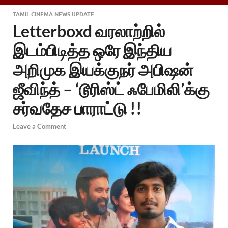
TAMIL CINEMA NEWS UPDATE
Letterboxd வரலாற்றில்
இடம்பிடித்த ஒரே இந்திய
அறிமுக இயக்குநர் அபிஷன்
ஜீவிந்த் – ‘டூரிஸ்ட் ஃபேமிலி’க்கு
சர்வதேச பாராட்டு !!
Leave a Comment