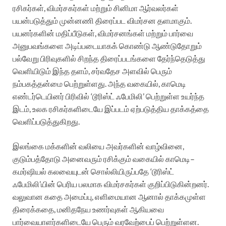
ரசிகர்கள், விமர்சகர்கள் மற்றும் சினிமா ஆர்வலர்கள்
பயன்படுத்தும் முன்னணி திரைப்பட விமர்சன தளமாகும்.
பயனர்களின் மதிப்பீடுகள், விமர்சனங்கள் மற்றும் பார்வை
அனுபவங்களை அடிப்படையாகக் கொண்டு ஆண்டுதோறும்
பல்வேறு பிரிவுகளில் சிறந்த திரைப்படங்களை தேர்ந்தெடுத்து
வெளியிடும் இந்த தளம், சர்வதேச அளவில் பெரும்
நம்பகத்தன்மை பெற்றுள்ளது. அந்த வகையில், காமெடி
எண்டர்டெயினர் பிரிவில் ‘டூரிஸ்ட் ஃபேமிலி’ பெற்றுள்ள உயர்ந்த
இடம், உலக ரசிகர்களிடையே இப்படம் ஏற்படுத்திய தாக்கத்தை
வெளிப்படுத்துகிறது.
இலங்கை மக்களின் வலியை அவர்களின் வாழ்வினை,
குடும்பத்தோடு அனைவரும் ரசிக்கும் வகையில் காமெடி–
கமர்ஷியல் கலவையுடன் சொல்லியிருப்பதே ‘டூரிஸ்ட்
ஃபேமிலி’யின் பெரிய பலமாக விமர்சகர்கள் குறிப்பிடுகின்றனர்.
வலுவான கதை அமைப்பு, எளிமையான ஆனால் தாக்கமுள்ள
திரைக்கதை, மனிதநேய உணர்வுகள் ஆகியவை
பார்வையாளர்களிடையே பெரும் வரவேற்பைப் பெற்றுள்ளன.