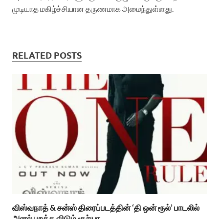
முடியாத மகிழ்ச்சியான தருணமாக அமைந்துள்ளது.
RELATED POSTS
விஸ்வநாத் & சன்ஸ் திரைப்படத்தின் ‘தி ஒன் ரூல்’ பாடலில்
அனல் பறக்க விடும் சூர்யா