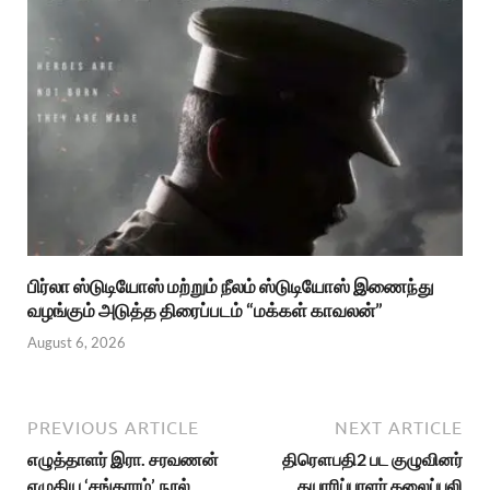
பிர்லா ஸ்டுடியோஸ் மற்றும் நீலம் ஸ்டுடியோஸ் இணைந்து
வழங்கும் அடுத்த திரைப்படம் “மக்கள் காவலன்”
August 6, 2026
PREVIOUS ARTICLE
NEXT ARTICLE
எழுத்தாளர் இரா. சரவணன்
திரௌபதி2 பட குழுவினர்
எழுதிய ‘சங்காரம்’ நூல்
தயாரிப்பாளர் கலைப்புலி