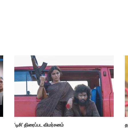
‘டிசி’ திரைப்பட விமர்சனம்
த