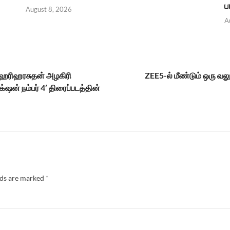
ப
August 8, 2026
A
ர் ஹரிஹரசுதன் அழகிரி
ZEE5-ல் மீண்டும் ஒரு வ
்‌ஷன் நம்பர் 4’ திரைப்படத்தின்
lds are marked
*