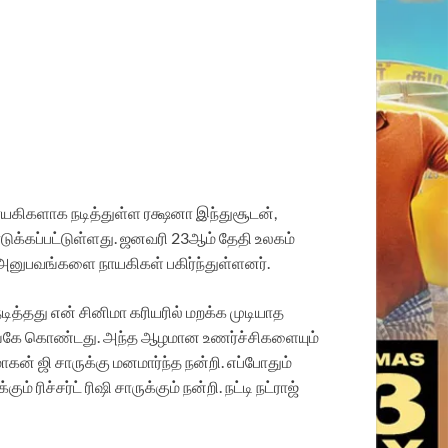
யகிகளாக நடித்துள்ள ரக்ஷனா இந்துசூடன்,
ுக்கப்பட்டுள்ளது. ஜனவரி 23ஆம் தேதி உலகம்
னுபவங்களை நாயகிகள் பகிர்ந்துள்ளனர்.
ித்தது என் சினிமா கரியரில் மறக்க முடியாத
ஒருங்கே கொண்டது. அந்த ஆழமான உணர்ச்சிகளையும்
ன் ஜி சாருக்கு மனமார்ந்த நன்றி. எப்போதும்
ிச்சர்ட் ரிஷி சாருக்கும் நன்றி. நட்டி நட்ராஜ்