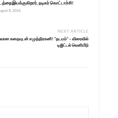
டத்தைஇயக்குகிறார், நடிகர் கொட்டாச்சி!
ugust 8, 2026
NEXT ARTICLE
லுவான கதையுடன் சமுத்திரகனி! “தடயம்” – விரைவில்
டிஜிட்டல் வெளியீடு