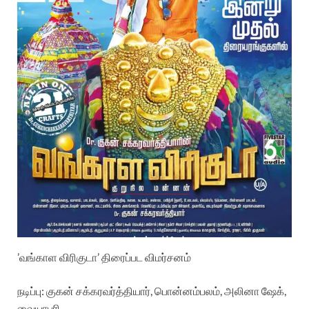
’வங்காள விரிகுடா’ திரைப்பட விமர்சனம்
நடிப்பு: குகன் சக்கரவர்த்தியார், பொன்னம்பலம், அலினா ஷேக்,
வையாபுரி