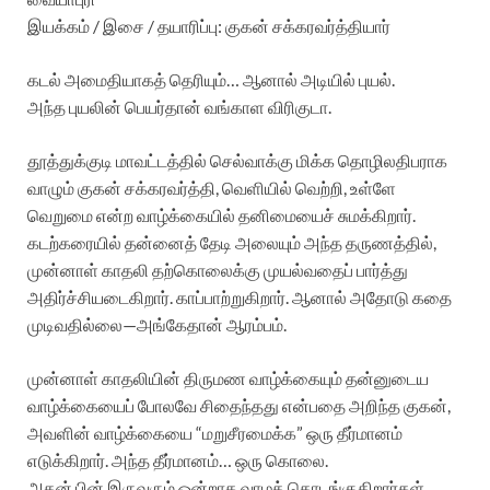
இயக்கம் / இசை / தயாரிப்பு: குகன் சக்கரவர்த்தியார்
கடல் அமைதியாகத் தெரியும்… ஆனால் அடியில் புயல்.
அந்த புயலின் பெயர்தான் வங்காள விரிகுடா.
தூத்துக்குடி மாவட்டத்தில் செல்வாக்கு மிக்க தொழிலதிபராக
வாழும் குகன் சக்கரவர்த்தி, வெளியில் வெற்றி, உள்ளே
வெறுமை என்ற வாழ்க்கையில் தனிமையைச் சுமக்கிறார்.
கடற்கரையில் தன்னைத் தேடி அலையும் அந்த தருணத்தில்,
முன்னாள் காதலி தற்கொலைக்கு முயல்வதைப் பார்த்து
அதிர்ச்சியடைகிறார். காப்பாற்றுகிறார். ஆனால் அதோடு கதை
முடிவதில்லை—அங்கேதான் ஆரம்பம்.
முன்னாள் காதலியின் திருமண வாழ்க்கையும் தன்னுடைய
வாழ்க்கையைப் போலவே சிதைந்தது என்பதை அறிந்த குகன்,
அவளின் வாழ்க்கையை “மறுசீரமைக்க” ஒரு தீர்மானம்
எடுக்கிறார். அந்த தீர்மானம்… ஒரு கொலை.
அதன் பின் இருவரும் ஒன்றாக வாழத் தொடங்குகிறார்கள்.