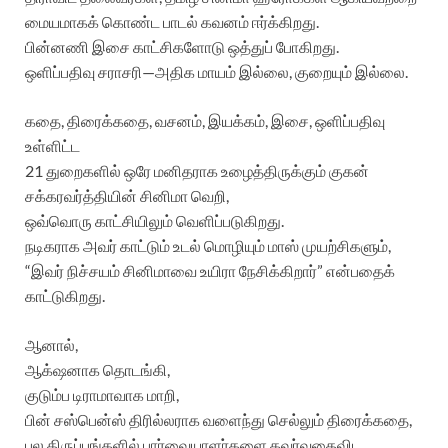
மையமாகக் கொண்ட பாடல் கவனம் ஈர்க்கிறது.
பின்னணி இசை காட்சிகளோடு ஒத்துப் போகிறது.
ஒளிப்பதிவு சராசரி—அதிக மாயம் இல்லை, குறையும் இல்லை.
கதை, திரைக்கதை, வசனம், இயக்கம், இசை, ஒளிப்பதிவு
உள்ளிட்ட
21 துறைகளில் ஒரே மனிதராக உழைத்திருக்கும் குகன்
சக்கரவர்த்தியின் சினிமா வெறி,
ஒவ்வொரு காட்சியிலும் வெளிப்படுகிறது.
நடிகராக அவர் காட்டும் உடல் மொழியும் மாஸ் முயற்சிகளும்,
“இவர் நிச்சயம் சினிமாவை உயிரா நேசிக்கிறார்” என்பதைக்
காட்டுகிறது.
ஆனால்,
ஆக்‌ஷனாக தொடங்கி,
குடும்ப டிராமாவாக மாறி,
பின் சஸ்பென்ஸ் திரில்லராக வளைந்து செல்லும் திரைக்கதை,
பல திருப்பங்களில் பார்வையாளர்களை கவர்வதைவிட