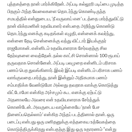
புத்தகத்தை நான் பார்க்கிறேன். அப்படி கல்லூரி படிப்பை முடித்த
பிறகும் அந்த வேலைகளை தொடர்ந்து கொண்டிருந்த
சமயத்தில் என்னுடைய, ‘நீ வருவாய் என’ படத்தை பார்த்துவிட்டு
நான் விக்ரமனின் உதவியாளர் என்பதை அறிந்து கொண்டு
தொடர்ந்து எனக்கு கடிதங்கள் எழுதி, என்னைக் கவர்ந்து,
என்னை தேடி சென்னைக்கு வந்து விட்டார் இயக்குநர்
ராஜமோகன். என்னிடம் உதவியாளராக சேர்வதற்கு சில
தேர்வுகளை வைத்தேன். நல்ல காட்சி சொன்னால் 100 ரூபாய்
தருவதாக சொன்னேன். அப்படி பலமுறை என்னிடம் பரிசாக
பணம் பெற துவங்கினார். இவர் இப்படி என்னிடம் பரிசாக பணம்
வாங்குவதை பார்த்து, நான் இன்னும் அதிகமாக பணம்
சம்பாதிக்க வேண்டுமோ அல்லது தவறாக வாக்கு கொடுத்து
விட்டோமோ என்கிற அச்சமும் கூட எனக்கு ஏற்பட்டு
அதனாலயே அவரை என் உதவியாளராக சேர்த்துக்
கொண்டேன். அவருடைய வாழ்க்கையே ‘நான் பேச
நினைப்பதெல்லாம்’ என்கிற அந்தப் படத்தினால் தான். ஒரு
படைப்பு என்பது ஒரு மனிதனுக்கு எத்தகைய உத்வேகத்தை
கொடுத்திருக்கிறது என்பதற்கு இது ஒரு உதாரணம் “என்று