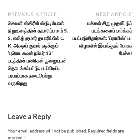
PREVIOUS ARTICLE
NEXT ARTICLE
செவன் ஸ்கிரீன் ஸ்டுடியோஸ்
மக்கள் சிறு முதலீட்டுப்
நிறுவனத்தின் தயாரிப்பாளர் S.
படங்களைப் பார்க்கப்
S. லலித் குமார் தயாரிப்பில் L.
பயப்படுகிறார்கள்: ‘ப்ராமிஸ்’ பட
K. அக்ஷய் குமார் நடிக்கும்
விழாவில் இயக்குநர் பேரரசு
‘புரொடக்ஷன் நம்பர் 13 ‘
பேச்சு!
படத்தின் பணிகள் பூஜையுடன்
தொடங்கப்பட்டு, படப்பிடிப்பு
பரபரப்பாக நடைபெற்று
வருகிறது
Leave a Reply
Your email address will not be published.
Required fields are
marked
*