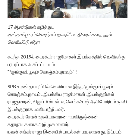
17 ஆண்டுகள் கழித்து..
குங்குமப்பூவும் கொஞ்சும்புறாவும்” பட திரைக்கதை நூல்
வெளியீட்டு விழா
கடந்த 2019ல் டைரக்டர் ராஜமோகன் இயக்கத்தில் வெளிவந்து
பரபரப்பாக பேசப்பட்ட படம்
“*குங்குமப்பூவும் கொஞ்சும்புறாவும்” !
SPB சரண் தயாரிப்பில் வெளியான இந்த ‘குங்குமப்பூவும்
கொஞ்சும்புறாவும்’.. இயக்கிய ராஜமோகன், இயக்குநர்கள்
ராஜகுமாரன், விஜய் மில்டன். ஏ,.வெங்கடேஷ் ஆகியோரிடம் உதவி
இயக்குநராக பணியாற்றியவர்.
டைரக்டர் சேரன் உதவியாளரான ராமகிருஷ்ணன்
கதாநாயகனாக அறிமுகமானார்.
யுவன் சங்கர் ராஜா இசையில் பாடல்கள் பாபுலரானது. இப்படம்