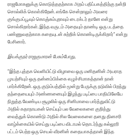
ராஜமோகனுக்கு கொடுத்ததற்காக அறம் பதிப்பகத்திற்கு நன்றி
சொல்லிக் கொள்கிறேன். எங்கே சென்றாலும் அவரை
குங்குமப்பூவும் கொஞ்சும்புறாவும் டைரக்டர் தானே என்று
சொல்கிறார்கள். இந்த வருடம் அதையும் தாண்டி ஒரு படத்தை
பண்ணுவதற்காக கதையுடன் சுற்றிக் கொண்டிருக்கிறார்” என்று
பேசினார்.
இயக்குநர் ராஜகுமாரன் பேசும்போது,
“இந்த புத்தக வெளியிட்டு விழாவை ஒரு மனிதனின் அயராத
முயற்சியும் ஒரு தன்னம்பிக்கை எழுச்சிமாகத்தான் நான்
பார்க்கிறேன். ஒரு குடும்பத்தில் மூன்று பேருக்கு நடுவில் பிறந்து
தந்தையையும் அண்ணனையும் இழந்து படிப்பை பாதியிலேயே
நிறுத்த வேண்டிய சூழலில் ஒரு சினிமாவை பார்த்துவிட்டு
அதில் கதாநாயகன் செய்யும் பல வேலைகளை குறித்து
வைத்துக் கொண்டு அதில் சில வேலைகளை தனது தினசரி
வாழ்க்கையில் செய்து படிப்பை விடாமல் தொடர்ந்து கல்லூரி
பட்டம் பெற்ற ஒரு செயல் வீரனின் கதையாகத்தான் இந்த