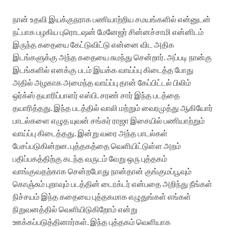
நான் உதவி இயக்குநராக பணியாற்றிய சமயங்களில் என்னுடன்
நட்பாக பழகிய புரொடஷன் மேனேஜர் சின்னச்சாமி என்னிடம்
இருந்த கதையை கேட்டுவிட்டு என்னை விட அதிக
இடங்களுக்கு அந்த கதையை சுமந்து சென்றார். அப்படி நான்கு
இடங்களில் எனக்கு படம் இயக்க வாய்ப்பு கிடைத்த போது
அதில் அழகாக அமைந்த வாய்ப்பு தான் கேப்பிட்டல் பிலிம்
ஒர்க்ஸ் தயாரிப்பாளர் எஸ்பி. சரண் சார் இந்த படத்தை
தயாரித்தது. இந்த படத்தில் வாலி மற்றும் வைரமுத்து ஆகியோர்
பாடல்களை எழுத யுவன் சங்கர் ராஜா இசையில் பணியாற்றும்
வாய்ப்பு கிடைத்தது. இன்று வரை அந்த பாடல்கள்
பேசப்படுகின்றன. புத்தகத்தை வெளியிட்டுள்ள அறம்
பதிப்பகத்திற்கு கடந்த வருடம் வேறு ஒரு புத்தகம்
வாங்குவதற்காக சென்றபோது நான்தான் குங்குமப்பூவும்
கொஞ்சும் புறாவும் படத்தின் டைரக்டர் என்பதை அறிந்து நீங்கள்
நிச்சயம் இந்த கதையை புத்தகமாக எழுதுங்கள் எங்கள்
நிறுவனத்தில் வெளியிடுகிறோம் என்று
ஊக்கப்படுத்தினார்கள். இந்த புத்தகம் வெளியாக