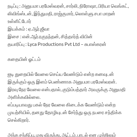
நடிப்பு : அனுபமா பரமேஸ்வரன், சார்லி, நிரோஷா, பிரியா வெங்கட்,
லிவிங்ஸ்டன், இந்துமதி, ராஜ்குமார், லொள்ளு சபா மாறன்
உள்ளிட்டோர்
இயக்கம் : ஏ.ஆர்.ஜீவா
இசை : என்.ஆர்.ரகுநந்தன், சித்தார்த் விபின்
தயாரிப்பு : Lyca Productions Pvt Ltd – சுபாஸ்கரன்
கதையின் ஓட்டம்
ஐடி துறையில் வேலை செய்ய வேண்டும் என்ற கனவுடன்
இருக்கும் ஒரு இளம் பெண்ணாக அனுபமா பரமேஸ்வரன்.
இரவு நேர வேலை என்பதால், குடும்பத்தார் அவருக்கு அனுமதி
அளிக்கவில்லை.
எப்படியாவது பகல் நேர வேலை கிடைக்க வேண்டும் என்ற
முயற்சியில், தனது தோழியுடன் சேர்ந்து ஒரு நபரை சந்திக்க
செல்கிறார்.
அந்த சந்திப்பு, மது விருந்து, ஆட்டம், பாடல் என முற்றிலும்