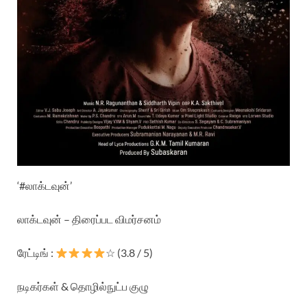
‘#லாக்டவுன்’
லாக்டவுன் – திரைப்பட விமர்சனம்
ரேட்டிங் :
☆ (3.8 / 5)
நடிகர்கள் & தொழில்நுட்ப குழு