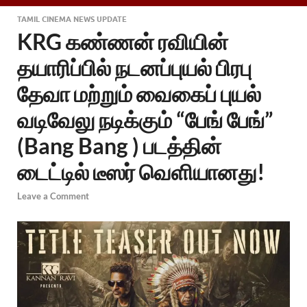
TAMIL CINEMA NEWS UPDATE
KRG கண்ணன் ரவியின்
தயாரிப்பில் நடனப்புயல் பிரபு
தேவா மற்றும் வைகைப் புயல்
வடிவேலு நடிக்கும் “பேங் பேங்”
(Bang Bang ) படத்தின்
டைட்டில் டீஸர் வெளியானது!
Leave a Comment