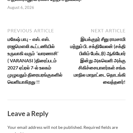
August 6, 2026
PREVIOUS ARTICLE
NEXT ARTICLE
மகேஷ் பாபு – எஸ். எஸ்.
இயக்குநர் சீனு ராமசாமி
ராஜமௌலி கூட்டணியில்
மற்றும் பி. சக்திவேலன் (சக்தி
உருவாகி வரும் ‘வாரணாசி’
பிலிம் பேக்டரி) ஆகியோர்
( VARANASI )திரைப்படம்
இன்று அகவெளி அக்கு
2027 ஏப்ரல் 7-ல் உலகம்
சிகிச்சையாளர்கள் சங்க
முழுவதும் திரையரங்குகளில்
மாநில மாநாட்டை தொடங்கி
வெளியாகிறது !!
வைத்தனர்!
Leave a Reply
Your email address will not be published.
Required fields are