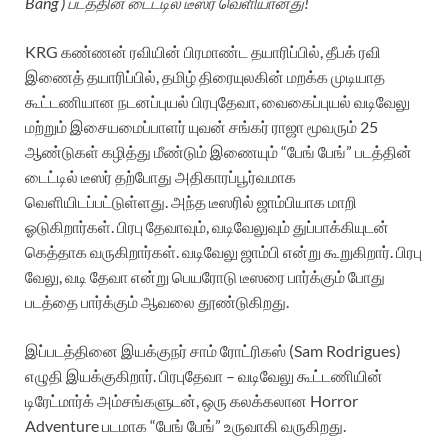
Bang ) படத்தின் டைட்டில் டீஸர் வெளியானது!
KRG கண்ணன் ரவியின் பிரமாண்ட தயாரிப்பில், தீபக் ரவி
இணைத் தயாரிப்பில், தமிழ் திரையுலகின் மறக்க முடியாத
கூட்டணியான நடனப்புயல் பிரபுதேவா, வைகைப்புயல் வடிவேலு
மற்றும் இசையமைப்பாளர் யுவன் சங்கர் ராஜா மூவரும் 25
ஆண்டுகள் கழித்து மீண்டும் இணையும் “பேங் பேங்” படத்தின்
டைட்டில் டீஸர் தற்போது அதிகாரப்பூர்வமாக
வெளியிடப்பட்டுள்ளது. அந்த டீஸரில் ஜாம்பியாக மாறி
ஓடுகிறார்கள். பிரபு தேவாவும், வடிவேலுவும் துப்பாக்கியுடன்
கெத்தாக வருகிறார்கள். வடிவேலு ஜாம்பி என்று கூறுகிறார். பிரபு
வேலு, வடி தேவா என்று பெயரோடு டீஸரை பார்க்கும் போது
படத்தை பார்க்கும் ஆவலை தூண்டுகிறது.
இப்படத்தினை இயக்குநர் சாம் ரோட்ரிகஸ் (Sam Rodrigues)
எழுதி இயக்குகிறார். பிரபுதேவா – வடிவேலு கூட்டணியின்
டிரேட்மார்க் அம்சங்களுடன், ஒரு கலக்கலான Horror
Adventure படமாக “பேங் பேங்” உருவாகி வருகிறது.