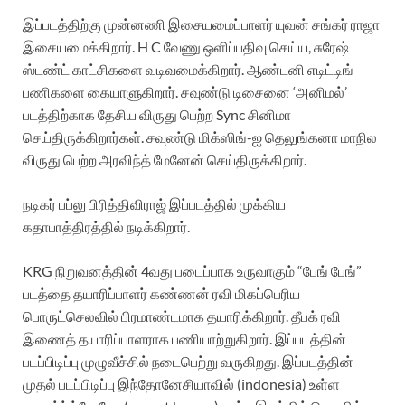
இப்படத்திற்கு முன்னணி இசையமைப்பாளர் யுவன் சங்கர் ராஜா
இசையமைக்கிறார். H C வேணு ஒளிப்பதிவு செய்ய, சுரேஷ்
ஸ்டண்ட் காட்சிகளை வடிவமைக்கிறார். ஆண்டனி எடிட்டிங்
பணிகளை கையாளுகிறார். சவுண்டு டிசைனை ‘அனிமல்’
படத்திற்காக தேசிய விருது பெற்ற Sync சினிமா
செய்திருக்கிறார்கள். சவுண்டு மிக்ஸிங்-ஐ தெலுங்கனா மாநில
விருது பெற்ற அரவிந்த் மேனேன் செய்திருக்கிறார்.
நடிகர் பப்லு பிரித்திவிராஜ் இப்படத்தில் முக்கிய
கதாபாத்திரத்தில் நடிக்கிறார்.
KRG நிறுவனத்தின் 4வது படைப்பாக உருவாகும் “பேங் பேங்”
படத்தை தயாரிப்பாளர் கண்ணன் ரவி மிகப்பெரிய
பொருட்செலவில் பிரமாண்டமாக தயாரிக்கிறார். தீபக் ரவி
இணைத் தயாரிப்பாளராக பணியாற்றுகிறார். இப்படத்தின்
படப்பிடிப்பு முழுவீச்சில் நடைபெற்று வருகிறது. இப்படத்தின்
முதல் படப்பிடிப்பு இந்தோனேசியாவில் (indonesia) உள்ள