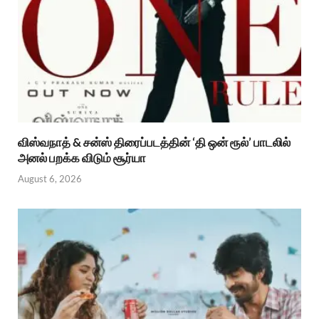
விஸ்வநாத் & சன்ஸ் திரைப்படத்தின் ‘தி ஒன் ரூல்’ பாடலில்
அனல் பறக்க விடும் சூர்யா
August 6, 2026