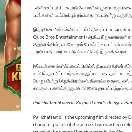
பள்ளிச்சட்டம்பி – கயாடு லோஹரின் மூன்றாவது மலையான
படங்களின் படப்பிடிப்பும் தற்போது நடைபெற்று வருகி
இதற்கிடையில் பள்ளிச்சட்டம்பி திரைப்படம்- ஏப்ரல் மா
Qube Bros Entertainment) ஆகிய நிறுவனங்கள் சா
தெரிவிக்கின்றன. மோஷன் போஸ்டர் – டைட்டில் போஸ்ட
பற்றிய எதிர்பார்ப்பை அதிகப்படுத்தி இருக்கின்றன.
இப்படத்தை வேர்ல்ட்வைட் பிலிம்ஸ் நிறுவனத்தின் கீழ் 
சார்பில் தயாரிப்பாளர்கள் சானுக்யா – சைதன்யா- 
பொறுப்பேற்று இருக்கிறார்கள். திரைக்கதையை எஸ். சுர
கதையை சொல்கிறது. டொவினோ தாமஸ் மற்றும் கயாடு ல
Pallichattambi unveils Kayadu Lohar’s vintage avatar 
Pallichattambi is the upcoming film directed by D
character poster of the actress has now been rele
revealed the name of her character in the film.