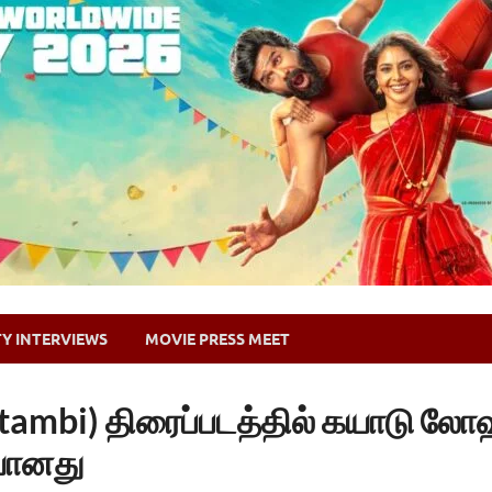
TY INTERVIEWS
MOVIE PRESS MEET
hattambi) திரைப்படத்தில் கயாடு ல
யானது