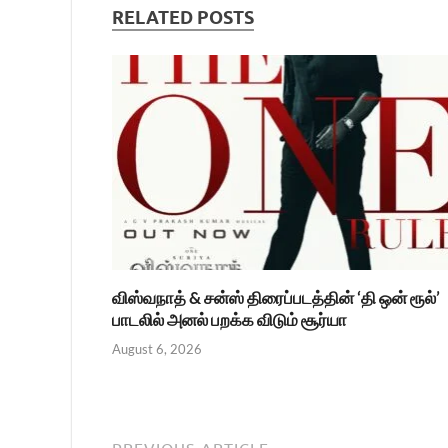
RELATED POSTS
விஸ்வநாத் & சன்ஸ் திரைப்படத்தின் ‘தி ஒன் ரூல்’
பாடலில் அனல் பறக்க விடும் சூர்யா
August 6, 2026