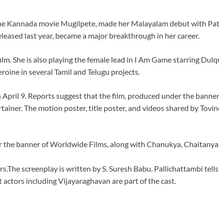
 the Kannada movie Mugilpete, made her Malayalam debut with 
released last year, became a major breakthrough in her career.
m. She is also playing the female lead in I Am Game starring Dulqu
eroine in several Tamil and Telugu projects.
on April 9. Reports suggest that the film, produced under the bann
tainer. The motion poster, title poster, and videos shared by Tovino
er the banner of Worldwide Films, along with Chanukya, Chaitany
he screenplay is written by S. Suresh Babu. Pallichattambi tells 
actors including Vijayaraghavan are part of the cast.