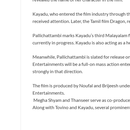
Kayadu, who entered the film industry through
received attention. Later, the Tamil film Dragon, 
Pallichattambi marks Kayadu’s third Malayalam fil
currently in progress. Kayadu is also acting as a h
Meanwhile, Pallichattambi is slated for release 
Entertainments will be a full-on mass action enter
strongly in that direction.
The film is produced by Noufal and Brijeesh und
Entertainments.
Megha Shyam and Thanseer serve as co-producers.T
Along with Tovino and Kayadu, several prominent 