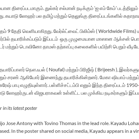
 திரைப்படமாகும். துல்கர் சல்மான் நடிக்கும் ‘ஐ எம் கேம்’ படத்திலும
றது. கயாடு லோஹர் பல தமிழ் மற்றும் தெலுங்கு திரைப்படங்களில் கதாநாய
தம் 9 தேதி வெளியாகிறது. வேர்ல்ட்வைட் பிலிம்ஸ் ( Worldwide Films) மற
ர்பில் தயாரிக்கப்படும் இப்படம் ஒரு முழுமையான மாஸான ஆக்சன் ப
ர் மற்றும் டொவினோ தாமஸ் தற்காப்பு கலைகளில் பயிற்சி பெறும் வீட
தயாரிப்பாளர் நௌஃபல் ( Noufal) மற்றும் பிரிஜீஷ் ( Brijeesh ), இவர்க
மற்றும் சரண் ஆகியோர் இணைந்து தயாரிக்கின்றனர். மேகா ஷியாம் மற்ற
ேஷ் பாபு எழுதியுள்ளார். பள்ளிச்சட்டம்பி எனும் இந்த திரைப்படம் 195
ோஹர்ருடன் விஜயராகவன் உள்ளிட்ட பல முக்கிய நடிகர்களும் இப்படத்
in its latest poster
ijo Jose Antony with Tovino Thomas in the lead role. Kayadu Lohar
ased. In the poster shared on social media, Kayadu appears in a v