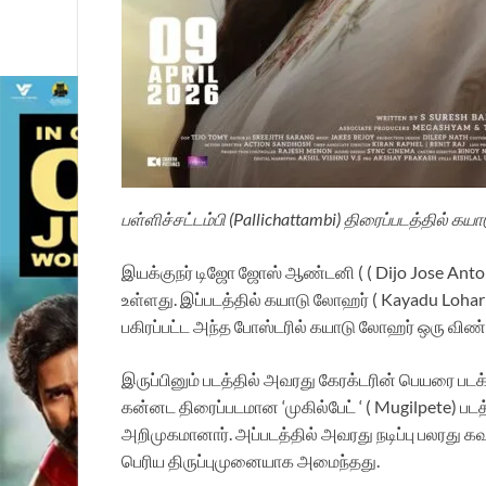
பள்ளிச்சட்டம்பி (Pallichattambi) திரைப்படத்தில்
இயக்குநர் டிஜோ ஜோஸ் ஆண்டனி ( ( Dijo Jose Anto
உள்ளது. இப்படத்தில் கயாடு லோஹர் ( Kayadu Lohar
பகிரப்பட்ட அந்த போஸ்டரில் கயாடு லோஹர் ஒரு விண்ட
இருப்பினும் படத்தில் அவரது கேரக்டரின் பெயரை பட
கன்னட திரைப்படமான ‘முகில்பேட் ‘ ( Mugilpete) ப
அறிமுகமானார். அப்படத்தில் அவரது நடிப்பு பலரது 
பெரிய திருப்புமுனையாக அமைந்தது.