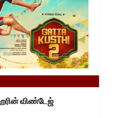
ோஹரின் விண்டேஜ்