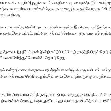
ண்ணைக் கவரும் அழகுக்காக அல்ல, நினைவுகளைத் தொடும் உணர்வுக்கா
ணர்வுகளை பார்வையாளர்கள் நேரடியாக உணரும்படி ஒவ்வொரு காட்சியும
 பேசுகிறது.
யாக கலந்து செல்கிறது. பாடல்கள் காதுக்கு இனிமையாக இருந்தாலும்
ின்னணி இசை மட்டும், காட்சிகளின் உணர்ச்சிகளை நிதானமாகத் தா
தேவையற்ற நீட்டிப்புகள் இன்றி கட்டுப்பாட்டோடு நகர்த்தியிருக்கிறார
்ச்சிகளை சேர்த்துக்கொண்டே தொடர்கிறது.
் காதல் என்ற நினைவுக் கருவை எடுத்துக்கொண்டு, அதை வலியாய் மாற
ாட்சிகளின் சாயல் தெரிந்தாலும், இன்றைய இளைஞர்களுக்கு நெருக்கம
ரத்தில் மெதுவாக பதிந்திருக்கும். எப்போதாவது ஒரு கணத்தில், அதே உ
ினைக்கச் சொல்லும் ஒரு இனிய அனுபவமாக தான் ‘வித் லவ்’ பயணிக்