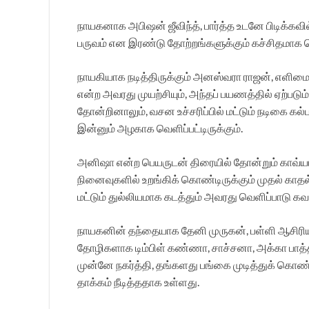
நாயகனாக அபிஷன் ஜீவிந்த், பார்த்த உடனே பிடிக்கவில்
பருவம் என இரண்டு தோற்றங்களுக்கும் கச்சிதமாக பொ
நாயகியாக நடித்திருக்கும் அனஸ்வரா ராஜன், எளிம
என்ற அவரது முயற்சியும், அந்தப் பயணத்தில் ஏற்படு
தோன்றினாலும், வசன உச்சரிப்பில் மட்டும் நடிகை கல
இன்னும் அழகாக வெளிப்பட்டிருக்கும்.
அனிஷா என்ற பெயருடன் திரையில் தோன்றும் காவ்யா
நினைவுகளில் உறங்கிக் கொண்டிருக்கும் முதல் க
மட்டும் துல்லியமாக கடத்தும் அவரது வெளிப்பாடு கவன
நாயகனின் தந்தையாக தேனி முருகன், பள்ளி ஆசிரியர்
தோழிகளாக டிம்பிள் கண்ணா, சாச்சனா, அக்கா பாத்
முன்னே நகர்த்தி, தங்களது பங்கை முடித்துக் கொண்
தாக்கம் நீடித்ததாக உள்ளது.