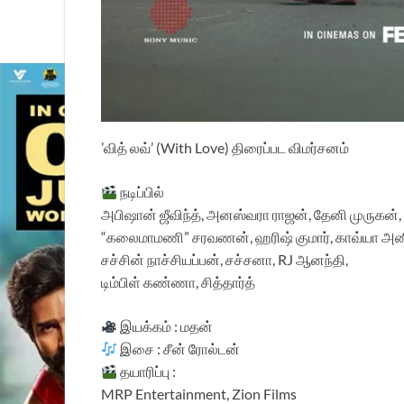
’வித் லவ்’ (With Love) திரைப்பட விமர்சனம்
நடிப்பில்
அபிஷான் ஜீவிந்த், அனஸ்வரா ராஜன், தேனி முருகன்,
“கலைமாமணி” சரவணன், ஹரிஷ் குமார், காவ்யா அனி
சச்சின் நாச்சியப்பன், சச்சனா, RJ ஆனந்தி,
டிம்பிள் கண்ணா, சித்தார்த்
இயக்கம் : மதன்
இசை : சீன் ரோல்டன்
தயாரிப்பு :
MRP Entertainment, Zion Films