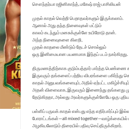
சௌந்தர்யா ரஜினிகாந்த், மகேஷ் ராஜ் பாசிலியன்
முதல் காதல் வெற்றி பெறாதவர்களும் இருக்கலாம்.
ஆனால் அது தந்த நினைவுகள் மட்டும்
காலம் கடந்தும் மனசுக்குள்ளே உயிரோடு தான்.
அந்த நினைவுகளை கிளறி,
முதல் காதலை மீண்டும் தேடச் சொல்லும்
ஒரு இனிமையான பயணமாக இந்தப் படம் நகர்கிறது.
திருமணத்திற்காக குடும்பத்தார் பார்த்த பெண்ணை ச
இருவரும் தங்களைப் பற்றிய விபரங்களை பகிர்ந்து 
காதல் அனுபவங்களையும், அதில் ஏற்பட்ட மகிழ்ச்சி
அதன் விளைவாக, இருவரும் இணைந்து தங்களது முத
தேடுகிறதா, அல்லது அவர்களுக்குள்ளேயே ஒரு புதிய
பள்ளிப் பருவக் காதல் என்பது எந்த எதிர்பார்ப்பும் இ
போராட்டங்கள்—all mixed together—வாழ்க்கையில் ம
அழகியலோடும் திரையில் பதிவு செய்திருக்கிறார்.