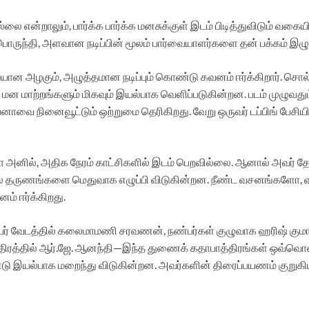
லை என்றாலும், பார்க்க பார்க்க மனசுக்குள் இடம் பிடித்துவிடும் வகையி
ருந்தி, அளவான நடிப்பின் மூலம் பார்வையாளர்களை தன் பக்கம் இழுத்
ையான அழகும், அழுத்தமான நடிப்பும் கொண்டு கவனம் ஈர்க்கிறார். ச
ம் மன மாற்றங்களும் மிகவும் இயல்பாக வெளிப்படுகின்றன. படம் முழுவ
்பனாவை நினைவூட்டும் ஒற்றுமை தெரிகிறது. வேறு ஒருவர் டப்பிங் பேசி
 அனில், அதிக நேரம் காட்சிகளில் இடம் பெறவில்லை. ஆனால் அவர் த
ாதல் தருணங்களை மெதுவாக எழுப்பி விடுகின்றன. நீண்ட வசனங்களோ
ம் ஈர்க்கிறது.
 வேடத்தில் கலைமாமணி சரவணன், நண்பர்கள் குழுவாக ஹரிஷ் குமார், சச்
திரத்தில் ஆர்.ஜே. ஆனந்தி—இந்த துணைக் கதாபாத்திரங்கள் ஒவ்வொன
டு இயல்பாக மறைந்து விடுகின்றன. அவர்களின் திரைப்பயணம் குறுகியதா