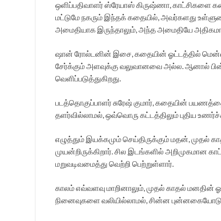
ஒளிப்பதிவாளர் ஸ்ரேயாஸ் கிருஷ்ணா, காட்சிகளை க
மட்டுமே நகரும் இந்தக் கதையில், அவர்களது உள்ளு
அமைதியாக இருந்தாலும், அந்த அமைதியே அதிகமாக
ஷான் ரோல்டனின் இசை, கதையின் ஓட்டத்தில் மென்மை
சேர்க்கும் அளவுக்கு வலுவானவை அல்ல. ஆனால் ப
வெளிப்படுத்துகிறது.
படத்தொகுப்பாளர் சுரேஷ் குமார், கதையின் பயணத்தை 
தளர்வில்லாமல், ஒவ்வொரு கட்டத்திலும் புதிய உணர
எழுத்தும் இயக்கமும் செய்திருக்கும் மதன், முதல
முயன்றிருக்கிறார். சில இடங்களில் அறிமுகமான க
மறுவடிவமைத்து வெற்றி பெற்றுள்ளார்.
காலம் எவ்வளவு மாறினாலும், முதல் காதல் மனதின் ஓ
நினைவுகளை வலியில்லாமல், சின்ன புன்னகையோடு ந