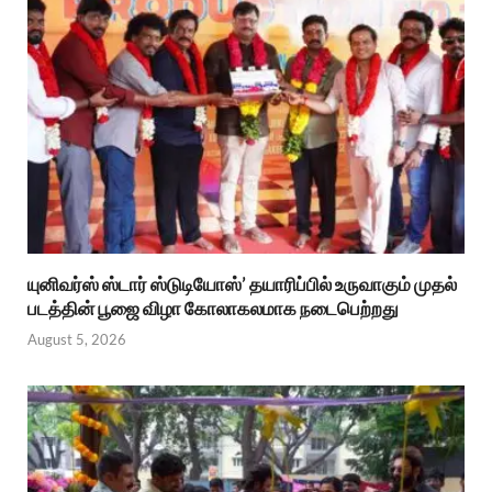
யுனிவர்ஸ் ஸ்டார் ஸ்டுடியோஸ்’ தயாரிப்பில் உருவாகும் முதல்
படத்தின் பூஜை விழா கோலாகலமாக நடைபெற்றது
August 5, 2026