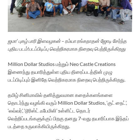
ஜமா’ புகழ் பாரி இளவழகன் – ரம்யா ரங்கநாதன் ஜோடி சேர்ந்த
புதிய படம்!படப்பிடிப்பு வெற்றிகரமாக நிறைவு பெற்றிருக்கிறது
Million Dollar Studios மற்றும் Neo Castle Creations
இணைந்து தயாரித்துள்ள புதிய திரைப்படத்தின் முழு
படப்பிடிப்பும் இனிதே வெற்றிகரமாக நிறைவு பெற்றிருக்கிறது.
தமிழ் சினிமாவில் தனித்துவமான கதைக்களங்களை
தொடர்ந்து வழங்கி வரும் Million Dollar Studios, ‘குட் நைட்’,
‘லவ்வர்’, ‘டூரிஸ்ட் ஃபேமிலி’ உள்ளிட்ட தொடர்
வெற்றிப்படங்களுக்குப் பிறகு தனது 7-வது தயாரிப்பாக இந்தப்
படத்தை உருவாக்கியிருக்கிறது.