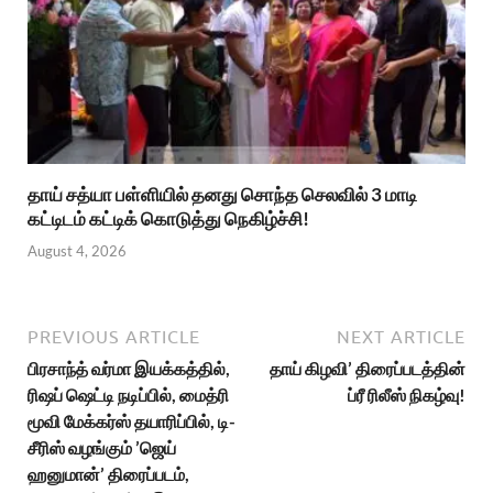
தாய் சத்யா பள்ளியில் தனது சொந்த செலவில் 3 மாடி
கட்டிடம் கட்டிக் கொடுத்து நெகிழ்ச்சி!
August 4, 2026
PREVIOUS ARTICLE
NEXT ARTICLE
பிரசாந்த் வர்மா இயக்கத்தில்,
தாய் கிழவி’ திரைப்படத்தின்
ரிஷப் ஷெட்டி நடிப்பில், மைத்ரி
ப்ரீ ரிலீஸ் நிகழ்வு!
மூவி மேக்கர்ஸ் தயாரிப்பில், டி-
சீரிஸ் வழங்கும் ’ஜெய்
ஹனுமான்’ திரைப்படம்,