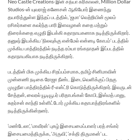
Neo Castle Creations-இன் சத்யா கரிகாலன், Million Dollar
Studios-ன் யுவராஜ் கணேசன் ஆகியோர் இணைந்து
தயாரித்துள்ள இந்தப் படத்தில், ‘ஜமா’ வெற்றியின் மூலம்
ரசிகர்களை கவர்ந்த பாரி இளவழகன் கதை மற்றும்
திரைக்கதை எழுதி இயக்கி கதாநாயகனாக நடித்திருக்கிறார்.
தனுஷ் இயக்கிய ‘நிலவுக்கு என்மேல் என்னடி கோபம்’ படத்தில்
முக்கிய பாத்திரத்தில் நடித்த ரம்யா ரங்கநாதன் இப்படத்தில்
கதாநாயகியாக நடித்திருக்கிறார்.
படத்தின் மிக முக்கிய சிறப்பம்சமாக, தமிழ் சினிமாவின்
முன்னணி நடிகை ரோஜா நீண்ட இடைவெளிக்குப் பிறகு
முழுநீள பாத்திரத்தில் ரீ-என்ட்ரி கொடுத்திருக்கிறார். இவருடன்
சேத்தன், வைரல் யூடியூபர் பரிதாபங்கள் கோபி, இஸ்மத் பானு,
சுதர்சன் காந்தி உள்ளிட்டோர் முக்கிய கதாபாத்திரங்களில்
நடித்திருக்கின்றனர்.
‘மண்டேலா’, ‘மாவீரன்’ புகழ் இசையமைப்பாளர் பரத் சங்கர்
இசையமைத்திருக்க, ‘அருவி’, ‘சக்தி திருமகன்’ பட