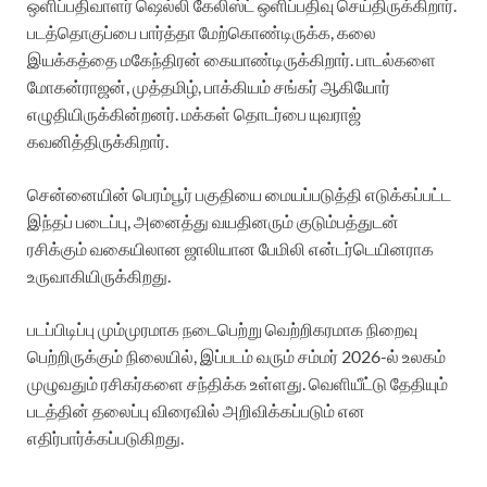
ஒளிப்பதிவாளர் ஷெல்லி கேலிஸ்ட் ஒளிப்பதிவு செய்திருக்கிறார்.
படத்தொகுப்பை பார்த்தா மேற்கொண்டிருக்க, கலை
இயக்கத்தை மகேந்திரன் கையாண்டிருக்கிறார். பாடல்களை
மோகன்ராஜன், முத்தமிழ், பாக்கியம் சங்கர் ஆகியோர்
எழுதியிருக்கின்றனர். மக்கள் தொடர்பை யுவராஜ்
கவனித்திருக்கிறார்.
சென்னையின் பெரம்பூர் பகுதியை மையப்படுத்தி எடுக்கப்பட்ட
இந்தப் படைப்பு, அனைத்து வயதினரும் குடும்பத்துடன்
ரசிக்கும் வகையிலான ஜாலியான பேமிலி என்டர்டெயினராக
உருவாகியிருக்கிறது.
படப்பிடிப்பு மும்முரமாக நடைபெற்று வெற்றிகரமாக நிறைவு
பெற்றிருக்கும் நிலையில், இப்படம் வரும் சம்மர் 2026-ல் உலகம்
முழுவதும் ரசிகர்களை சந்திக்க உள்ளது. வெளியீட்டு தேதியும்
படத்தின் தலைப்பு விரைவில் அறிவிக்கப்படும் என
எதிர்பார்க்கப்படுகிறது.