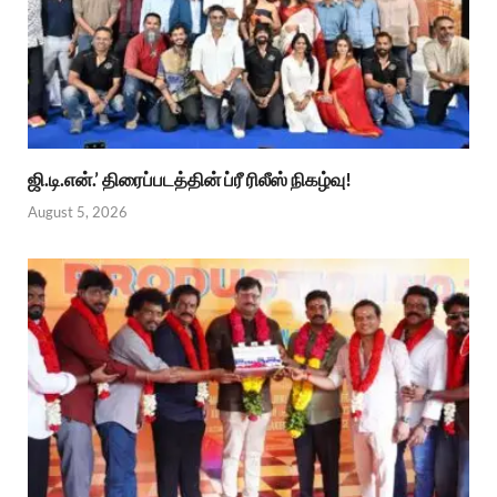
ஜி.டி.என்.’ திரைப்படத்தின் ப்ரீ ரிலீஸ் நிகழ்வு!
August 5, 2026