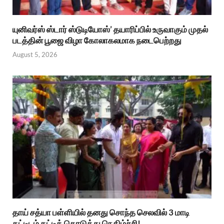
யுனிவர்ஸ் ஸ்டார் ஸ்டுடியோஸ்’ தயாரிப்பில் உருவாகும் முதல்
படத்தின் பூஜை விழா கோலாகலமாக நடைபெற்றது
August 5, 2026
தாய் சத்யா பள்ளியில் தனது சொந்த செலவில் 3 மாடி
கட்டிடம் கட்டிக் கொடுத்து நெகிழ்ச்சி!