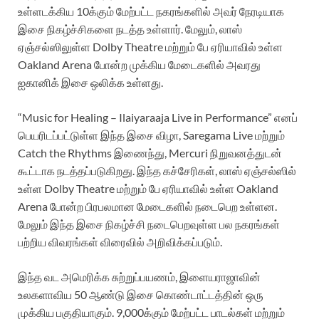
உள்ளடக்கிய 10க்கும் மேற்பட்ட நகரங்களில் அவர் நேரடியாக
இசை நிகழ்ச்சிகளை நடத்த உள்ளார். மேலும், லாஸ்
ஏஞ்சல்ஸிலுள்ள Dolby Theatre மற்றும் பே ஏரியாவில் உள்ள
Oakland Arena போன்ற முக்கிய மேடைகளில் அவரது
ஐகானிக் இசை ஒலிக்க உள்ளது.
“Music for Healing – Ilaiyaraaja Live in Performance” எனப்
பெயரிடப்பட்டுள்ள இந்த இசை விழா, Saregama Live மற்றும்
Catch the Rhythms இணைந்து, Mercuri நிறுவனத்துடன்
கூட்டாக நடத்தப்படுகிறது. இந்த கச்சேரிகள், லாஸ் ஏஞ்சல்ஸில்
உள்ள Dolby Theatre மற்றும் பே ஏரியாவில் உள்ள Oakland
Arena போன்ற பிரபலமான மேடைகளில் நடைபெற உள்ளன.
மேலும் இந்த இசை நிகழ்ச்சி நடைபெறவுள்ள பல நகரங்கள்
பற்றிய விவரங்கள் விரைவில் அறிவிக்கப்படும்.
இந்த வட அமெரிக்க சுற்றுப்பயணம், இளையராஜாவின்
உலகளாவிய 50 ஆண்டு இசை கொண்டாட்டத்தின் ஒரு
முக்கிய பகுதியாகும். 9,000க்கும் மேற்பட்ட பாடல்கள் மற்றும்