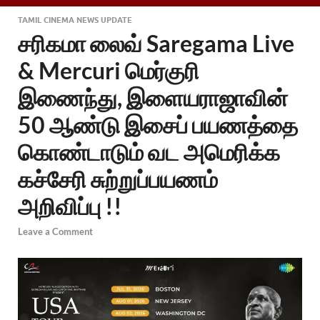
TAMIL CINEMA NEWS UPDATE
சரிகமா லைவ் Saregama Live
& Mercuri மெர்குரி
இணைந்து, இளையராஜாவின்
50 ஆண்டு இசைப் பயணத்தை
கொண்டாடும் வட அமெரிக்க
கச்சேரி சுற்றுப்பயணம்
அறிவிப்பு !!
Leave a Comment