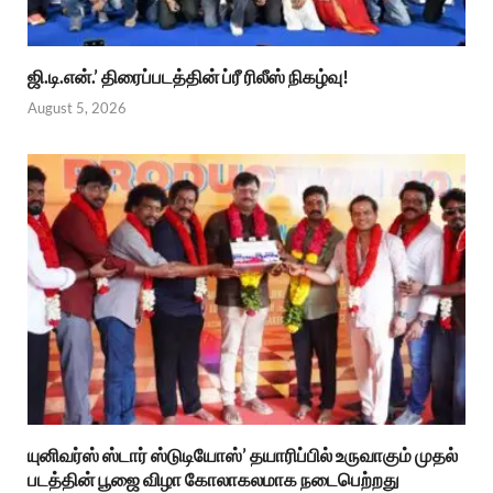
ஜி.டி.என்.’ திரைப்படத்தின் ப்ரீ ரிலீஸ் நிகழ்வு!
August 5, 2026
யுனிவர்ஸ் ஸ்டார் ஸ்டுடியோஸ்’ தயாரிப்பில் உருவாகும் முதல்
படத்தின் பூஜை விழா கோலாகலமாக நடைபெற்றது