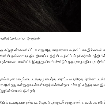
ுனின் ‘ராக்கா’ பட தோற்றம்!
 அல்லு அர்ஜூன் வெளியிட்டபோது அது சாதாராண அறிவிப்பாக இல்லாமல்
ின் ஒவ்வொரு புதிய திரைப்படத்தின் அறிவிப்பும் ரசிகர்கள் மத்தியில் 
வழக்கமான பாணியில் இருந்து விலகி மீண்டும் ஒருமுறை புதிய முயற்சியில
ம் கடின உழைப்பை படக்குழு வியந்து பாராட்டி வருகிறது. ‘ராக்கா’ ப
ரை ஆகிறது என்று தகவல்கள் தெரிவிக்கின்றன. உச்ச நட்சத்திரமான இ
ர்ஜூன் செயல்படுகிறார்.
தியில் உடனடியாக நல்ல வரவேற்பு பெற்றது. இதற்கு சான்றாக, பிரபல கிரிக்