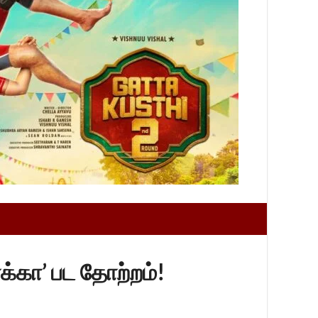
ாக்கா’ பட தோற்றம்!