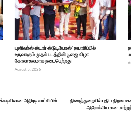
யுனிவர்ஸ் ஸ்டார் ஸ்டுடியோஸ்’ தயாரிப்பில்
த
உருவாகும் முதல் படத்தின் பூஜை விழா
ம
கோலாகலமாக நடைபெற்றது
A
August 5, 2026
க்கடியிலான அதிரடி காட்சியில்
திரைத்துறையில் புதிய திறமை
ஆரோக்கியமான மாற்றத்