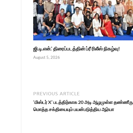
ஜி.டி.என்.’ திரைப்படத்தின் ப்ரீ ரிலீஸ் நிகழ்வு!
August 5, 2026
PREVIOUS ARTICLE
‘மிஸ்டர் X’ படத்திற்காக 20 அடி ஆழமுள்ள தண்ணீரு
மொத்த சக்தியையும் பயன்படுத்திய ஆர்யா