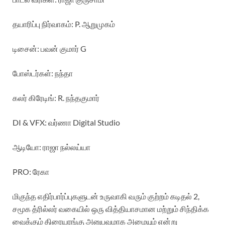
தயாரிப்பு நிர்வாகம்: P. ஆறுமுகம்
டிசைன்: பவன் குமார் G
போஸ்டர்கள்: நந்தா
கலர் கிரேடிங்: R. நந்தகுமார்
DI & VFX: வர்ணா Digital Studio
ஆடியோ: ராஜா நல்லய்யா
PRO: ரேகா
மிகுந்த எதிர்பார்ப்புகளுடன் உருவாகி வரும் குற்றம் கடிதல் 2,
சமூக த்ரில்லர் வகையில் ஒரு வித்தியாசமான மற்றும் சிந்திக்க
வைக்கும் திரையரங்கு அனுபவமாக அமையும் என்று