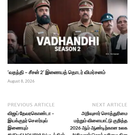
‘வதந்தி – சீசன் 2’ இணையத் தொடர் விமர்சனம்
August 8, 2026
PREVIOUS ARTICLE
NEXT ARTICLE
விஜய் தேவரகொண்டா –
அறிவுசார் சொத்துரிமை
இயக்குநர் சௌர்யுவ்
மற்றும் விளையாட்டு குறித்த
இணையும்
2026 ஆம் ஆண்டிற்கான உலக
#VDxSHOURYUV படத்தின்
அறிவுசார் சொத்துரிமை தின