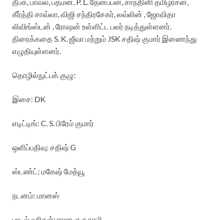
தீபக், பாவல், பத்மன், P. L. தேனப்பன், சாந்தினி தமிழரசன்,
கீர்த்தி சாவ்லா, விஜி சந்திரசேகர், லவ்லின் , ஜோவிதா
லிவிங்ஸ்டன் , ரோஷன் உள்ளிட்ட பலர் நடித்துள்ளனர்.
திரைக்கதை S. K. ஜீவா மற்றும் JSK சதிஷ் குமார் இணைந்து
எழுதியுள்ளனர்.
தொழில்நுட்பக் குழு:
இசை: DK
எடிட்டிங்: C. S. பிரேம் குமார்
ஒளிப்பதிவு: சதிஷ் G
ஸ்டண்ட்: மகேஷ் மேத்யூ
நடனம்: மானஸ்
பாடல் வரிகள்: ராஜா குருசாமி