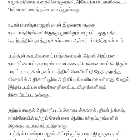
சமூக த்ரில்லர் வகையில் உருவாகி, அதே சமயம் பள்ளிக்கூடப்
பின்னணியைத் தக்க வைத்துள்ளது.
நடிகர் பாண்டியராஜன் தான் இதுவரை நடித்த
கதாபாத்திரங்களிலிருந்து முற்றிலும் மாறுபட்ட ஒரு புதிய
தோற்றத்தில் நடித்து ரசிகர்களை ஆச்சரியப்படுத்த உள்ளார்.
படத்தின் காட்சிகளைப் பார்த்தவர்கள், அதன் சிறப்பான
தயாரிப்பையும், சுவாரஸ்யமான கதை சொல்லலையும் பெரிதும்
பாராட்டி வருகின்றனர். படத்தின் வெளியீட்டு தேதி குறித்து
விரைவில் அதிகாரப்பூர்வ அறிவிப்பு வெளியாக உள்ளது. மேலும்,
இந்தப் படம் பல சர்வதேச திரைப்பட விழாக்களிலும்
திரையிடப்பட உள்ளது.
குற்றம் கடிதல் 2 திரைப்படம் கொடைக்கானல் , திண்டுக்கல்,
நாகர்கோயில் மற்றும் சென்னை ஆகிய சுற்றுப்புறங்களில்
அழகாக படமாக்கப்பட்டுள்ளது.
படத்தில் பாண்டியராஜன், அப்புக்குட்டி, பாலாஜி முருகதாஸ் ,