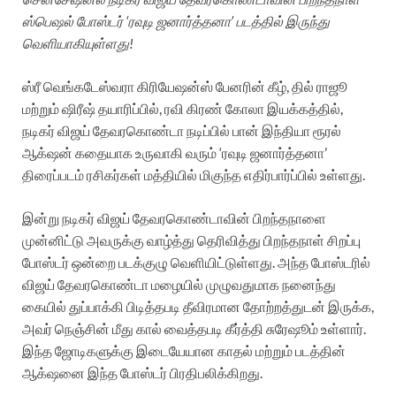
ஸ்பெஷல் போஸ்டர் ‘ரவுடி ஜனார்த்தனா’ படத்தில் இருந்து
வெளியாகியுள்ளது!
ஸ்ரீ வெங்கடேஸ்வரா கிரியேஷன்ஸ் பேனரின் கீழ், தில் ராஜூ
மற்றும் ஷிரீஷ் தயாரிப்பில், ரவி கிரண் கோலா இயக்கத்தில்,
நடிகர் விஜய் தேவரகொண்டா நடிப்பில் பான் இந்தியா ரூரல்
ஆக்‌ஷன் கதையாக உருவாகி வரும் ‘ரவுடி ஜனார்த்தனா’
திரைப்படம் ரசிகர்கள் மத்தியில் மிகுந்த எதிர்பார்ப்பில் உள்ளது.
இன்று நடிகர் விஜய் தேவரகொண்டாவின் பிறந்தநாளை
முன்னிட்டு அவருக்கு வாழ்த்து தெரிவித்து பிறந்தநாள் சிறப்பு
போஸ்டர் ஒன்றை படக்குழு வெளியிட்டுள்ளது. அந்த போஸ்டரில்
விஜய் தேவரகொண்டா மழையில் முழுவதுமாக நனைந்து
கையில் துப்பாக்கி பிடித்தபடி தீவிரமான தோற்றத்துடன் இருக்க,
அவர் நெஞ்சின் மீது கால் வைத்தபடி கீர்த்தி சுரேஷூம் உள்ளார்.
இந்த ஜோடிகளுக்கு இடையேயான காதல் மற்றும் படத்தின்
ஆக்‌ஷனை இந்த போஸ்டர் பிரதிபலிக்கிறது.