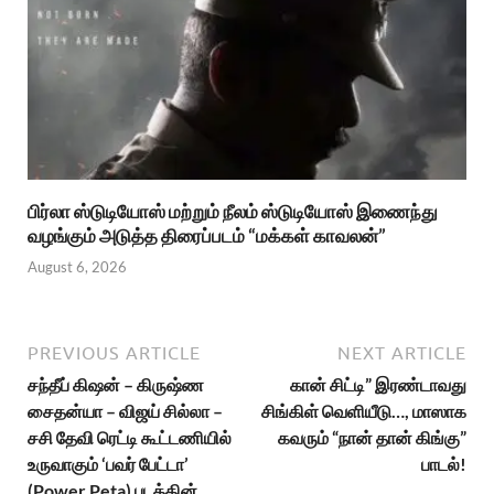
பிர்லா ஸ்டுடியோஸ் மற்றும் நீலம் ஸ்டுடியோஸ் இணைந்து
வழங்கும் அடுத்த திரைப்படம் “மக்கள் காவலன்”
August 6, 2026
PREVIOUS ARTICLE
NEXT ARTICLE
சந்தீப் கிஷன் – கிருஷ்ண
கான் சிட்டி” இரண்டாவது
சைதன்யா – விஜய் சில்லா –
சிங்கிள் வெளியீடு…, மாஸாக
சசி தேவி ரெட்டி கூட்டணியில்
கவரும் “நான் தான் கிங்கு”
உருவாகும் ‘பவர் பேட்டா’
பாடல்!
(Power Peta) படத்தின்