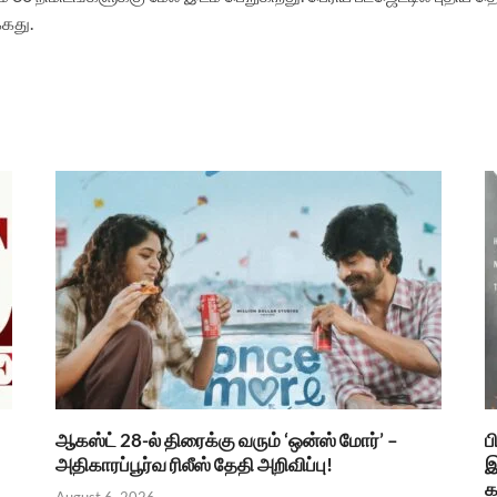
்கது.
ஆகஸ்ட் 28-ல் திரைக்கு வரும் ‘ஒன்ஸ் மோர்’ –
ப
அதிகாரப்பூர்வ ரிலீஸ் தேதி அறிவிப்பு!
இ
க
August 6, 2026