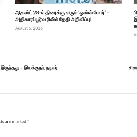
ஆகஸ்ட் 28-ல் திரைக்கு வரும் ‘ஒன்ஸ் மோர்’ –
ப
அதிகாரப்பூர்வ ரிலீஸ் தேதி அறிவிப்பு!
இ
க
August 6, 2026
A
இருந்தது – இயக்குநர், நடிகர்
சில
lds are marked
*