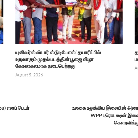
யுனிவர்ஸ் ஸ்டார் ஸ்டுடியோஸ்’ தயாரிப்பில்
த
உருவாகும் முதல் படத்தின் பூஜை விழா
ம
கோலாகலமாக நடைபெற்றது
A
August 5, 2026
you) எனப் பெயர்
உலகை உலுக்கிய இசையின் அரை நூற்
WPP புரொடக்ஷன் இண
கௌரவிக்கு