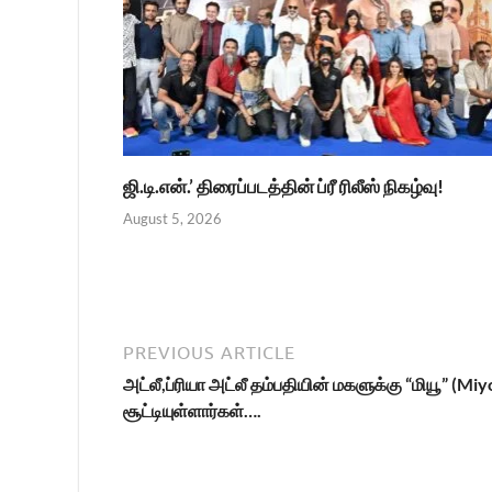
ஜி.டி.என்.’ திரைப்படத்தின் ப்ரீ ரிலீஸ் நிகழ்வு!
August 5, 2026
PREVIOUS ARTICLE
அட்லீ,ப்ரியா அட்லீ தம்பதியின் மகளுக்கு “மியூ” (Mi
சூட்டியுள்ளார்கள்….