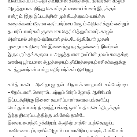
விவரிக்கப்படும் அதி தீவிரமான உலகத்தை.. ரசிகர்கள் மேலும்
அழுத்தமாக புரிந்து கொள்ளும் வகையில் டீசர் இருக்கும்
என்றும், இது இப்படத்தின் முக்கியத்துவம் வாய்ந்த
கதைக்களம் மீதான எதிர்பார்ப்பை மேலும் அதிகரிக்கும் என்றும்
தயாரிப்பாளர்கள் சூசகமாக தெரிவித்துள்ளனர். காஜல்
அகர்வால் மற்றும் ஷ்ரேயாஸ் தல்படே ஆகியோர் முதன்
முறையாக திரையில் இணைந்து நடித்துள்ளனர். இவர்கள்
இருவரும் தங்களுடைய அழுத்தமான நடிப்பின் மூலம் கதைக்கு
உணர்வு பூர்வமான ஆழத்தையும், தீவிரத்தையும் ரசிகர்களுக்கு
கடத்துவார்கள் என்று எதிர்பார்க்கப்படுகிறது.
சுமித் பாகடே -அனிதா ஜாதவ்- விநாயக் சைதானி- கல்பேஷ் ஷா
– தேவ்யானி கொராடே மற்றும் பிரேம் ஜோஷி ஆகியோர்
இப்படத்திற்கு இணை தயாரிப்பாளர்களாக பங்களிப்பு
செய்துள்ளனர். நிஷாந்த் பக்வத் ஒளிப்பதிவு செய்திருக்கும்
இந்த திரைப்படத்திற்கு மங்கேஷ் தாக்டே
இசையமைத்திருக்கிறார். ஆஷிஷ் மாத்ரே படத்தொகுப்பு
பணிகளையும், ஷகீல் அஜாமி பாடலாசிரியராகவும், அன்மோல்