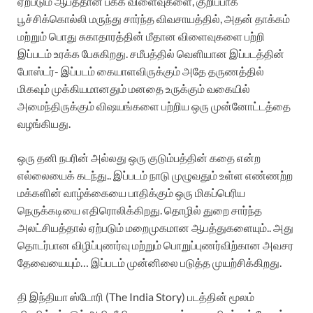
ஏற்படும் ஆபத்தான பக்க விளைவுகளை, குறிப்பாக
பூச்சிக்கொல்லி மருந்து சார்ந்த விவசாயத்தில், அதன் தாக்கம்
மற்றும் பொது சுகாதாரத்தின் மீதான விளைவுகளை பற்றி
இப்படம் உரக்க பேசுகிறது. சமீபத்தில் வெளியான இப்படத்தின்
போஸ்டர்- இப்படம் கையாளவிருக்கும் அதே தருணத்தில்
மிகவும் முக்கியமானதும் மனதை உருக்கும் வகையில்
அமைந்திருக்கும் விஷயங்களை பற்றிய ஒரு முன்னோட்டத்தை
வழங்கியது.
ஒரு தனி நபரின் அல்லது ஒரு குடும்பத்தின் கதை என்ற
எல்லையைக் கடந்து.. இப்படம் நாடு முழுவதும் உள்ள எண்ணற்ற
மக்களின் வாழ்க்கையை பாதிக்கும் ஒரு மிகப்பெரிய
நெருக்கடியை எதிரொலிக்கிறது. தொழில் துறை சார்ந்த
அலட்சியத்தால் ஏற்படும் மறைமுகமான ஆபத்துகளையும்.. அது
தொடர்பான விழிப்புணர்வு மற்றும் பொறுப்புணர்விற்கான அவசர
தேவையையும்… இப்படம் முன்னிலை படுத்த முயற்சிக்கிறது.
தி இந்தியா ஸ்டோரி (The India Story) படத்தின் மூலம்