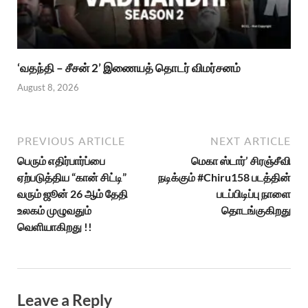
‘வதந்தி – சீசன் 2’ இணையத் தொடர் விமர்சனம்
August 8, 2026
PREVIOUS ARTICLE
NEXT ARTICLE
பெரும் எதிர்பார்ப்பை
மெகா ஸ்டார்’ சிரஞ்சீவி
ஏற்படுத்திய “கான் சிட்டி”
நடிக்கும் #Chiru158 படத்தின்
வரும் ஜூன் 26 ஆம் தேதி
படப்பிடிப்பு நாளை
உலகம் முழுவதும்
தொடங்குகிறது
வெளியாகிறது !!
Leave a Reply