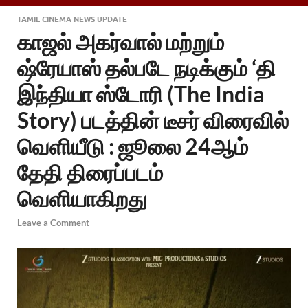
TAMIL CINEMA NEWS UPDATE
காஜல் அகர்வால் மற்றும்
ஷ்ரேயாஸ் தல்படே நடிக்கும் ‘தி
இந்தியா ஸ்டோரி (The India
Story) படத்தின் டீசர் விரைவில்
வெளியீடு : ஜூலை 24ஆம்
தேதி திரைப்படம்
வெளியாகிறது
Leave a Comment