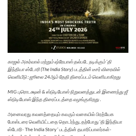
காஜல் அகர்வால் மற்றும் ஷ்ரேயாஸ் தல்படே நடிக்கும் ‘தி
இந்தியா ஸ்டோரி (The India Story) படத்தின் டீசர் விரைவில்
வெளியீடு : ஜூலை 24ஆம் தேதி திரைப்படம் வெளியாகிறது
MIG புரொடக்ஷன் & ஸ்டுடியோஸ் நிறுவனத்துடன் இணைந்து ஜீ
ஸ்டுடியோஸ் இந்த திரைப்படத்தை வழங்குகிறது
.
அனைவரது கவனத்தையும் கவரும் வகையில் பிரத்யேக
போஸ்டரை வெளியிட்டதை தொடர்ந்து, தற்போது ‘தி இந்தியா
ஸ்டோரி- The India Story ‘ படத்தின் தயாரிப்பாளர்கள்-