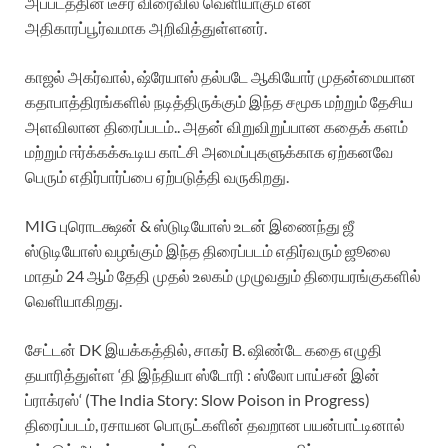
அப்படத்தின் டீசர் விரைவில் வெளியாகும் என
அதிகாரப்பூர்வமாக அறிவித்துள்ளனர்.
காஜல் அகர்வால், ஷ்ரேயாஸ் தல்படே ஆகியோர் முதன்மையான
கதாபாத்திரங்களில் நடித்திருக்கும் இந்த சமூக மற்றும் தேசிய
அளவிலான திரைப்படம்.. அதன் விறுவிறுப்பான கதைக் களம்
மற்றும் ஈர்க்கக்கூடிய காட்சி அமைப்புகளுக்காக ஏற்கனவே
பெரும் எதிர்பார்ப்பை ஏற்படுத்தி வருகிறது.
MIG புரொடக்ஷன் & ஸ்டுடியோஸ் உடன் இணைந்து ஜீ
ஸ்டுடியோஸ் வழங்கும் இந்த திரைப்படம் எதிர்வரும் ஜூலை
மாதம் 24 ஆம் தேதி முதல் உலகம் முழுவதும் திரையரங்குகளில்
வெளியாகிறது.
சேட்டன் DK இயக்கத்தில், சாகர் B. ஷிண்டே கதை எழுதி
தயாரித்துள்ள ‘தி இந்தியா ஸ்டோரி : ஸ்லோ பாய்சன் இன்
ப்ராக்ரஸ்‘ (The India Story: Slow Poison in Progress)
திரைப்படம், ரசாயன பொருட்களின் தவறான பயன்பாட்டினால்