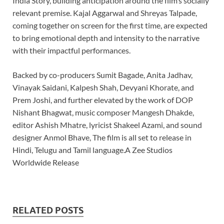
India Story, building anticipation around the film’s socially
relevant premise. Kajal Aggarwal and Shreyas Talpade,
coming together on screen for the first time, are expected
to bring emotional depth and intensity to the narrative
with their impactful performances.
Backed by co-producers Sumit Bagade, Anita Jadhav,
Vinayak Saidani, Kalpesh Shah, Devyani Khorate, and
Prem Joshi, and further elevated by the work of DOP
Nishant Bhagwat, music composer Mangesh Dhakde,
editor Ashish Mhatre, lyricist Shakeel Azami, and sound
designer Anmol Bhave, The film is all set to release in
Hindi, Telugu and Tamil language.A Zee Studios
Worldwide Release
RELATED POSTS