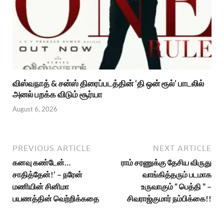
விஸ்வநாத் & சன்ஸ் திரைப்படத்தின் ‘தி ஒன் ரூல்’ பாடலில்
அனல் பறக்க விடும் சூர்யா
August 6, 2026
PREVIOUS ARTICLE
NEXT ARTICLE
கனவு கண்டேன்…
ராம் சரணுக்கு தேசிய விருது
சாதித்தேன்!’ – நரேன்
வாங்கித்தரும் படமாக
மணியின் சினிமா
உருவாகும் “ பெத்தி ” –
பயணத்தின் வெற்றிக்கதை
சிவராஜ்குமார் நம்பிக்கை!!