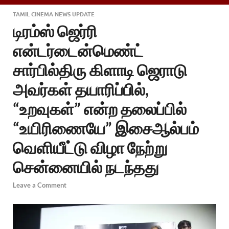
TAMIL CINEMA NEWS UPDATE
டிரம்ஸ் ஜெர்ரி
என்டர்டைன்மெண்ட்
சார்பில்திரு கிளாடி ஜெராடு
அவர்கள் தயாரிப்பில்,
“உறவுகள்” என்ற தலைப்பில்
“உயிரிணையே” இசைஆல்பம்
வெளியீட்டு விழா நேற்று
சென்னையில் நடந்தது
Leave a Comment