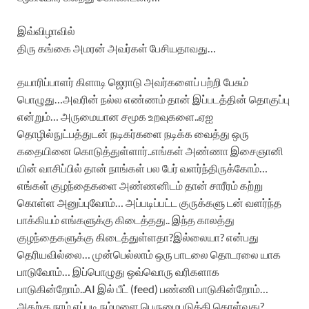
இவ்விழாவில்
திரு கங்கை அமரன் அவர்கள் பேசியதாவது…
தயாரிப்பாளர் கிளாடி ஜெராடு அவர்களைப் பற்றி பேசும்
பொழுது…அவரின் நல்ல எண்ணம் தான் இப்படத்தின் தொகுப்பு
என்றும்… அருமையான சமூக உறவுகளை..ஏஐ
தொழில்நுட்பத்துடன் நடிகர்களை நடிக்க வைத்து ஒரு
கதையினை கொடுத்துள்ளார்..எங்கள் அண்ணா இசைஞானி
யின் வாசிப்பில் தான் நாங்கள் பல பேர் வளர்ந்திருக்கோம்…
எங்கள் குழந்தைகளை அண்ணனிடம் தான் சாரீரம் கற்று
கொள்ள அனுப்புவோம்… அப்படிப்பட்ட குருக்களு டன் வளர்ந்த
பாக்கியம் எங்களுக்கு கிடைத்தது.. இந்த காலத்து
குழந்தைகளுக்கு கிடைத்துள்ளதா?இல்லையா? என்பது
தெரியவில்லை… முன்பெல்லாம் ஒரு பாடலை தொடரலை யாக
பாடுவோம்… இப்பொழுது ஒவ்வொரு வரிகளாக
பாடுகின்றோம்..AI இல் பீட் (feed) பண்ணி பாடுகின்றோம்…
அதற்கு நாம் எப்படி நம்மளை பெருமைபடுத்தி கொள்வது?…