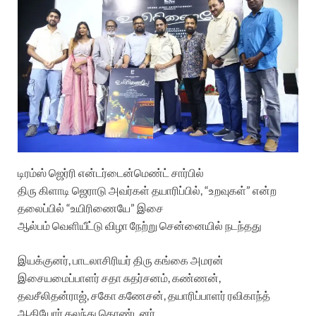
டிரம்ஸ் ஜெர்ரி என்டர்டைன்மெண்ட் சார்பில்
திரு கிளாடி ஜெராடு அவர்கள் தயாரிப்பில், “உறவுகள்” என்ற
தலைப்பில் “உயிரிணையே” இசை
ஆல்பம் வெளியீட்டு விழா நேற்று சென்னையில் நடந்தது
இயக்குனர், பாடலாசிரியர் திரு கங்கை அமரன்
இசையமைப்பாளர் சதா சுதர்சனம், கண்ணன்,
தவசீலிதன்ராஜ், சகோ கணேசன், தயாரிப்பாளர் ரவிகாந்த்
ஆகியோர் கலந்து கொண்டனர்…