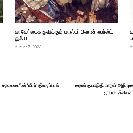
வரவேற்பைக் குவிக்கும் ‘மாஸ்டர் பிளான்’ ஃபர்ஸ்ட்
வ
லுக் !!
ப
August 7, 2026
A
 சரவணனின் ‘லீடர்’ திரைப்படம்
கரண் தயாநிதி மாறன் அறிமுகப
டிராமாவுக்கென 