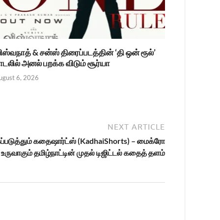
ிஸ்வநாத் & சன்ஸ் திரைப்படத்தின் ‘தி ஒன் ரூல்’
ாடலில் அனல் பறக்க விடும் சூர்யா
ugust 6, 2026
NEXT ARTICLE
்படுத்தும் கதைஷார்ட்ஸ் (KadhaiShorts) – மைக்ரோ
உருவாகும் தமிழ்நாட்டின் முதல் டிஜிட்டல் கதைத் தளம்