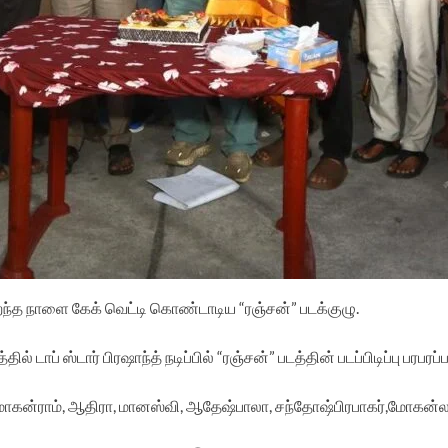
றந்த நாளை கேக் வெட்டி கொண்டாடிய “ரஞ்சன்” படக்குழு.
் டாப் ஸ்டார் பிரஷாந்த் நடிப்பில் “ரஞ்சன்” படத்தின் படப்பிடிப்பு பரபர
 மோகன்ராம், ஆதிரா, மானஸ்வி, ஆதேஷ்பாலா, சந்தோஷ்பிரபாகர்,மோகன்லால்