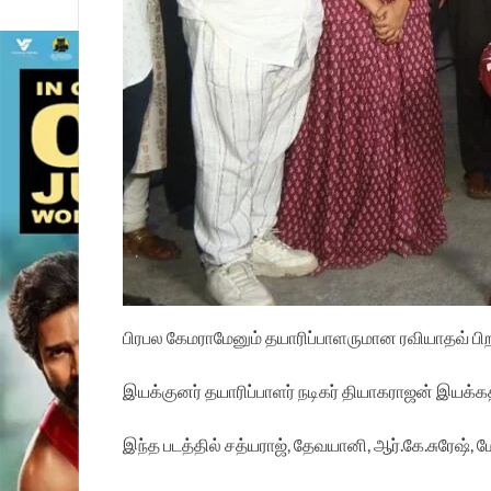
பிரபல கேமராமேனும் தயாரிப்பாளருமான ரவியாதவ் பி
இயக்குனர் தயாரிப்பாளர் நடிகர் தியாகராஜன் இயக்கத்தில
இந்த படத்தில் சத்யராஜ், தேவயானி, ஆர்.கே.சுரேஷ்,