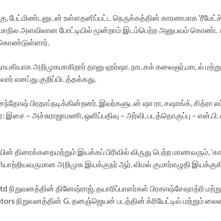
பேட்மிண்டனுடன் உள்ளதனிப்பட்ட நெருக்கத்தின் காரணமாக ‘ரீமேட்ச்’ 
து, மாநில அளவிலான போட்டியில் மூன்றாம் இடம்பெற்ற அனுபவம் கொண்ட ப
கொண்டுள்ளார்.
தாநாயகியாக அறிமுகமாகிறார் தானு ஹர்ஷா. நாடகக் கலைஞர்,மாடல் மற்
ார் எனப்து குறிப்பிடத்தக்கது.
 சந்தோஷ் பிரதாப்நடிக்கின்றனர். இவர்களுடன் ஷா ரா, சஷாங்க், சித்ரா ல
்: இசை – அச்சுராஜாமணி, ஒளிப்பதிவு – அர்வி, படத்தொகுப்பு – என்.பி.
ியின் திரைக்கதைமற்றும் இயக்கப் பிரிவில் விருது பெற்ற மாணவரும், ‘
றியவருமான அறிமுக இயக்குநர் ஆர். விமல் குமார்எழுதி இயக்குகி
 நிறுவனத்தின் தினேஷ்ராஜ், தயாரிப்பாளர்கள் பிரகாஷ்சேஷாத்ரி மற்ற
butors நிறுவனத்தின் G. தனஞ்ஜெயன் படத்தின் க்ரியேட்டிவ் மற்றும் 