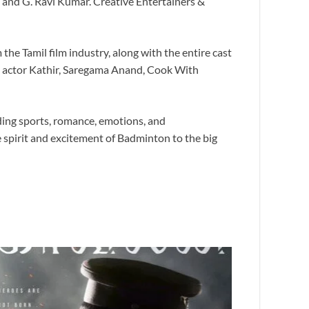
 and G. Ravi Kumar. Creative Entertainers &
e Tamil film industry, along with the entire cast
n, actor Kathir, Saregama Anand, Cook With
ding sports, romance, emotions, and
 spirit and excitement of Badminton to the big