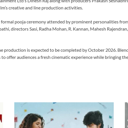
ainment Ltd’s Dinesh Raj along with producers Prakash Seshadhri
m’s creative and line production activities.
formal pooja ceremony attended by prominent personalities from th
ulpathi, directors Sasi, Radha Mohan, R. Kannan, Mahesh Rajendra
the production is expected to be completed by October 2026. Blen
offer audiences a fresh cinematic experience while bringing the