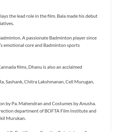
ys the lead role in the film. Bala made his debut
atives.
th Badminton. A passionate Badminton player since
lm’s emotional core and Badminton sports
 Kannada films, Dhanu is also an acclaimed
a Ra, Sashank, Chitra Lakshmanan, Cell Murugan,
ection by Pa. Mahendran and Costumes by Anusha.
irection department of BOFTA Film Institute and
ikil Murukan.