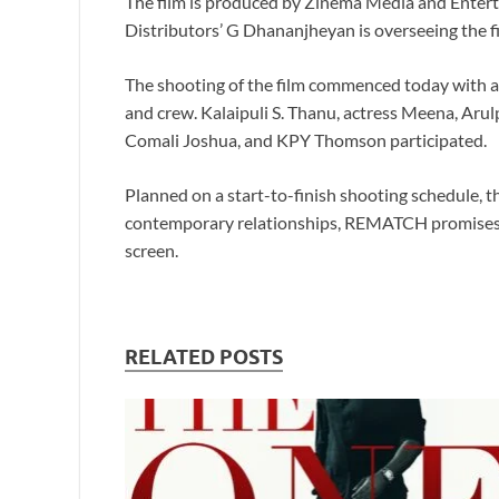
The film is produced by Zinema Media and Entert
Distributors’ G Dhananjheyan is overseeing the fil
The shooting of the film commenced today with a 
and crew. Kalaipuli S. Thanu, actress Meena, Ar
Comali Joshua, and KPY Thomson participated.
Planned on a start-to-finish shooting schedule, 
contemporary relationships, REMATCH promises to 
screen.
RELATED POSTS