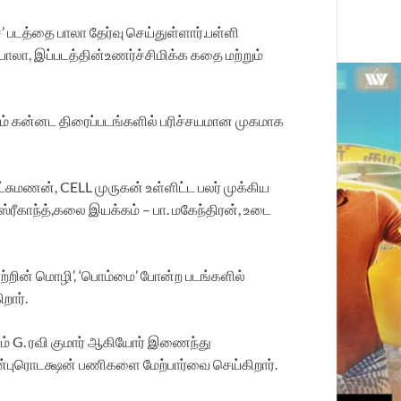
படத்தை பாலா தேர்வு செய்துள்ளார்.பள்ளி
ாலா, இப்படத்தின்உணர்ச்சிமிக்க கதை மற்றும்
றும் கன்னட திரைப்படங்களில் பரிச்சயமான முகமாக
ட்சுமணன், CELL முருகன் உள்ளிட்ட பலர் முக்கிய
 ஸ்ரீகாந்த்,கலை இயக்கம் – பா. மகேந்திரன், உடை
காற்றின் மொழி’, ‘பொம்மை’ போன்ற படங்களில்
றார்.
ும் G. ரவி குமார் ஆகியோர் இணைந்து
லைன்புரொடக்ஷன் பணிகளை மேற்பார்வை செய்கிறார்.