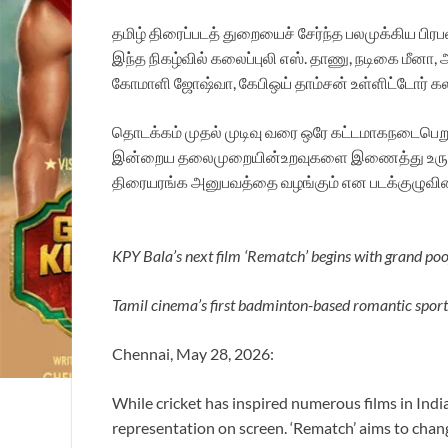
தமிழ் திரைப்படத் துறையைச் சேர்ந்த பலமுக்கிய பிரப
இந்த நிகழ்வில் கலைப்புலி எஸ். தாணு, நடிகை மீனா, 
கோமாளி ஜோஷ்வா, கேபிஒய் தாம்சன் உள்ளிட்டோர் க
தொடக்கம் முதல் முடிவு வரை ஒரே கட்டமாகநடைபெறும் 
இன்றைய தலைமுறையின்உறவுகளை இணைத்து உருவாகும் 
திரையரங்க அனுபவத்தை வழங்கும் என படக்குழுவினர
KPY Bala’s next film ‘Rematch’ begins with grand p
Tamil cinema’s first badminton-based romantic spor
Chennai, May 28, 2026:
While cricket has inspired numerous films in Ind
representation on screen. ‘Rematch’ aims to chang