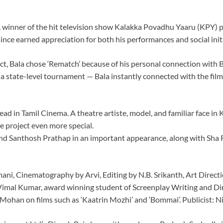
winner of the hit television show Kalakka Povadhu Yaaru (KPY) pla
ince earned appreciation for both his performances and social initi
roject, Bala chose ‘Rematch’ because of his personal connection wi
n a state-level tournament — Bala instantly connected with the fi
ad in Tamil Cinema. A theatre artiste, model, and familiar face in
e project even more special.
le and Santhosh Prathap in an important appearance, along with Sh
mani, Cinematography by Arvi, Editing by N.B. Srikanth, Art Dir
. Vimal Kumar, award winning student of Screenplay Writing and D
Mohan on films such as ‘Kaatrin Mozhi’ and ‘Bommai’. Publicist: N