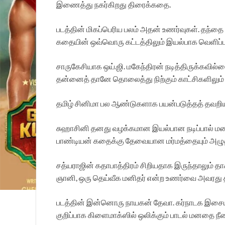
இணைத்து நகர்கிறது திரைக்கதை.
படத்தின் மிகப்பெரிய பலம் அதன் உணர்வுகள். தந்தை
கதையின் ஒவ்வொரு கட்டத்திலும் இயல்பாக வெளிப்ப
சாருகேசியாக ஒய்.ஜி. மகேந்திரன் நடித்திருக்கவில
தன்னைத் தானே தொலைத்து நிற்கும் காட்சிகளிலும்
தமிழ் சினிமா பல ஆண்டுகளாக பயன்படுத்தத் தவறிய ஒ
சுஹாசினி தனது வழக்கமான இயல்பான நடிப்பால் மன
பாண்டியன் கதைக்கு தேவையான மர்மத்தையும் அழுத
சத்யராஜின் கதாபாத்திரம் சிறியதாக இருந்தாலும் த
ஞானி, ஒரு தெய்வீக மனிதர் என்ற உணர்வை அவரது திர
படத்தின் இன்னொரு நாயகன் தேவா. கர்நாடக இசையின்
குறிப்பாக கிளைமாக்ஸில் ஒலிக்கும் பாடல் மனதை நீண