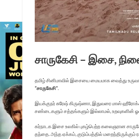
சாருகேசி – இசை, நினை
தமிழ் சினிமாவில் இசையை மையமாக வைத்து உருவாகு
“சாருகேசி”
.
இயக்குநர் சுரேஷ் கிருஷ்ணா, இதுவரை மாஸ் ஹீரோக்க
சண்டைகளும் சத்தங்களும் இல்லாமல், உறவுகளின் ஓச
கர்நாடக இசை உலகில் புகழ்பெற்ற கலைஞரான சாருகே
தந்தை. அந்த ஏக்கம், குடும்பத்தில் மறைந்திருக்கு