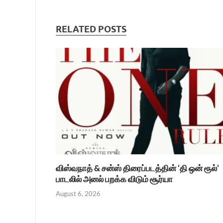
RELATED POSTS
விஸ்வநாத் & சன்ஸ் திரைப்படத்தின் ‘தி ஒன் ரூல்’
பாடலில் அனல் பறக்க விடும் சூர்யா
August 6, 2026