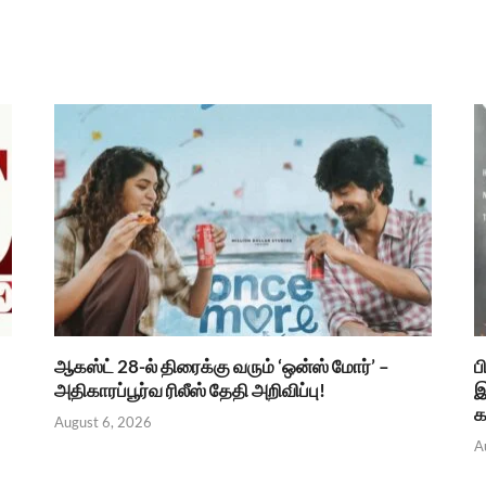
ஆகஸ்ட் 28-ல் திரைக்கு வரும் ‘ஒன்ஸ் மோர்’ –
ப
அதிகாரப்பூர்வ ரிலீஸ் தேதி அறிவிப்பு!
இ
க
August 6, 2026
A