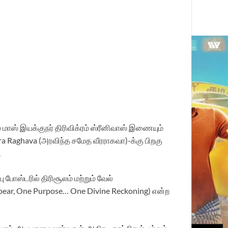
மாஸ் இயக்குநர் திரிவிக்ரம் ஸ்ரீனிவாஸ் இணையும்
ra Raghava (அரவிந்த சமேத வீரராகவா)-க்கு பிறகு
.
 போஸ்டரில் திரிசூலம் மற்றும் வேல்
Spear, One Purpose… One Divine Reckoning) என்ற