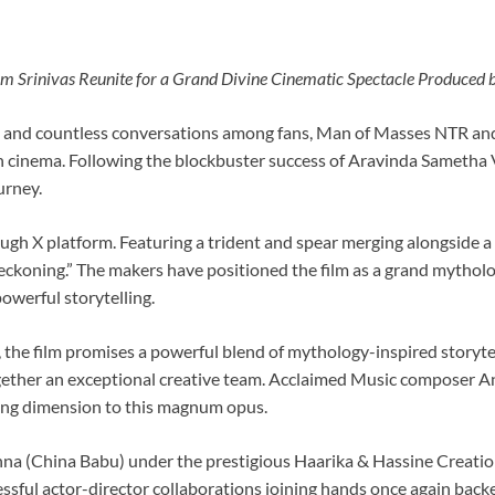
 Srinivas Reunite for a Grand Divine Cinematic Spectacle Produced 
tion and countless conversations among fans, Man of Masses NTR and 
ian cinema. Following the blockbuster success of Aravinda Sametha
urney.
gh X platform. Featuring a trident and spear merging alongside a 
koning.” The makers have positioned the film as a grand mytholog
owerful storytelling.
, the film promises a powerful blend of mythology-inspired storyte
together an exceptional creative team. Acclaimed Music composer 
ing dimension to this magnum opus.
rishna (China Babu) under the prestigious Haarika & Hassine Cre
essful actor-director collaborations joining hands once again ba