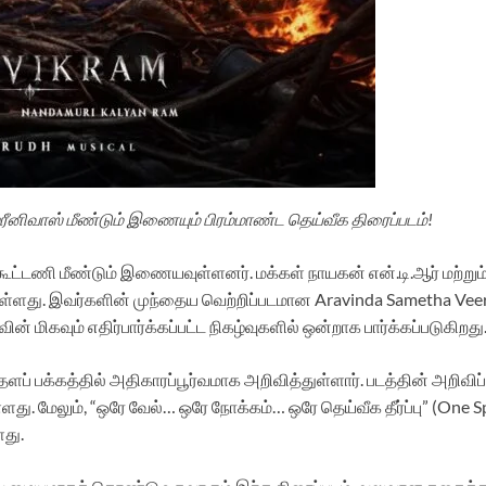
 ஸ்ரீனிவாஸ் மீண்டும் இணையும் பிரம்மாண்ட தெய்வீக திரைப்படம்!
்டணி மீண்டும் இணையவுள்ளனர். மக்கள் நாயகன் என்.டி.ஆர் மற்றும் 
்டுள்ளது. இவர்களின் முந்தைய வெற்றிப்படமான Aravinda Sametha Vee
் மிகவும் எதிர்பார்க்கப்பட்ட நிகழ்வுகளில் ஒன்றாக பார்க்கப்படுகிறது
் பக்கத்தில் அதிகாரப்பூர்வமாக அறிவித்துள்ளார். படத்தின் அறிவிப்பு
. மேலும், “ஒரே வேல்… ஒரே நோக்கம்… ஒரே தெய்வீக தீர்ப்பு” (One 
ளது.