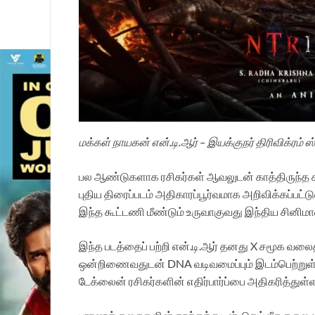
மக்கள் நாயகன் என்.டி.ஆர் – இயக்குநர் திரிவிக்ரம்
பல ஆண்டுகளாக ரசிகர்கள் ஆவலுடன் காத்திருந்த கூட
புதிய திரைப்படம் அதிகாரப்பூர்வமாக அறிவிக்கப்பட
இந்த கூட்டணி மீண்டும் உருவாகுவது இந்திய சினிமாவின
இந்த படத்தைப் பற்றி என்.டி.ஆர் தனது X சமூக வலைதளப
ஒன்றிணைவதுடன் DNA வடிவமைப்பும் இடம்பெற்றுள்ளது
டேக்லைன் ரசிகர்களின் எதிர்பார்ப்பை அதிகரித்துள்