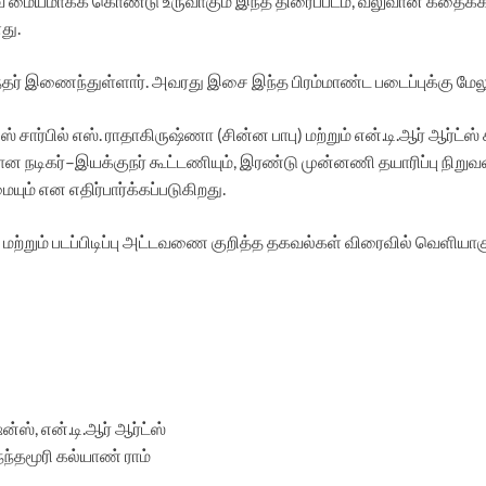
 மையமாகக் கொண்டு உருவாகும் இந்த திரைப்படம், வலுவான கதைக்களம
து.
் இணைந்துள்ளார். அவரது இசை இந்த பிரம்மாண்ட படைப்புக்கு மேலும் ஒ
ர்பில் எஸ். ராதாகிருஷ்ணா (சின்ன பாபு) மற்றும் என்.டி.ஆர் ஆர்ட்ஸ்
மான நடிகர்–இயக்குநர் கூட்டணியும், இரண்டு முன்னணி தயாரிப்பு நி
ம் என எதிர்பார்க்கப்படுகிறது.
 மற்றும் படப்பிடிப்பு அட்டவணை குறித்த தகவல்கள் விரைவில் வெளியாகு
ஸ், என்.டி.ஆர் ஆர்ட்ஸ்
நந்தமூரி கல்யாண் ராம்