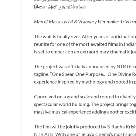
இசை: அனிருத் ரவிச்சந்தர்
Man of Masses NTR & Visionary Filmmaker Trivikram
The wait is finally over. After years of anticipa
reunite for one of the most awaited films in Ind
is set to embark on an extraordinary cinematic jo
The project was officially announced by NTR throu
tagline, “One Spear, One Purpose… One Divine Rec
experience inspired by mythology and rooted in p
Conceived on a grand scale and rooted in divinity
spectacular world building. The project brings 
massive musical experience adding another excit
The film will be jointly produced by S. Radha K
NTR Arts. With one of Telugu cinema’s most succ