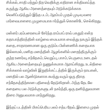
சிக்கல், சாதி மற்றும் நிற வெறிக்கு எதிரான சக்திவாய்ந்த
கருத்து ஆகிய அனைத்தையும் அடுக்கடுக்காக
வெளிப்படுத்தும் இந்த படம், ஆரம்பம் முதல் முடிவு வரை
பார்வையாளரை முழுமையாக ஈர்த்துக் கொண்டே செல்கிறது.
மன்னர் பரம்பரையைச் சேர்ந்த ராம்பாப் ராவ் பகதூர் என்ற
கதாபாத்திரத்தின் வாழ்வை மையமாக வைத்து நகரும் இந்தக்
கதை, சாதாரணமான ஒரு குடும்ப பின்னணிக் கதையாக
இல்லாமல், மனித மனத்தின் ஆழங்களில் மறைந்திருக்கும்
குற்ற உணர்வு, சந்தேகம், வெறுப்பு, பாசம், பெருமை, உடைதல்
ஆகிய அனைத்தையும் நுணுக்கமாக ஆராய்கிறது. உடல்நிலை
சிக்கலால் வாழ்வின் இறுதிக்கட்டத்தில் இருக்கும் நாயகன்,
மனதில் பல ஆண்டுகளாக சுமந்து வரும் ஒரு தீராத
சந்தேகத்திற்கான பதிலைத் தேடுகிறான். அந்த தேடலே
கதையை பல அடுக்குகளுடன் நகர்த்தி, ஒரு தனித்துவமான
திரை அனுபவமாக மாற்றுகிறது.
இந்தப் படத்தின் மிகப்பெரிய பலம் சத்ய தேவ். இளமை முதல்